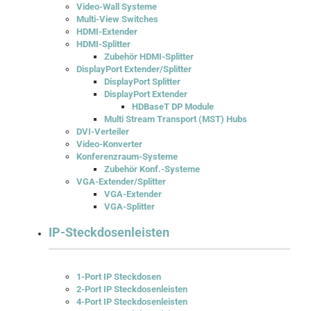
Video-Wall Systeme
Multi-View Switches
HDMI-Extender
HDMI-Splitter
Zubehör HDMI-Splitter
DisplayPort Extender/Splitter
DisplayPort Splitter
DisplayPort Extender
HDBaseT DP Module
Multi Stream Transport (MST) Hubs
DVI-Verteiler
Video-Konverter
Konferenzraum-Systeme
Zubehör Konf.-Systeme
VGA-Extender/Splitter
VGA-Extender
VGA-Splitter
IP-Steckdosenleisten
1-Port IP Steckdosen
2-Port IP Steckdosenleisten
4-Port IP Steckdosenleisten