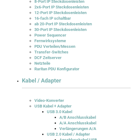
8-Port IP Steckdosenleisten
2x6-Port IP Steckdosenleisten
12-Port IP Steckdosenleisten
16-fach IP schaltbar
ab 20-Port IP Steckdosenleisten
30-Port IP Steckdosenleisten
Power Sequencer
Fernwirksysteme
PDU Verteilen/Messen
Transfer-Switches
DCF Zeitserver
Netzteile
Raritan PDU Konfigurator
Kabel / Adapter
Video-Konverter
USB Kabel + Adapter
USB 3.0 Kabel
A/B Anschlusskabel
A/A Anschlusskabel
Verlängerungen A/A
USB 2.0 Kabel / Adapter
Anschlusskabel USB