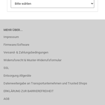
MEHR ÜBER...
Impressum
Firmware/Software
Versand- & Zahlungsbedingungen
Widerrufsrecht & Muster-Widerrufsformular
SSL
Entsorgung Altgeräte
Datenweitergabe an Transportunternehmen und Trusted Shops
ERKLÄRUNG ZUR BARRIEREFREIHEIT
AGB