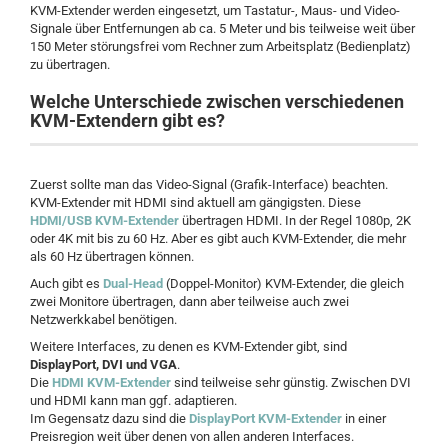
KVM-Extender werden eingesetzt, um Tastatur-, Maus- und Video-
Signale über Entfernungen ab ca. 5 Meter und bis teilweise weit über
150 Meter störungsfrei vom Rechner zum Arbeitsplatz (Bedienplatz)
zu übertragen.
Welche Unterschiede zwischen verschiedenen
KVM-Extendern gibt es?
Zuerst sollte man das Video-Signal (Grafik-Interface) beachten.
KVM-Extender mit HDMI sind aktuell am gängigsten. Diese
HDMI/USB KVM-Extender
übertragen HDMI. In der Regel 1080p, 2K
oder 4K mit bis zu 60 Hz. Aber es gibt auch KVM-Extender, die mehr
als 60 Hz übertragen können.
Auch gibt es
Dual-Head
(Doppel-Monitor) KVM-Extender, die gleich
zwei Monitore übertragen, dann aber teilweise auch zwei
Netzwerkkabel benötigen.
Weitere Interfaces, zu denen es KVM-Extender gibt, sind
DisplayPort, DVI und VGA
.
Die
HDMI KVM-Extender
sind teilweise sehr günstig. Zwischen DVI
und HDMI kann man ggf. adaptieren.
Im Gegensatz dazu sind die
DisplayPort KVM-Extender
in einer
Preisregion weit über denen von allen anderen Interfaces.