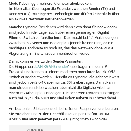
Mode Kabeln ggf. mehrere Kilometer überbrücken.
Im Normalfall übertragen die Extender zwischen Sender (Tx) und
Receiver (Rx) mit eingener Technologie und dürfen keinesfalls über
ein akltives Netzwerk betrieben werden.
Manche Systeme (bei denen wird dann extra darauf hingewiesen)
sind jedoch in der Lage, auch über einen gemanagten Gigabit
Ethernet Switch zu funktionieren. Das macht bei 1:1 Verbindungen
zwischen PC/Server und Bedienplatz jedoch keinen Sinn, da die
benötigte Bandbreite so hoch ist, das das Netzwerk ohne VLAN
Abgrenzung im Switch zusammenbrechen würde.
Damit kommen wir zu den
Sonder-Varianten:
Die Gruppe der „
LAN KVM-Extender
“ übertragen mit dem IP-
Protokoll und können zu einem modernen modularen Matrix KVM-
Switch ausgebaut werden. Hier gibt es Systeme, die sehr preiswert
sind, jedoch bei 2K/4K aber nur ca. 30Hz übertragen. Damit kann
man steuern und überwachen; aber nicht die tägliche Arbeit an
einem PC-Arbeitsplatz erledigen. Die besseren Systeme übertragen
auch bei 2K/4K die 60Hz und sind schon nahezu in Echtzeit dabei.
Am besten ist, Sie lassen sich bei offenen Fragen von uns beraten.
Sie erreichen und zu den Geschäftszeiten per Telefon: 06163-
829415 und auch jederzeit per E-Mail (info@kvm-switch.de).
ZURÜCK