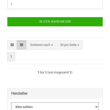
IN DEN WARENKORB
Sortieren nach
pro Seite
Sortieren nach
50 pro Seite
1
1
bis
1
(von insgesamt
1
)
Hersteller