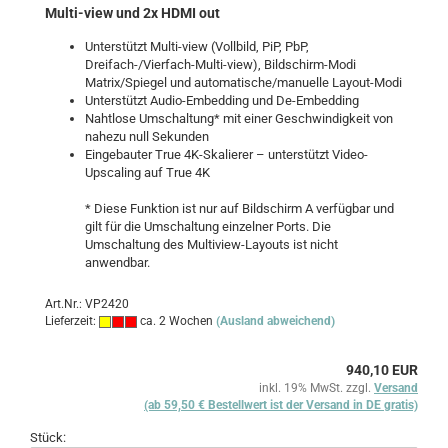
Multi-view und 2x HDMI out
Unterstützt Multi-view (Vollbild, PiP, PbP,
Dreifach-/Vierfach-Multi-view), Bildschirm-Modi
Matrix/Spiegel und automatische/manuelle Layout-Modi
Unterstützt Audio-Embedding und De-Embedding
Nahtlose Umschaltung* mit einer Geschwindigkeit von
nahezu null Sekunden
Eingebauter True 4K-Skalierer – unterstützt Video-
Upscaling auf True 4K
* Diese Funktion ist nur auf Bildschirm A verfügbar und
gilt für die Umschaltung einzelner Ports. Die
Umschaltung des Multiview-Layouts ist nicht
anwendbar.
Art.Nr.: VP2420
Lieferzeit:
ca. 2 Wochen
(Ausland abweichend)
940,10 EUR
inkl. 19% MwSt. zzgl.
Versand
(ab 59,50 € Bestellwert ist der Versand in DE gratis)
Stück: