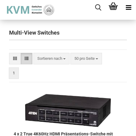
Multi-View Switches
Sortieren nach
pro Seite
Sortieren nach
50 pro Seite
1
4 x 2 True 4K60Hz HDMI Präsentations-Switche mit