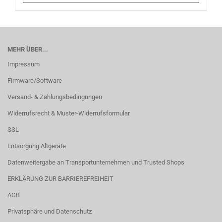
MEHR ÜBER...
Impressum
Firmware/Software
Versand- & Zahlungsbedingungen
Widerrufsrecht & Muster-Widerrufsformular
SSL
Entsorgung Altgeräte
Datenweitergabe an Transportunternehmen und Trusted Shops
ERKLÄRUNG ZUR BARRIEREFREIHEIT
AGB
Privatsphäre und Datenschutz