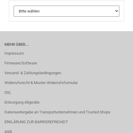
MEHR ÜBER...
Impressum
Firmware/Software
Versand- & Zahlungsbedingungen
Widerrufsrecht & Muster-Widerrufsformular
SSL
Entsorgung Altgeräte
Datenweitergabe an Transportunternehmen und Trusted Shops
ERKLÄRUNG ZUR BARRIEREFREIHEIT
AGB