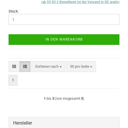
(ab 59,50 € Bestellwert ist der Versand in DE gratis)
Stück:
IN DEN WARENKORB
Sortieren nach
pro Seite
Sortieren nach
50 pro Seite
1
1
bis
3
(von insgesamt
3
)
Hersteller