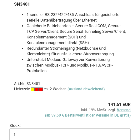
SN3401
1 serieller RS-232/422/485-Anschluss für gesicherte
serielle Datenübertragung über Ethernet
Gesicherte Betriebsarten – Secure Real COM, Secure
TCP Server/Client, Secure Serial Tunneling Server/Client,
Konsolenmanagement (SSH) und
Konsolenmanagement direkt (SSH)
Redundanter Stromeingang (Netzbuchse und
Klemmleiste) für ausfallsichere Stromversorgung
Unterstützt Modbus-Gateway zur Konvertierung
zwischen Modbus-TCP- und Modbus-RTU/ASCII-
Protokollen
Art.Nr.: SN3401
Lieferzeit:
ca. 2 Wochen
(Ausland abweichend)
141,61 EUR
inkl. 19% MwSt. zzgl.
Versand
(ab 59,50 € Bestellwert ist der Versand in DE gratis)
Stück: