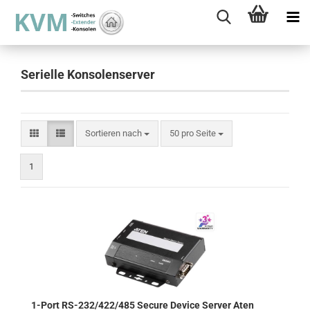
Serielle Konsolenserver
Sortieren nach
pro Seite
Sortieren nach
50 pro Seite
1
1-Port RS-232/422/485 Secure Device Server Aten