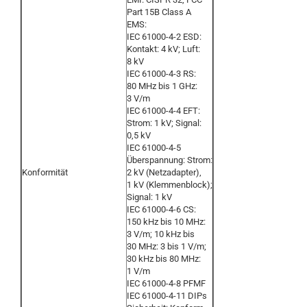
Part 15B Class A
EMS:
IEC 61000-4-2 ESD:
Kontakt: 4 kV; Luft:
8 kV
IEC 61000-4-3 RS:
80 MHz bis 1 GHz:
3 V/m
IEC 61000-4-4 EFT:
Strom: 1 kV; Signal:
0,5 kV
IEC 61000-4-5
Überspannung: Strom:
Konformität
2 kV (Netzadapter),
1 kV (Klemmenblock);
Signal: 1 kV
IEC 61000-4-6 CS:
150 kHz bis 10 MHz:
3 V/m; 10 kHz bis
30 MHz: 3 bis 1 V/m;
30 kHz bis 80 MHz:
1 V/m
IEC 61000-4-8 PFMF
IEC 61000-4-11 DIPs