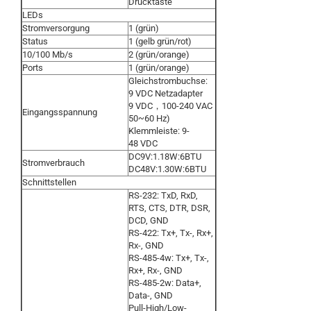
Drucktaste
LEDs
Stromversorgung
1 (grün)
Status
1 (gelb grün/rot)
10/100 Mb/s
2 (grün/orange)
Ports
1 (grün/orange)
Gleichstrombuchse:
9 VDC Netzadapter
9 VDC，100-240 VAC
Eingangsspannung
50~60 Hz)
Klemmleiste: 9-
48 VDC
DC9V:1.18W:6BTU
Stromverbrauch
DC48V:1.30W:6BTU
Schnittstellen
RS-232: TxD, RxD,
RTS, CTS, DTR, DSR,
DCD, GND
RS-422: Tx+, Tx-, Rx+,
Rx-, GND
RS-485-4w: Tx+, Tx-,
Rx+, Rx-, GND
RS-485-2w: Data+,
Data-, GND
Pull-High/Low-