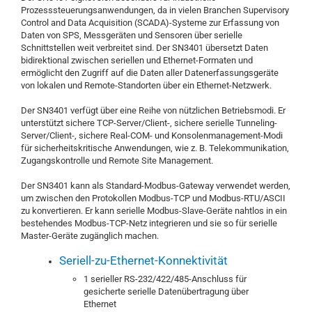
Prozesssteuerungsanwendungen, da in vielen Branchen Supervisory
Control and Data Acquisition (SCADA)-Systeme zur Erfassung von
Daten von SPS, Messgeräten und Sensoren über serielle
Schnittstellen weit verbreitet sind. Der SN3401 übersetzt Daten
bidirektional zwischen seriellen und Ethernet-Formaten und
ermöglicht den Zugriff auf die Daten aller Datenerfassungsgeräte
von lokalen und Remote-Standorten über ein Ethernet-Netzwerk.
Der SN3401 verfügt über eine Reihe von nützlichen Betriebsmodi. Er
unterstützt sichere TCP-Server/Client-, sichere serielle Tunneling-
Server/Client-, sichere Real-COM- und Konsolenmanagement-Modi
für sicherheitskritische Anwendungen, wie z. B. Telekommunikation,
Zugangskontrolle und Remote Site Management.
Der SN3401 kann als Standard-Modbus-Gateway verwendet werden,
um zwischen den Protokollen Modbus-TCP und Modbus-RTU/ASCII
zu konvertieren. Er kann serielle Modbus-Slave-Geräte nahtlos in ein
bestehendes Modbus-TCP-Netz integrieren und sie so für serielle
Master-Geräte zugänglich machen.
Seriell-zu-Ethernet-Konnektivität
1 serieller RS-232/422/485-Anschluss für
gesicherte serielle Datenübertragung über
Ethernet