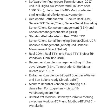
Software-konfigurierbare Terminierung (120 Ω)
und Pull-High/Low-Widerstand (1K Ohm oder
150K Ohm), die in den RS-485-Modus integriert
sind, um Signalreflexionen zu vermeiden
Gesicherte Betriebsarten – Secure Real COM,
Secure TCP Server/Client, Secure Serial Tunneling
Server/Client, Konsolenmanagement (SSH) und
Konsolenmanagement direkt (SSH)
Standard-Betriebsarten – Real COM, TCP
Server/Client, Serial Tunneling Server/Client, UDP,
Console Management (Telnet) und Console
Management Direct (Telnet)
Real COM-, Real TTY- und Fixed TTY-Treiber für
Windows, Linux und UNIX
Bequemer Konsolenmanagement-Zugriff über
Java-Viewer (SSH / Telnet) oder Drittanbieter-
Clients wie PuTTY
Einfacher Konsolenport-Zugriff über Java-Viewer
und Sun Solaris ready („break-safe“)
Mehrere Benutzer können gleichzeitig auf
denselben Port zugreifen – bis zu 16
Verbindungen pro Port
Unterstützt Modbus-Gateway zur Konvertierung
zwischen Modbus-TCP- und Modbus-RTU/ASCII-
Protokollen