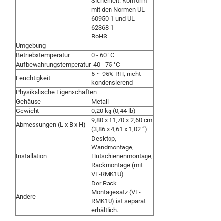
Sicherheit: Konform
mit den Normen UL
60950-1 und UL
62368-1
RoHS
Umgebung
Betriebstemperatur
0 - 60 °C
Aufbewahrungstemperatur
-40 - 75 °C
5 ~ 95% RH, nicht
Feuchtigkeit
kondensierend
Physikalische Eigenschaften
Gehäuse
Metall
Gewicht
0,20 kg (0,44 lb)
9,80 x 11,70 x 2,60 cm
Abmessungen (L x B x H)
(3,86 x 4,61 x 1,02 “)
Desktop,
Wandmontage,
Installation
Hutschienenmontage,
Rackmontage (mit
VE-RMK1U)
Der Rack-
Montagesatz (VE-
Andere
RMK1U) ist separat
erhältlich.