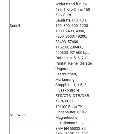
Widerstand für RS-
485: 1 Kilo-Ohm, 150
Kilo-Ohm
Baudrate 110, 134,
Seriell
150, 300, 600, 1200,
1800, 2400, 4800,
7200, 9600, 19200,
38400, 57600,
115200, 230400,
460800, 921600 bps
Datenbits: 5, 6, 7, 8
Parität: Keine, Gerade,
Ungerade,
Leerzeichen,
Markierung
Stoppbits: 1, 1.5, 2
Flusskontrolle:
RTS/CTS, DTR/DSR,
XON/XOFF
10/100 Base TX
Eingebauter 1,5 kV
Netzwerk
Magnetischer
Isolationsschutz
EMV EN 55032-35
EMI: CISPR 32, FCC