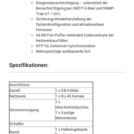
Ereignisbenachrichtigung – unterstützt die
Benachrichtigung per SMTP-E-Mail und SNMP-
Trap (v1 / v2c)
Sicherung/Wiederherstellung der
Systemkonfiguration und aktualisierbare
Firmware
64 KB Port-Puffer verhindert Datenverluste bei
Netzwerkausfällen
NTP für Zeitserver-Synchronisation
Mehrsprachige webbasierte GUI
Spezifikationen:
Anschlüsse
Seriell
1 x DB-9 Male
Netzwerk
1 x RJ-45 Female
1 x
Gleichstrombuchse
Stromversorgung
1 x 3-polige
Klemmleiste
Schalter
1 x Halbeingebaute
Reset