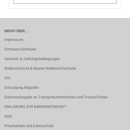
MEHR ÜBER...
Impressum
Firmware/Software
Versand- & Zahlungsbedingungen
Widerrufsrecht & Muster-Widerrufsformular
SSL
Entsorgung Altgeräte
Datenweitergabe an Transportunternehmen und Trusted Shops
ERKLÄRUNG ZUR BARRIEREFREIHEIT
AGB
Privatsphäre und Datenschutz