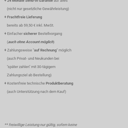
+
24 Monate Send-In Garantie
auf alles
(nicht nur gesetzliche Gewährleistung)
+
Frachtfreie Lieferung
bereits ab 59,50 € inkl. MwSt.
+
Einfacher
sicherer
Bestellvorgang
(
auch ohne Account möglich
)
+
Zahlungsweise "
auf Rechnung
" möglich
(auch Privat- und Neukunden bei
"später zahlen" mit 30-tägigem
Zahlungsziel ab Bestellung)
+
Kostenfreie technische
Produktberatung
(auch Unterstützung nach dem Kauf)
** freiwillige Leistung nur gültig, sofern keine