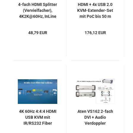
4-fach HDMI Splitter
HDMI + 4x USB 2.0
(Vervielfacher),
KVM-Extender-Set
4K2K@60Hz, InLine
mit PoC bis 50 m
65010K
(HDMI + 4x USB),
100 m (HDMI), FoxUn
48,79 EUR
176,12 EUR
SX-EX46B
4K 60Hz 4:4:4 HDMI
Aten VS162 2-fach
USB KVM mit
DVI + Audio
IR/RS232 Fiber
Verdoppler
Extender-Set, SC&T