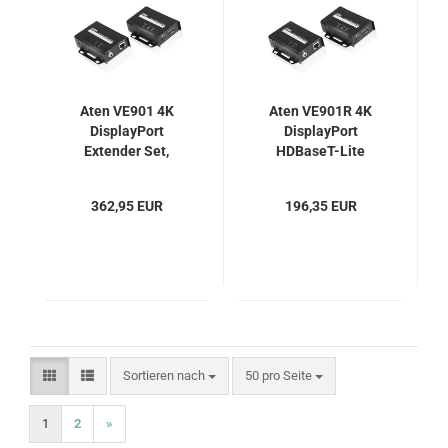
Aten VE901 4K
Aten VE901R 4K
DisplayPort
DisplayPort
Extender Set,
HDBaseT-Lite
HDBaseT-Lite (4K -
Receiver (4K - 40m,
40m, 1080p - 60m)
1080p - 60m)
362,95 EUR
196,35 EUR
Sortieren nach
pro Seite
Sortieren nach
50 pro Seite
1
2
»