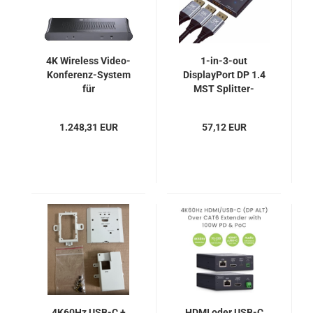
4K Wireless Video-
1-in-3-out
Konferenz-System
DisplayPort DP 1.4
für
MST Splitter-
Videopräsentation
Vervielfacher
und
8K@30Hz
1.248,31 EUR
57,12 EUR
Zusammenarbeit,
4K@144Hz, KCEVE
Dual-HDMI, Quad-
KC-MSTD13
View, eShare W90
4K60Hz USB-C +
HDMI oder USB-C