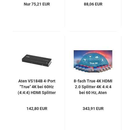
Nur 75,21 EUR
88,06 EUR
1080P - UH-2VE,
U.T.E.
Aten VS184B 4-Port
8-fach True 4K HDMI
"True" 4K bei 60Hz
2.0 Splitter 4K 4:4:4
(4:4:4) HDMI Splitter
bei 60 Hz, Aten
VS0108HB
142,80 EUR
343,91 EUR