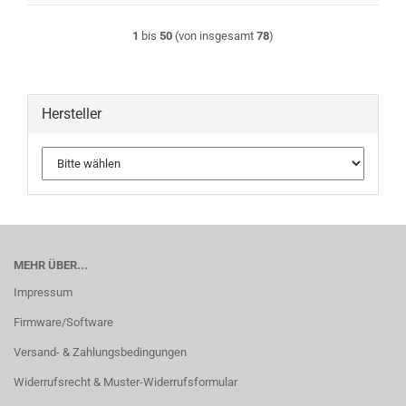
1
bis
50
(von insgesamt
78
)
Hersteller
MEHR ÜBER...
Impressum
Firmware/Software
Versand- & Zahlungsbedingungen
Widerrufsrecht & Muster-Widerrufsformular