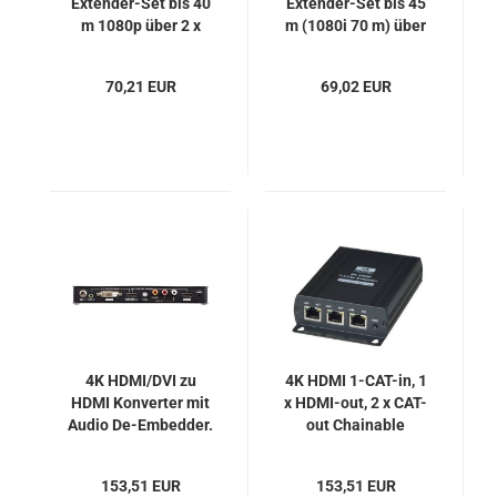
Extender-Set bis 40
Extender-Set bis 45
m 1080p über 2 x
m (1080i 70 m) über
LAN-Kabel
nur ein Kabel, SC&T
HE01S-2
70,21 EUR
69,02 EUR
4K HDMI/DVI zu
4K HDMI 1-CAT-in, 1
HDMI Konverter mit
x HDMI-out, 2 x CAT-
Audio De-Embedder.
out Chainable
Aten VC881
Splitter-Receiver,
SC&T HE03LR-4K
153,51 EUR
153,51 EUR