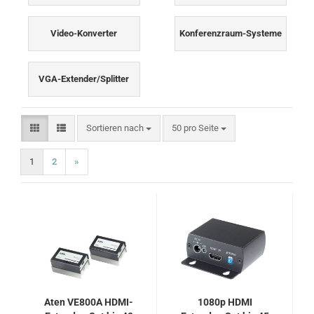
Video-Konverter
Konferenzraum-Systeme
VGA-Extender/Splitter
Sortieren nach
pro Seite
Sortieren nach
50 pro Seite
1
2
»
Aten VE800A HDMI-
1080p HDMI