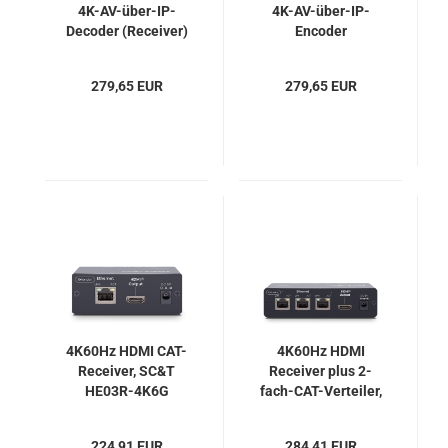
4K-AV-über-IP-
4K-AV-über-IP-
Decoder (Receiver)
Encoder
mit Videowand und
(Transmitter) mit
visueller Steuerung,
Videowand und
279,65 EUR
279,65 EUR
AV Access 4KIP200D
visueller Steuerung,
AV Access 4KIP200E
4K60Hz HDMI CAT-
4K60Hz HDMI
Receiver, SC&T
Receiver plus 2-
HE03R-4K6G
fach-CAT-Verteiler,
SC&T HE03LR-4K6G
224,91 EUR
284,41 EUR