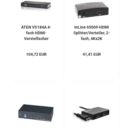
ATEN VS184A 4-
InLine 65009 HDMI
fach HDMI-
Splitter/Verteiler, 2-
Vervielfacher
fach, 4Kx2K
(Splitter) bis 4Kx2K
kompatibel
104,72 EUR
41,41 EUR