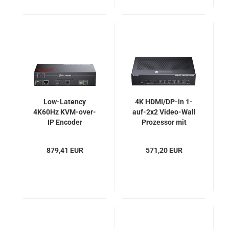
Low-Latency
4K HDMI/DP-in 1-
4K60Hz KVM-over-
auf-2x2 Video-Wall
IP Encoder
Prozessor mit
(Transmitterr) mit
mehreren Layouts,
Videowand und
AV Acess 4KVW24
879,41 EUR
571,20 EUR
Maus-Roaming