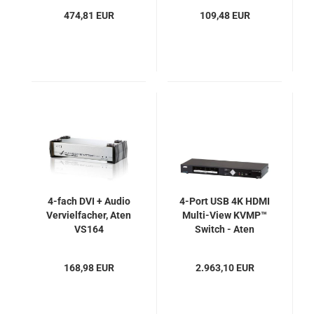
HE01F-4K6G
474,81 EUR
109,48 EUR
4-fach DVI + Audio
4-Port USB 4K HDMI
Vervielfacher, Aten
Multi-View KVMP™
VS164
Switch - Aten
CM1284
168,98 EUR
2.963,10 EUR