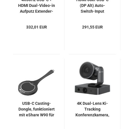
HDMI Dual-Video-in
(DP Alt) Auto-
Aufputz Extender-
Switch-Input
Set bis 60m, SC&T
4K60Hz Extender
HUW01-4K6G
mit 100W PD & PoC,
332,01 EUR
291,55 EUR
SC&T HUE01-4K6G
USB-C Casting-
4K Dual-Lens Ki-
Dongle, funktioniert
Tracking
mit eShare W90 für
Konferenzkamera,
drahtlose
3-fach optischer
Konferenzen, 4K
Zoom, 120°-