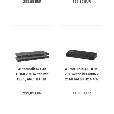
255,85 EUR
339,15 EUR
UHD, eShare-D30
Panoramablick,
BizEye P30
Automatik 4x1 4K
4-Port True 4K HDMI
HDMI 2.0 Switch mit
2.0 Switch bis 4096 x
CEC-, ARC- & HDR-
2160 bei 60 Hz 4:4:4,
Unterstützung und
Aten VS481C
Audioausgang: UH-
213,01 EUR
113,05 EUR
4U (Build2.0)