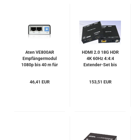
Aten VE800AR
HDMI 2.0 18G HDR
Empfängermodul
4K 60Hz 4:4:4
1080p bis 40 m für
Extender-Set bis
VS1804T, VS1808T
70m mit IR + PoC +
Local-HDMI-out,
46,41 EUR
153,51 EUR
FoxUn SX-EX63