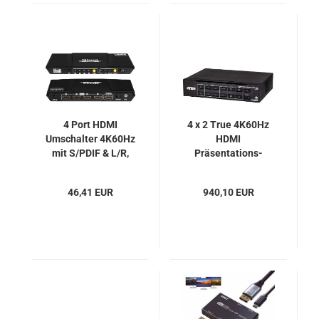
4 Port HDMI
4 x 2 True 4K60Hz
Umschalter 4K60Hz
HDMI
mit S/PDIF & L/R,
Präsentations-
TeSmart
Switche mit Multi-
HSW0401A1U-EUBK
view und 2x HDMI
46,41 EUR
940,10 EUR
out