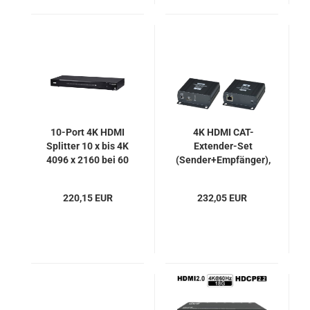
10-Port 4K HDMI
4K HDMI CAT-
Splitter 10 x bis 4K
Extender-Set
4096 x 2160 bei 60
(Sender+Empfänger),
Hz; 4:2:0, HDCP 1.4,
zum HDMI Verteiler
Aten VS0110HA
erweiterbar, SC&T
220,15 EUR
232,05 EUR
HE03-4K