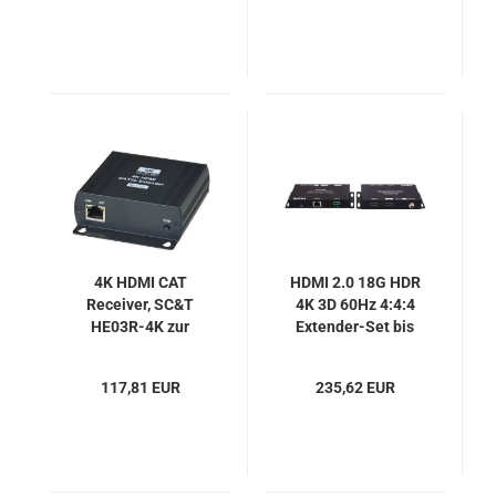
4K HDMI CAT
HDMI 2.0 18G HDR
Receiver, SC&T
4K 3D 60Hz 4:4:4
HE03R-4K zur
Extender-Set bis
Erweiterung des
40m mit IR + RS232
HE03-4K Systems
+ Local-HDMI-out,
117,81 EUR
235,62 EUR
FoxUn SX-EX53