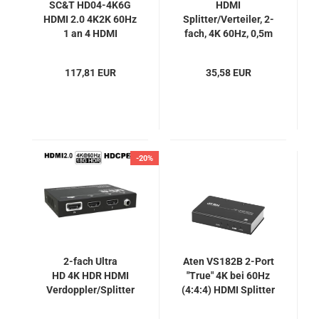
SC&T HD04-4K6G
HDMI
HDMI 2.0 4K2K 60Hz
Splitter/Verteiler, 2-
1 an 4 HDMI
fach, 4K 60Hz, 0,5m
Verteilverstärker
verbautes Kabel,
InLine 65009C
117,81 EUR
35,58 EUR
-20%
2-fach Ultra
Aten VS182B 2-Port
HD 4K HDR HDMI
"True" 4K bei 60Hz
Verdoppler/Splitter
(4:4:4) HDMI Splitter
4K2K, Ultra-Flach
mit Downscaling zu