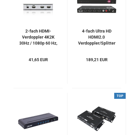
2-fach HDMI-
4-fach Ultra HD
Verdoppler 4K2K
HDMI2.0
30Hz / 1080p 60 Hz,
Verdoppler/Splitter
Aten VS182A
mit Down-Scaling
und Audio De-
41,65 EUR
189,21 EUR
Embedding, U.T.E.
UH-4VE
TOP