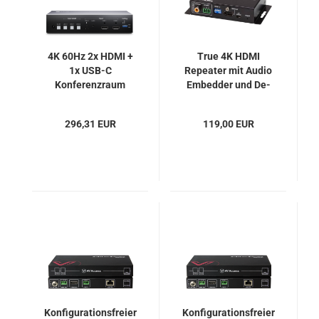
4K 60Hz 2x HDMI +
True 4K HDMI
1x USB-C
Repeater mit Audio
Konferenzraum
Embedder und De-
Switcher mit Audio-
Embedder, Aten
Extractor, HUS03-
VC882
296,31 EUR
119,00 EUR
4K6G
Konfigurationsfreier
Konfigurationsfreier