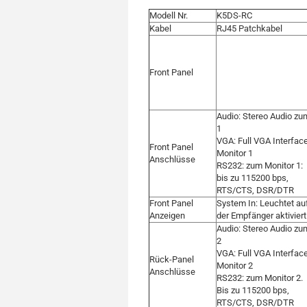
Modell Nr.
K5DS-RC
Kabel
RJ45 Patchkabel
Front Panel
Audio: Stereo Audio zu
1
VGA: Full VGA Interfac
Front Panel
Monitor 1
Anschlüsse
RS232: zum Monitor 1:
bis zu 115200 bps,
RTS/CTS, DSR/DTR
Front Panel
System In: Leuchtet au
Anzeigen
der Empfänger aktiviert 
Audio: Stereo Audio zu
2
VGA: Full VGA Interfac
Rück-Panel
Monitor 2
Anschlüsse
RS232: zum Monitor 2.
Bis zu 115200 bps,
RTS/CTS, DSR/DTR