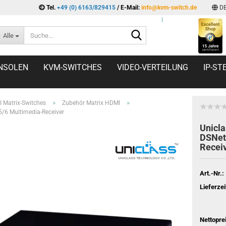
Tel.
+49 (0) 6163/829415
/ E-Mail:
info@kvm-switch.de
D
l
Suche...
Alle
NSOLEN
KVM-SWITCHES
VIDEO-VERTEILUNG
IP-S
»
»
 Matrix-Switches
Zubehör Matrix HDMI
/6 Multimedia-Receiver
Unicl
DSNet
Recei
Art.-Nr.:
Lieferzei
Nettopre