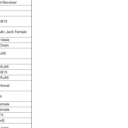
et Receiver
2
2
HDB15
/Mic Jack Female
9 Male
-Chain
RJ45
5
X RJ45
HDB15
X RJ45
ctional
es
Female
Female
T5
Red)