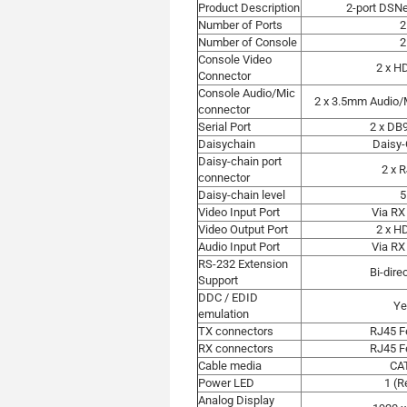
Product Description
2-port DSN
Number of Ports
Number of Console
Console Video
2 x 
Connector
Console Audio/Mic
2 x 3.5mm Audio
connector
Serial Port
2 x DB
Daisychain
Daisy
Daisy-chain port
2 x 
connector
Daisy-chain level
Video Input Port
Via R
Video Output Port
2 x 
Audio Input Port
Via R
RS-232 Extension
Bi-dire
Support
DDC / EDID
Y
emulation
TX connectors
RJ45 
RX connectors
RJ45 
Cable media
CA
Power LED
1 (
Analog Display