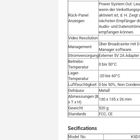
Power System Out: Leuc
wenn der Verkettungsp
Rück-Panel
aktiviert ist, d. H. Zeigt
Anzeigen
nächsten Empfänger die
Audio- und Datenström
empfangen können.
Video Resolution
Über Broadcaster mit 
Management
Manager software.
Stromversorgung
Externer 5V 2A Adapter
Betriebs-
0 bis 50°C
Temperatur
Lager-
-20 bis 60°C
Temperatur
Luftfeuchtigkeit
0 bis 90%, Non Conden
Gehäuse
Metall
Abmessungen (B
130 x 135 x 26 mm
x T x H)
Gewicht
520 g
Standards
FCC, CE
Secifications
Model No.
K5D