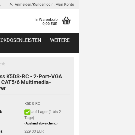
E
Anmelden/Kundenlogin. Mein Konto
Ihr Warenkorb
0,00 EUR
TECKDOSENLEISTEN
WEITERE
ass K5DS-RC - 2-Port-VGA
 CAT5/6 Multimedia-
ver
K5DS-RC
t:
auf Lager (1 bis 2
Tage)
(Ausland abweichend)
is:
229,00 EUR