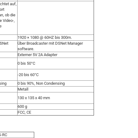
htet auf,
ort
 an, ob die
 Video-,
e
1920 × 1080 @ 60HZ bis 300m.
DSNet
Über Broadcaster mit DSNet Manager
software.
Externer 5V 2A Adapter
0 bis 50°C
-20 bis 60°C
sing
0 bis 90%, Non Condensing
Metall
130 x 135 x 40 mm
600 g
FCC, CE
S-RC