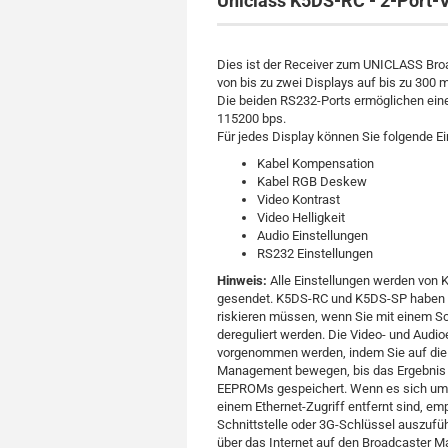
Uniclass K5DS-RC - 2-Port
Dies ist der Receiver zum UNICLASS Br
von bis zu zwei Displays auf bis zu 300
Die beiden RS232-Ports ermöglichen eine
115200 bps.
Für jedes Display können Sie folgende E
Kabel Kompensation
Kabel RGB Deskew
Video Kontrast
Video Helligkeit
Audio Einstellungen
RS232 Einstellungen
Hinweis:
Alle Einstellungen werden von 
gesendet. K5DS-RC und K5DS-SP haben ke
riskieren müssen, wenn Sie mit einem Sc
dereguliert werden. Die Video- und Audi
vorgenommen werden, indem Sie auf die 
Management bewegen, bis das Ergebnis per
EEPROMs gespeichert. Wenn es sich um ei
einem Ethernet-Zugriff entfernt sind, e
Schnittstelle oder 3G-Schlüssel auszufü
über das Internet auf den Broadcaster M