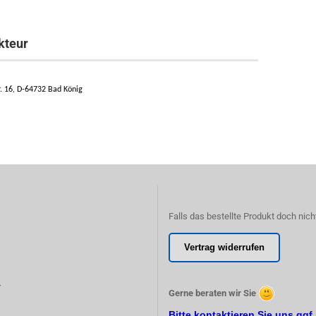
kteur
 16, D-64732 Bad König
Falls das bestellte Produkt doch nich
Vertrag widerrufen
r
Gerne beraten wir Sie
Bitte kontaktieren Sie uns ggf