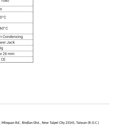
x 1080
es
40°C
 60°C
n-Condensing
wer Jack
0g
5 x 26 mm
, CE
inquan Rd., Xindian Dist., New Taipei City 23141, Taiwan (R.O.C.)