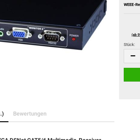
WEEE-Reg
(ab 5
Stück:
Stück
.)
Bewertungen