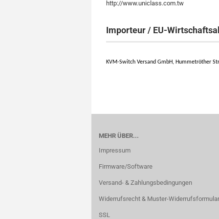
http://www.uniclass.com.tw
Importeur / EU-Wirtschaftsa
KVM-Switch Versand GmbH, Hummetröther Str.
MEHR ÜBER...
Impressum
Firmware/Software
Versand- & Zahlungsbedingungen
Widerrufsrecht & Muster-Widerrufsformula
SSL