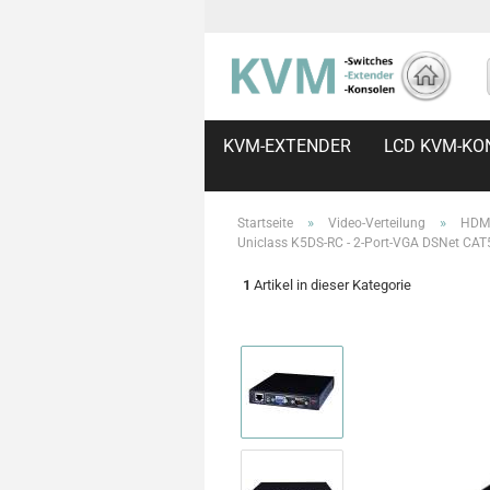
KVM-EXTENDER
LCD KVM-KO
»
»
Startseite
Video-Verteilung
HDMI
Uniclass K5DS-RC - 2-Port-VGA DSNet CAT5
1
Artikel in dieser Kategorie