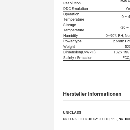
1920 
Resolution
DDC Emulation
Y
Operation
0 ~ 
Temperature
Storage
-20 ~
Temperature
Humidity
0~90% RH, No
Power type
2.5mm Po
Weight
52
Dimension(L×W×H)
152 x 13
Safety / Emission
FCC
Hersteller Informationen
UNICLASS
UNICLASS TECHNOLOGY CO. LTD, 11F., No. 100, M