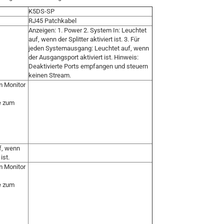
K5DS-SP
RJ45 Patchkabel
Anzeigen: 1. Power 2. System In: Leuchtet
auf, wenn der Splitter aktiviert ist. 3. Für
jeden Systemausgang: Leuchtet auf, wenn
der Ausgangsport aktiviert ist. Hinweis:
Deaktivierte Ports empfangen und steuern
keinen Stream.
m Monitor
e zum
f, wenn
ist.
m Monitor
e zum