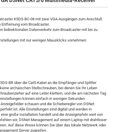
-VGA DSNet CAT5/6 Multimedia-Receiver
oatcaster K5DS-BC-08 mit zwei VGA-Ausgängen zum Anschluß
 m Entfernung vom Broadcaster.
n bidirektionalen Datenverkehr zum Broadcaster mit bis zu
instellungen mit nur wenigen Mausklicks vornehmen:
K5DS-BR über die Cat5-Kabel an die Empfänger und Splitter
ine archaischen Stellschrauben, bei denen Sie Ihr Leben
hraubenzieher auf eine Leiter klettern, und die am nächsten Tag
oeinstellungen können einfach in wenigen Sekunden
Anzeigefelder schauen und die Schieberegler von DSNet
fekt ist. Alle Einstellungen sind digital und werden in
ne große Installation handelt und die Anzeigetafeln weit von
mpfehlen wir, DSNet Management auf einem Laptop mit drahtloser
hren. Auf diese Weise können Sie über das lokale Netzwerk oder
anagement Server zugreifen.