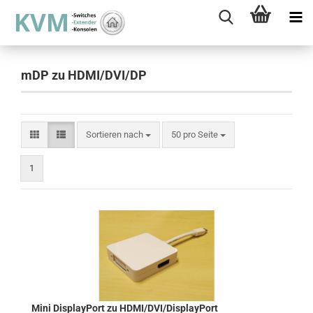
mDP zu HDMI/DVI/DP
Sortieren nach
pro Seite
Sortieren nach
50 pro Seite
1
Mini DisplayPort zu HDMI/DVI/DisplayPort