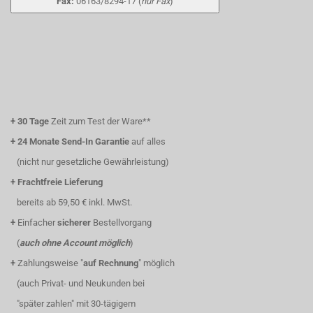
Fax:
06163/8294-17 (
nur Fax
)
+
30 Tage
Zeit zum Test der Ware**
+
24 Monate Send-In Garantie
auf alles
(nicht nur gesetzliche Gewährleistung)
+
Frachtfreie Lieferung
bereits ab 59,50 € inkl. MwSt.
+
Einfacher
sicherer
Bestellvorgang
(
auch ohne Account möglich
)
+
Zahlungsweise "
auf Rechnung
" möglich
(auch Privat- und Neukunden bei
"später zahlen" mit 30-tägigem