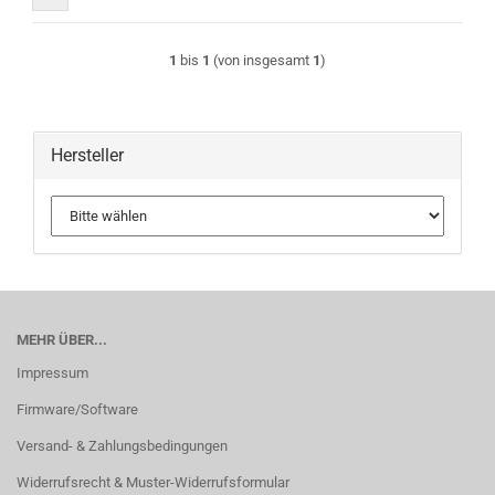
1
bis
1
(von insgesamt
1
)
Hersteller
MEHR ÜBER...
Impressum
Firmware/Software
Versand- & Zahlungsbedingungen
Widerrufsrecht & Muster-Widerrufsformular