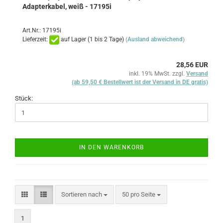
Adapterkabel, weiß - 17195i
Art.Nr.: 17195i
Lieferzeit:
auf Lager (1 bis 2 Tage)
(Ausland abweichend)
28,56 EUR
inkl. 19% MwSt. zzgl.
Versand
(ab 59,50 € Bestellwert ist der Versand in DE gratis)
Stück:
IN DEN WARENKORB
Sortieren nach
pro Seite
Sortieren nach
50 pro Seite
1