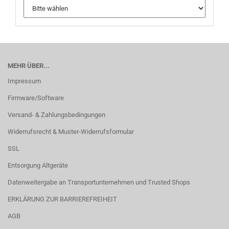
MEHR ÜBER...
Impressum
Firmware/Software
Versand- & Zahlungsbedingungen
Widerrufsrecht & Muster-Widerrufsformular
SSL
Entsorgung Altgeräte
Datenweitergabe an Transportunternehmen und Trusted Shops
ERKLÄRUNG ZUR BARRIEREFREIHEIT
AGB