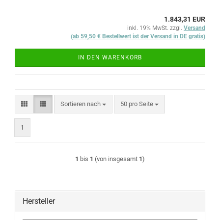
1.843,31 EUR
inkl. 19% MwSt. zzgl.
Versand
(ab 59,50 € Bestellwert ist der Versand in DE gratis)
IN DEN WARENKORB
Sortieren nach
pro Seite
Sortieren nach
50 pro Seite
1
1
bis
1
(von insgesamt
1
)
Hersteller