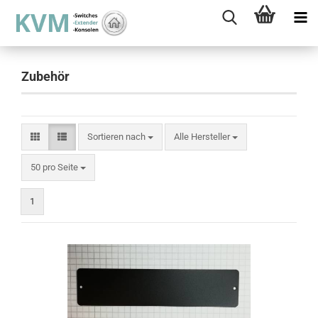
Zubehör
Sortieren nach
Sortieren nach
Alle Hersteller
pro Seite
50 pro Seite
1