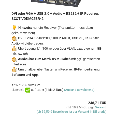
DVI oder VGA + USB 2.0 + Audio + RS232 + IR Receiver,
SC&T VDKM02BR-2
Hinweis:
nur ein Receiver (Transmitter muss dazu
gekauft werden)
DVI + VGA 1920x1200 / 1080p
60 Hz
, USB 2.0, IR, RS232,
Audio wird übertragen.
Übertragung 1:1 (100m) oder über VLAN, bzw. eigenem GB-
Eth.-Switch.
Ausbaubar zum Matrix KVM-Switch
mit ggf. gemischten
Interfaces.
Umschaltbar über Tasten am Receiver, IR-Fernbedienung
Software und App.
Art.Nr.: VDKM02BR-2
Lieferzeit:
auf Lager (1 bis 2 Tage)
(Ausland abweichend)
248,71 EUR
inkl. 19% MwSt. zzgl.
Versand
(ab 59,50 € Bestellwert ist der Versand in DE gratis)