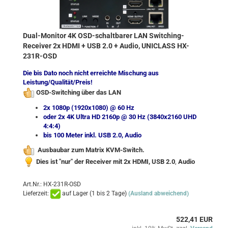
Dual-Monitor 4K OSD-schaltbarer LAN Switching-
Receiver 2x HDMI + USB 2.0 + Audio, UNICLASS HX-
231R-OSD
Die bis Dato noch nicht erreichte Mischung aus
Leistung/Qualität/Preis!
OSD-Switching über das LAN
2x 1080p (1920x1080) @ 60 Hz
oder 2x 4K Ultra HD 2160p @ 30 Hz (3840x2160 UHD
4:4:4)
bis 100 Meter inkl. USB 2.0, Audio
Ausbaubar zum Matrix KVM-Switch.
Dies ist "nur" der Receiver mit 2x HDMI,
USB 2.0
,
Audio
Art.Nr.: HX-231R-OSD
Lieferzeit:
auf Lager (1 bis 2 Tage)
(Ausland abweichend)
522,41 EUR