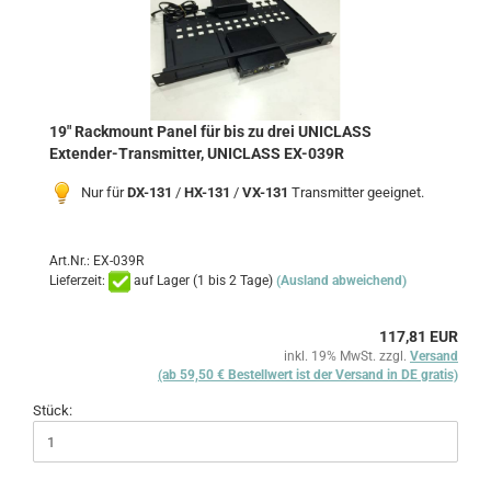
19" Rackmount Panel für bis zu drei UNICLASS
Extender-Transmitter, UNICLASS EX-039R
Nur für
DX-131
/
HX-131
/
VX-131
Transmitter geeignet.
Art.Nr.: EX-039R
Lieferzeit:
auf Lager (1 bis 2 Tage)
(Ausland abweichend)
117,81 EUR
inkl. 19% MwSt. zzgl.
Versand
(ab 59,50 € Bestellwert ist der Versand in DE gratis)
Stück: