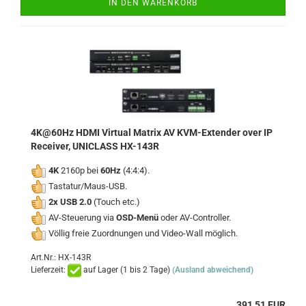
IN DEN WARENKORB
4K@60Hz HDMI Virtual Matrix AV KVM-Extender over IP
Receiver, UNICLASS HX-143R
4K
2160p bei
60Hz
(4:4:4).
Tastatur/Maus-USB.
2x USB 2.0
(Touch etc.)
AV-Steuerung via
OSD-Menü
oder AV-Controller.
Völlig freie Zuordnungen und Video-Wall möglich.
Art.Nr.: HX-143R
Lieferzeit:
auf Lager (1 bis 2 Tage)
(Ausland abweichend)
391,51 EUR