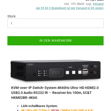
inkl. 19% MwSt. zzgl.
Versand
(ab 59,50 € Bestellwert ist der Versand in DE gratis)
Stück:
IN DEN WARENKORB
KVM-over-IP Switch-System 4K60Hz Ultra-HD HDMI2.0
USB2.0 Audio RS232 IR -- Receiver bis 100m, SC&T
HKM02BR-4K6G
LAN-schaltbares System.
4K Ultra HD 2160p @
60 Hz
(3840x2160 UHD 4:4:4).