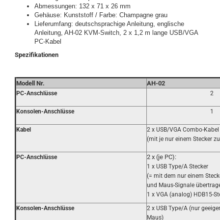
Abmessungen: 132 x 71 x 26 mm
Gehäuse: Kunststoff / Farbe: Champagne grau
Lieferumfang: deutschsprachige Anleitung, englische
Anleitung, AH-02 KVM-Switch, 2 x 1,2 m lange USB/VGA
PC-Kabel
Spezifikationen
Modell Nr.
AH-02
PC-Anschlüsse
2
Konsolen-Anschlüsse
1
Kabel
2 x USB/VGA Combo-Kabel 
(mit je nur einem Stecker 
2 x (je PC):
PC-Anschlüsse
1 x USB Type/A Stecker
(= mit dem nur einem Steck
und Maus-Signale übertrag
1 x VGA (analog) HDB15-St
Konsolen-Anschlüsse
2 x USB Type/A (nur geeigen
Maus)