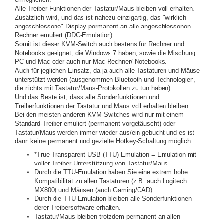
Alle Treiber-Funktionen der Tastatur/Maus bleiben voll erhalten.
Zusätzlich wird, und das ist nahezu einzigartig, das "wirklich
angeschlossene" Display permanent an alle angeschlossenen
Rechner emuliert (DDC-Emulation).
Somit ist dieser KVM-Switch auch bestens für Rechner und
Notebooks geeignet, die Windows 7 haben, sowie die Mischung
PC und Mac oder auch nur Mac-Rechner/-Notebooks.
Auch für jeglichen Einsatz, da ja auch alle Tastaturen und Mäuse
unterstützt werden (ausgenommen Bluetooth und Technologien,
die nichts mit Tastatur/Maus-Protokollen zu tun haben).
Und das Beste ist, dass alle Sonderfunktionen und
Treiberfunktionen der Tastatur und Maus voll erhalten bleiben.
Bei den meisten anderen KVM-Switches wird nur mit einem
Standard-Treiber emuliert (permanent vorgetäuscht) oder
Tastatur/Maus werden immer wieder aus/ein-gebucht und es ist
dann keine permanent und gezielte Hotkey-Schaltung möglich.
*True Transparent USB (TTU) Emulation = Emulation mit
voller Treiber-Unterstützung von Tastatur/Maus.
Durch die TTU-Emulation haben Sie eine extrem hohe
Kompatibilität zu allen Tastaturen
(z.B. auch Logitech
MX800)
und Mäusen (auch Gaming/CAD).
Durch die TTU-Emulation bleiben alle Sonderfunktionen
derer Treibersoftware erhalten.
Tastatur/Maus bleiben trotzdem permanent an allen