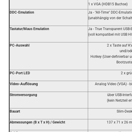
1 x VGA (HDB15 Buchse)
DDC-Emulation
Ja - "All-Time" DDC-Emulati
(unabhängig von der Schalt
Tastatur/Maus Emulation
Ja - True Transparent USB-
(voll kompatibel mit USB H
PC-Auswahl
2 x Taste auf 
und/od
Hotkey (User-definierbar
Bootzust
PC-Port LED
2 x grü
-Auflösung
Video
Analog Video (VGA) - b
Stromversorgung
über USB-Inter
(kein Netzteil er
Bauart
Slim-Des
Abmessungen (B x T x H) / Gewicht
137 x 71 x 26 