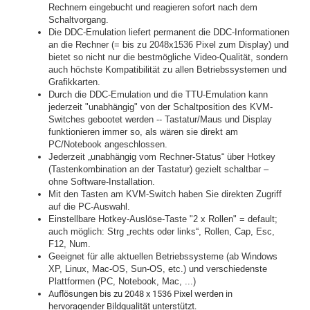
Rechnern eingebucht und reagieren sofort nach dem
Schaltvorgang.
Die DDC-Emulation liefert permanent die DDC-Informationen
an die Rechner (= bis zu 2048x1536 Pixel zum Display) und
bietet so nicht nur die bestmögliche Video-Qualität, sondern
auch höchste Kompatibilität zu allen Betriebssystemen und
Grafikkarten.
Durch die DDC-Emulation und die TTU-Emulation kann
jederzeit "unabhängig" von der Schaltposition des KVM-
Switches gebootet werden -- Tastatur/Maus und Display
funktionieren immer so, als wären sie direkt am
PC/Notebook angeschlossen.
Jederzeit „unabhängig vom Rechner-Status“ über Hotkey
(Tastenkombination an der Tastatur) gezielt schaltbar –
ohne Software-Installation.
Mit den Tasten am KVM-Switch haben Sie direkten Zugriff
auf die PC-Auswahl.
Einstellbare Hotkey-Auslöse-Taste "2 x Rollen" = default;
auch möglich: Strg „rechts oder links“, Rollen, Cap, Esc,
F12, Num.
Geeignet für alle aktuellen Betriebssysteme (ab Windows
XP, Linux, Mac-OS, Sun-OS, etc.) und verschiedenste
Plattformen (PC, Notebook, Mac, ...)
Auflösungen bis zu 2048 x 1536 Pixel werden in
hervoragender Bildqualität unterstützt.