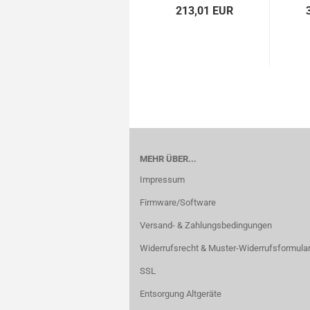
213,01 EUR
MEHR ÜBER...
Impressum
Firmware/Software
Versand- & Zahlungsbedingungen
Widerrufsrecht & Muster-Widerrufsformula
SSL
Entsorgung Altgeräte