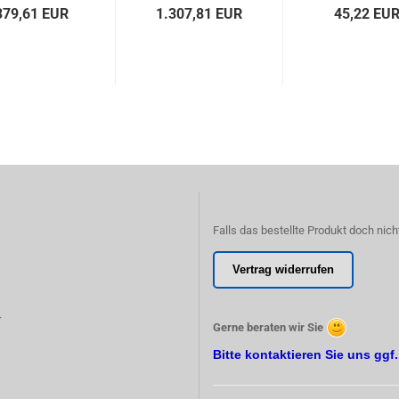
379,61 EUR
1.307,81 EUR
45,22 EU
Falls das bestellte Produkt doch nich
Vertrag widerrufen
r
Gerne beraten wir Sie
Bitte kontaktieren Sie uns ggf