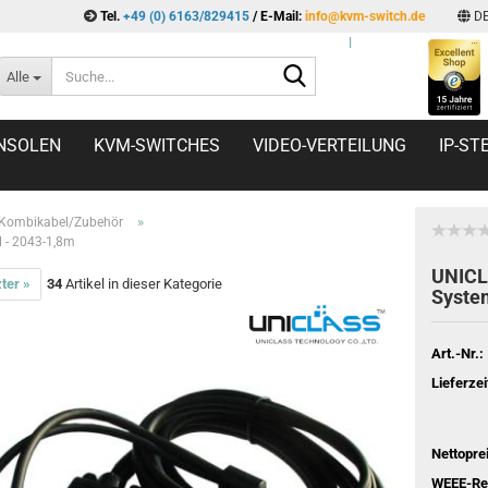
Tel.
+49 (0) 6163/829415
/ E-Mail:
info@kvm-switch.de
D
l
Suche...
Alle
NSOLEN
KVM-SWITCHES
VIDEO-VERTEILUNG
IP-S
»
Kombikabel/Zubehör
 - 2043-1,8m
UNICL
ter »
34
Artikel in dieser Kategorie
Syste
Art.-Nr.:
Lieferzei
Nettopre
WEEE-Reg