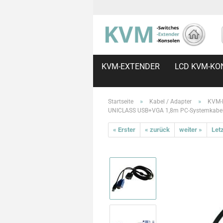
KVM-EXTENDER
LCD KVM-KO
»
»
Startseite
Kabel / Adapter
KVM-
UNICLASS USB+VGA 1,8m PC-Systemkabel
« Erster
« zurück
weiter »
Letz