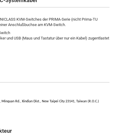
C-Systemkabel
 UNICLASS KVM-Switches der PRIMA-Serie (nicht Prima-TU
r einer Anschlußbuchse am KVM-Switch.
Switch
er und USB (Maus und Tastatur über nur ein Kabel) zugentlastet
inquan Rd., Xindian Dist., New Taipei City 23141, Taiwan (R.O.C.)
kteur