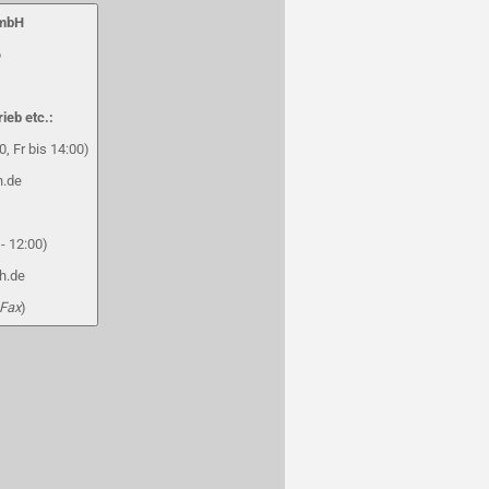
GmbH
6
rieb etc.:
, Fr bis 14:00)
h.de
- 12:00)
h.de
 Fax
)