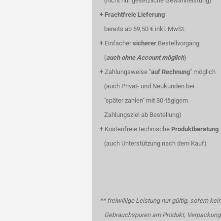
(nicht nur gesetzliche Gewährleistung)
+
Frachtfreie Lieferung
bereits ab 59,50 € inkl. MwSt.
+
Einfacher
sicherer
Bestellvorgang
(
auch ohne Account möglich
)
+
Zahlungsweise "
auf Rechnung
" möglich
(auch Privat- und Neukunden bei
"später zahlen" mit 30-tägigem
Zahlungsziel ab Bestellung)
+
Kostenfreie technische
Produktberatung
(auch Unterstützung nach dem Kauf)
** freiwillige Leistung nur gültig, sofern kei
Gebrauchspuren am Produkt, Verpackung 