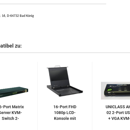
 16, D-64732 Bad König
atibel zu:
6-Port Matrix
16-Port FHD
UNICLASS A
Server KVM-
1080p LCD-
02 2-Port U
Switch 2-
Konsole mit
+ VGA KVM
User...
17,3" LCD,...
Switch...