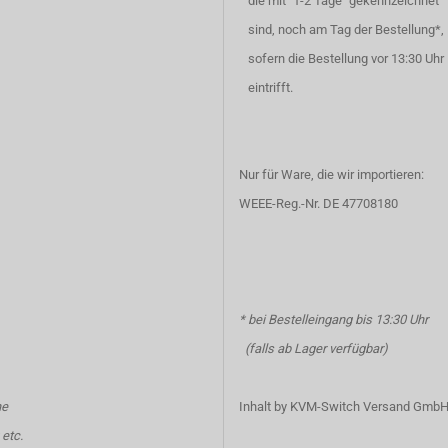
die mit "1-2 Tage" gekennzeichnet
sind, noch am Tag der Bestellung*,
sofern die Bestellung vor 13:30 Uhr
eintrifft.
Nur für Ware, die wir importieren:
WEEE-Reg.-Nr. DE 47708180
* bei Bestelleingang bis 13:30 Uhr
(falls ab Lager verfügbar)
ne
Inhalt by KVM-Switch Versand Gmb
etc.