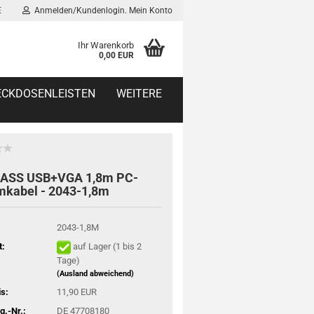
E
Anmelden/Kundenlogin. Mein Konto
Ihr Warenkorb
0,00 EUR
TECKDOSENLEISTEN
WEITERE
ASS USB+VGA 1,8m PC-
mkabel - 2043-1,8m
2043-1,8M
t:
auf Lager (1 bis 2
Tage)
(Ausland abweichend)
is:
11,90 EUR
.-Nr.:
DE 47708180