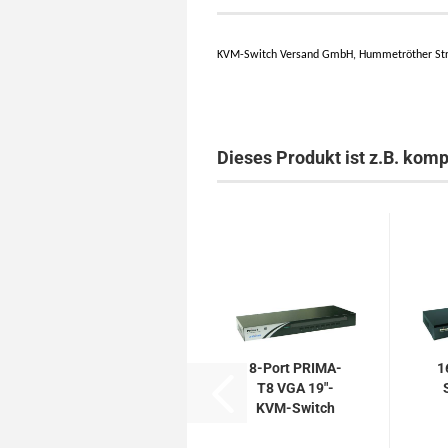
KVM-Switch Versand GmbH, Hummetröther Str.
Dieses Produkt ist z.B. komp
8-Port PRIMA-
1
T8 VGA 19"-
KVM-Switch
mit OSD,...