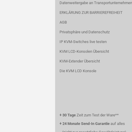
Datenweitergabe an Transportunternehmen
ERKLÄRUNG ZUR BARRIEREFREIHEIT
AGB
Privatsphäre und Datenschutz
IP KVM-Switches live testen
KVM LCD-Konsolen Übersicht
KVM-Extender Übersicht
Die KVM LCD Konsole
+
30 Tage
Zeit zum Test der Ware**
+
24 Monate Send-In Garantie
auf alles