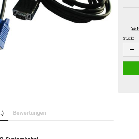
(ab 5
Stück:
Stück
.)
Bewertungen