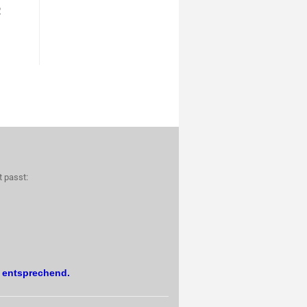
R
t passt:
. entsprechend.