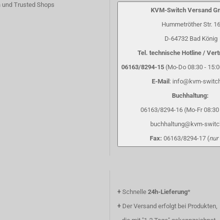
 und Trusted Shops
KVM-Switch Versand 
Hummetröther Str. 1
D-64732 Bad König
Tel. technische Hotline / Vert
06163/8294-15
(Mo-Do 08:30 - 15:00
E-Mail
: info@kvm-switc
Buchhaltung:
06163/8294-16 (Mo-Fr 08:30 
buchhaltung@kvm-switc
Fax:
06163/8294-17 (
nur
+
Schnelle
24h-Lieferung
*
+
Der Versand erfolgt bei Produkten,