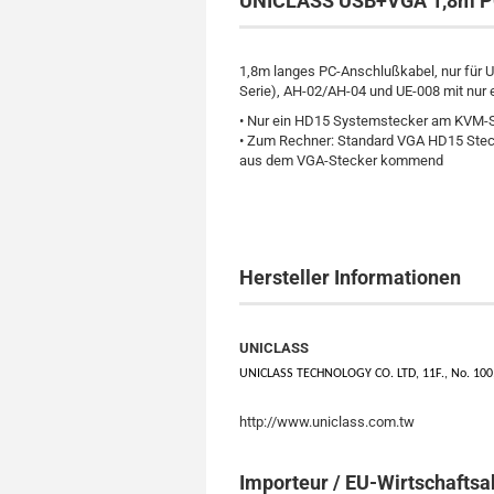
UNICLASS USB+VGA 1,8m P
1,8m langes PC-Anschlußkabel, nur für
Serie), AH-02/AH-04 und UE-008 mit nu
• Nur ein HD15 Systemstecker am KVM-
• Zum Rechner: Standard VGA HD15 Steck
aus dem VGA-Stecker kommend
Hersteller Informationen
UNICLASS
UNICLASS TECHNOLOGY CO. LTD, 11F., No. 100, M
http://www.uniclass.com.tw
Importeur / EU-Wirtschaftsa