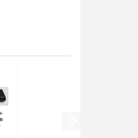
H-
SB
-