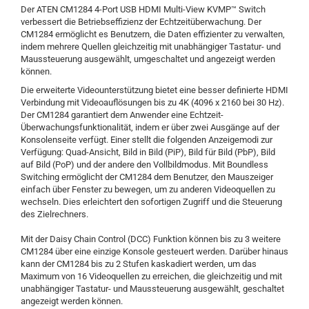
Der ATEN CM1284 4-Port USB HDMI Multi-View KVMP™ Switch
verbessert die Betriebseffizienz der Echtzeitüberwachung. Der
CM1284 ermöglicht es Benutzern, die Daten effizienter zu verwalten,
indem mehrere Quellen gleichzeitig mit unabhängiger Tastatur- und
Maussteuerung ausgewählt, umgeschaltet und angezeigt werden
können.
Die erweiterte Videounterstützung bietet eine besser definierte HDMI
Verbindung mit Videoauflösungen bis zu 4K (4096 x 2160 bei 30 Hz).
Der CM1284 garantiert dem Anwender eine Echtzeit-
Überwachungsfunktionalität, indem er über zwei Ausgänge auf der
Konsolenseite verfügt. Einer stellt die folgenden Anzeigemodi zur
Verfügung: Quad-Ansicht, Bild in Bild (PiP), Bild für Bild (PbP), Bild
auf Bild (PoP) und der andere den Vollbildmodus. Mit Boundless
Switching ermöglicht der CM1284 dem Benutzer, den Mauszeiger
einfach über Fenster zu bewegen, um zu anderen Videoquellen zu
wechseln. Dies erleichtert den sofortigen Zugriff und die Steuerung
des Zielrechners.
Mit der Daisy Chain Control (DCC) Funktion können bis zu 3 weitere
CM1284 über eine einzige Konsole gesteuert werden. Darüber hinaus
kann der CM1284 bis zu 2 Stufen kaskadiert werden, um das
Maximum von 16 Videoquellen zu erreichen, die gleichzeitig und mit
unabhängiger Tastatur- und Maussteuerung ausgewählt, geschaltet
angezeigt werden können.