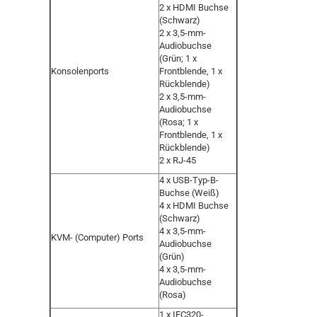
2 x HDMI Buchse
(Schwarz)
2 x 3,5-mm-
Audiobuchse
(Grün; 1 x
Konsolenports
Frontblende, 1 x
Rückblende)
2 x 3,5-mm-
Audiobuchse
(Rosa; 1 x
Frontblende, 1 x
Rückblende)
2 x RJ-45
4 x USB-Typ-B-
Buchse (Weiß)
4 x HDMI Buchse
(Schwarz)
4 x 3,5-mm-
KVM- (Computer) Ports
Audiobuchse
(Grün)
4 x 3,5-mm-
Audiobuchse
(Rosa)
1 x IEC320-