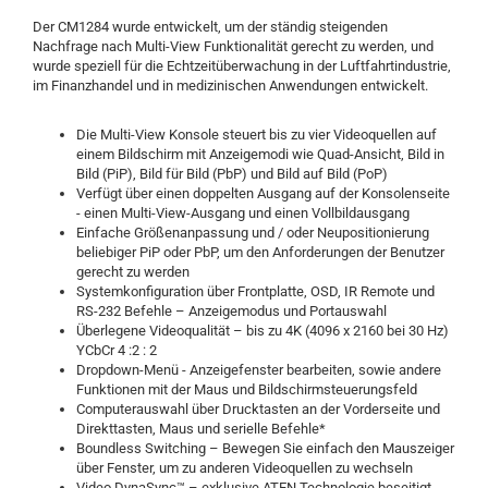
Der CM1284 wurde entwickelt, um der ständig steigenden
Nachfrage nach Multi-View Funktionalität gerecht zu werden, und
wurde speziell für die Echtzeitüberwachung in der Luftfahrtindustrie,
im Finanzhandel und in medizinischen Anwendungen entwickelt.
Die Multi-View Konsole steuert bis zu vier Videoquellen auf
einem Bildschirm mit Anzeigemodi wie Quad-Ansicht, Bild in
Bild (PiP), Bild für Bild (PbP) und Bild auf Bild (PoP)
Verfügt über einen doppelten Ausgang auf der Konsolenseite
- einen Multi-View-Ausgang und einen Vollbildausgang
Einfache Größenanpassung und / oder Neupositionierung
beliebiger PiP oder PbP, um den Anforderungen der Benutzer
gerecht zu werden
Systemkonfiguration über Frontplatte, OSD, IR Remote und
RS-232 Befehle – Anzeigemodus und Portauswahl
Überlegene Videoqualität – bis zu 4K (4096 x 2160 bei 30 Hz)
YCbCr 4 :2 : 2
Dropdown-Menü - Anzeigefenster bearbeiten, sowie andere
Funktionen mit der Maus und Bildschirmsteuerungsfeld
Computerauswahl über Drucktasten an der Vorderseite und
Direkttasten, Maus und serielle Befehle*
Boundless Switching – Bewegen Sie einfach den Mauszeiger
über Fenster, um zu anderen Videoquellen zu wechseln
Video DynaSync™ – exklusive ATEN Technologie beseitigt