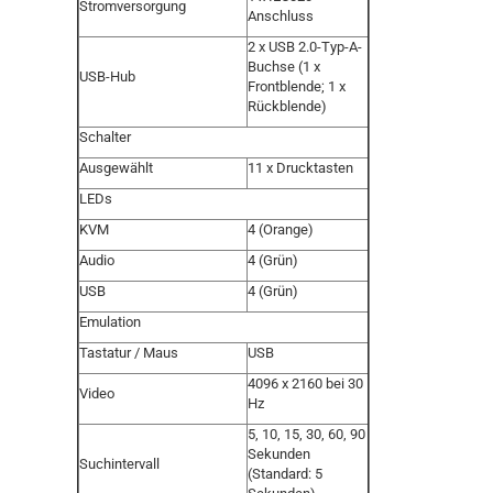
Stromversorgung
Anschluss
2 x USB 2.0-Typ-A-
Buchse (1 x
USB-Hub
Frontblende; 1 x
Rückblende)
Schalter
Ausgewählt
11 x Drucktasten
LEDs
KVM
4 (Orange)
Audio
4 (Grün)
USB
4 (Grün)
Emulation
Tastatur / Maus
USB
4096 x 2160 bei 30
Video
Hz
5, 10, 15, 30, 60, 90
Sekunden
Suchintervall
(Standard: 5