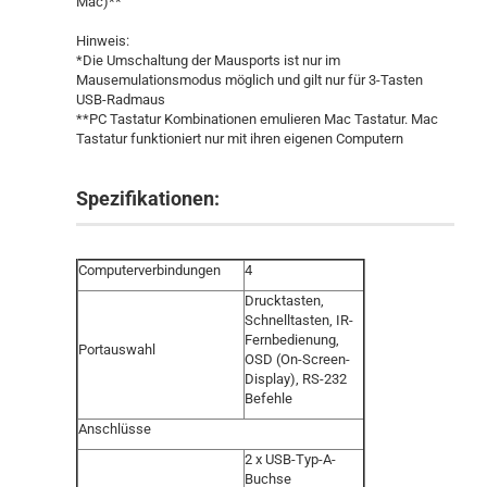
Mac)**
Hinweis:
*Die Umschaltung der Mausports ist nur im
Mausemulationsmodus möglich und gilt nur für 3-Tasten
USB-Radmaus
**PC Tastatur Kombinationen emulieren Mac Tastatur. Mac
Tastatur funktioniert nur mit ihren eigenen Computern
Spezifikationen:
Computerverbindungen
4
Drucktasten,
Schnelltasten, IR-
Fernbedienung,
Portauswahl
OSD (On-Screen-
Display), RS-232
Befehle
Anschlüsse
2 x USB-Typ-A-
Buchse