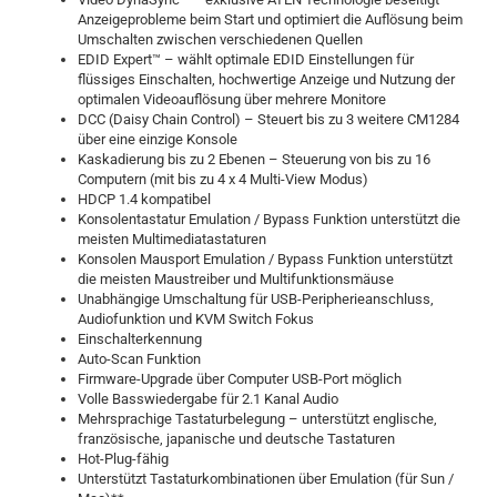
Anzeigeprobleme beim Start und optimiert die Auflösung beim
Umschalten zwischen verschiedenen Quellen
EDID Expert™ – wählt optimale EDID Einstellungen für
flüssiges Einschalten, hochwertige Anzeige und Nutzung der
optimalen Videoauflösung über mehrere Monitore
DCC (Daisy Chain Control) – Steuert bis zu 3 weitere CM1284
über eine einzige Konsole
Kaskadierung bis zu 2 Ebenen – Steuerung von bis zu 16
Computern (mit bis zu 4 x 4 Multi-View Modus)
HDCP 1.4 kompatibel
Konsolentastatur Emulation / Bypass Funktion unterstützt die
meisten Multimediatastaturen
Konsolen Mausport Emulation / Bypass Funktion unterstützt
die meisten Maustreiber und Multifunktionsmäuse
Unabhängige Umschaltung für USB-Peripherieanschluss,
Audiofunktion und KVM Switch Fokus
Einschalterkennung
Auto-Scan Funktion
Firmware-Upgrade über Computer USB-Port möglich
Volle Basswiedergabe für 2.1 Kanal Audio
Mehrsprachige Tastaturbelegung – unterstützt englische,
französische, japanische und deutsche Tastaturen
Hot-Plug-fähig
Unterstützt Tastaturkombinationen über Emulation (für Sun /