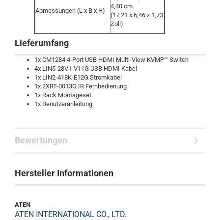
4,40 cm
Abmessungen (L x B x H)
(17,21 x 6,46 x 1,73
Zoll)
Lieferumfang
1x CM1284 4-Port USB HDMI Multi-View KVMP™ Switch
4x LIN5-28V1-V11G USB HDMI Kabel
1x LIN2-418K-E12G Stromkabel
1x 2XRT-0013G IR Fernbedienung
1x Rack Montageset
1x Benutzeranleitung
Bewertungen
Hersteller Informationen
ATEN
ATEN INTERNATIONAL CO., LTD.