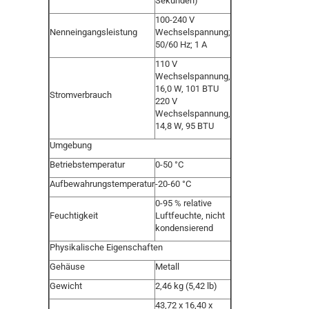
Sekunden)
100-240 V
Nenneingangsleistung
Wechselspannung;
50/60 Hz; 1 A
110 V
Wechselspannung,
16,0 W, 101 BTU
Stromverbrauch
220 V
Wechselspannung,
14,8 W, 95 BTU
Umgebung
Betriebstemperatur
0-50 °C
Aufbewahrungstemperatur
-20-60 °C
0-95 % relative
Feuchtigkeit
Luftfeuchte, nicht
kondensierend
Physikalische Eigenschaften
Gehäuse
Metall
Gewicht
2,46 kg (5,42 lb)
43,72 x 16,40 x