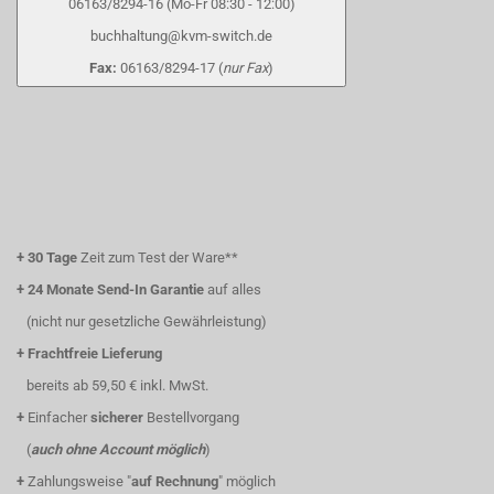
06163/8294-16 (Mo-Fr 08:30 - 12:00)
buchhaltung@kvm-switch.de
Fax:
06163/8294-17 (
nur Fax
)
+
30 Tage
Zeit zum Test der Ware**
+
24 Monate Send-In Garantie
auf alles
(nicht nur gesetzliche Gewährleistung)
+
Frachtfreie Lieferung
bereits ab 59,50 € inkl. MwSt.
+
Einfacher
sicherer
Bestellvorgang
(
auch ohne Account möglich
)
+
Zahlungsweise "
auf Rechnung
" möglich