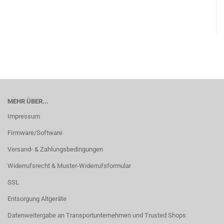
MEHR ÜBER...
Impressum
Firmware/Software
Versand- & Zahlungsbedingungen
Widerrufsrecht & Muster-Widerrufsformular
SSL
Entsorgung Altgeräte
Datenweitergabe an Transportunternehmen und Trusted Shops