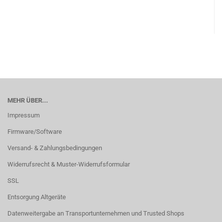
MEHR ÜBER...
Impressum
Firmware/Software
Versand- & Zahlungsbedingungen
Widerrufsrecht & Muster-Widerrufsformular
SSL
Entsorgung Altgeräte
Datenweitergabe an Transportunternehmen und Trusted Shops