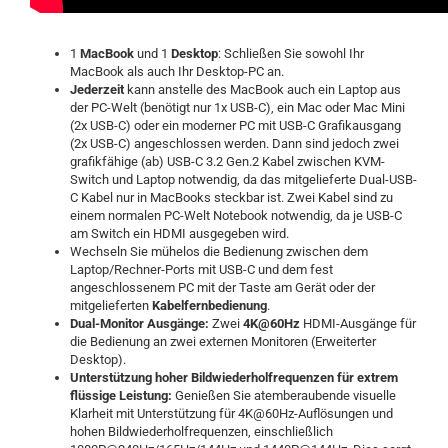
1
MacBook
und 1
Desktop
: Schließen Sie sowohl Ihr
MacBook als auch Ihr Desktop-PC an.
Jederzeit
kann anstelle des MacBook auch ein Laptop aus
der PC-Welt (benötigt nur 1x USB-C), ein Mac oder Mac Mini
(2x USB-C) oder ein moderner PC mit USB-C Grafikausgang
(2x USB-C) angeschlossen werden. Dann sind jedoch zwei
grafikfähige (ab) USB-C 3.2 Gen.2 Kabel zwischen KVM-
Switch und Laptop notwendig, da das mitgelieferte Dual-USB-
C Kabel nur in MacBooks steckbar ist. Zwei Kabel sind zu
einem normalen PC-Welt Notebook notwendig, da je USB-C
am Switch ein HDMI ausgegeben wird.
Wechseln Sie mühelos die Bedienung zwischen dem
Laptop/Rechner-Ports mit USB-C und dem fest
angeschlossenem PC mit der Taste am Gerät oder der
mitgelieferten
Kabelfernbedienung
.
Dual-Monitor Ausgänge:
Zwei
4K@60Hz
HDMI-Ausgänge für
die Bedienung an zwei externen Monitoren (Erweiterter
Desktop).
Unterstützung hoher Bildwiederholfrequenzen für extrem
flüssige Leistung:
Genießen Sie atemberaubende visuelle
Klarheit mit Unterstützung für 4K@60Hz-Auflösungen und
hohen Bildwiederholfrequenzen, einschließlich