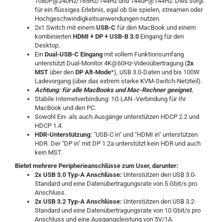
1080P@240Hz/165Hz/144Hz und 1440P@144Hz. Dies sorgt
für ein flüssiges Erlebnis, egal ob Sie spielen, streamen oder
Hochgeschwindigkeitsanwendungen nutzen.
2x1 Switch mit einem
USB-C
für den MacBook und einem
kombinierten
HDMI + DP + USB-B 3.0
Eingang für den
Desktop.
Ein
Dual-USB-C Eingang
mit vollem Funktionsumfang
unterstützt Dual-Monitor 4K@60Hz-Videoübertragung (
2x
MST
über den
DP Alt-Mode
*), USB 3.0-Daten und bis 100W
Ladevorgang (über das extrem starke KVM-Switch-Netzteil).
Achtung: für alle MacBooks und Mac-Rechner geeignet.
Stabile Internetverbindung: 1G LAN -Verbindung für Ihr
MacBook und den PC.
Sowohl Ein- als auch Ausgänge unterstützen HDCP 2.2 und
HDCP 1.4.
HDR-Unterstützung:
"USB-C in" und "HDMI in" unterstützen
HDR.
Der "DP in" mit DP 1.2a unterstützt kein HDR und auch
kein MST.
Bietet mehrere Peripherieanschlüsse zum User, darunter:
2x USB 3.0 Typ-A Anschlüsse:
Unterstützen den USB 3.0-
Standard und eine Datenübertragungsrate von 5 Gbit/s pro
Anschluss.
2x USB 3.2 Typ-A Anschlüsse:
Unterstützen den USB 3.2-
Standard und eine Datenübertragungsrate von 10 Gbit/s pro
Anschluss und eine Ausgangsleistung von 5V/1A.