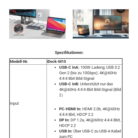
Spezifikationen:
Modell-Nr.
iDock-M10
USB-C InA:
100W Ladeng; USB 3.2
Gen 2 (bis zu 10Gbps); 4K@60Hz
4:4:4 8bit Bild-Signal
USB-C InB:
Unterstützt nur das
4K@60Hz 4:4:4 8bit Bild-Signal (Bild
2）
Input
PC-HDMI In:
HDMI 2.0b, 4K@60Hz
4:4:4 8bit, HDCP 2.2
DP In:
DP 1.2a, 4K@60Hz 4:4:4 8bit,
HDCP 2.2
USB In:
Über USB-C zu USB-A Kabel
zum PC