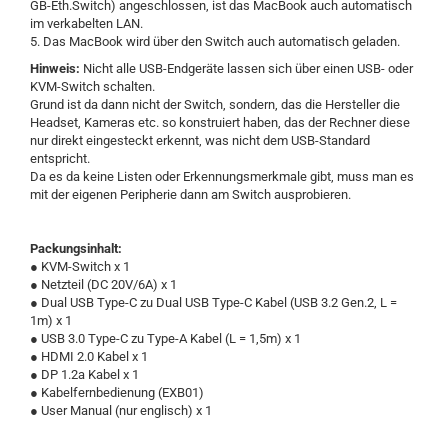
GB-Eth.Switch) angeschlossen, ist das MacBook auch automatisch
im verkabelten LAN.
5. Das MacBook wird über den Switch auch automatisch geladen.
Hinweis:
Nicht alle USB-Endgeräte lassen sich über einen USB- oder
KVM-Switch schalten.
Grund ist da dann nicht der Switch, sondern, das die Hersteller die
Headset, Kameras etc. so konstruiert haben, das der Rechner diese
nur direkt eingesteckt erkennt, was nicht dem USB-Standard
entspricht.
Da es da keine Listen oder Erkennungsmerkmale gibt, muss man es
mit der eigenen Peripherie dann am Switch ausprobieren.
Packungsinhalt:
●
KVM-Switch x 1
●
Netzteil (DC 20V/6A) x 1
●
Dual USB Type-C zu Dual USB Type-C Kabel (USB 3.2 Gen.2, L =
1m) x 1
●
USB 3.0 Type-C zu Type-A Kabel (L = 1,5m) x 1
●
HDMI 2.0 Kabel x 1
●
DP 1.2a Kabel x 1
●
Kabelfernbedienung (EXB01)
●
User Manual (nur englisch) x 1