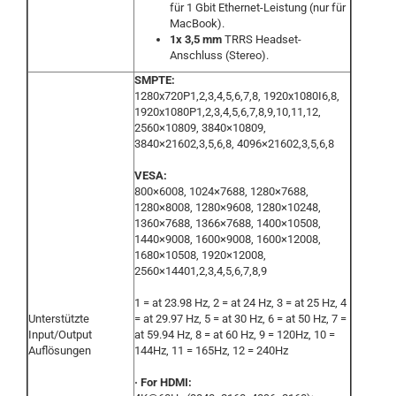
für 1 Gbit Ethernet-Leistung (nur für
MacBook).
1x 3,5 mm
TRRS Headset-
Anschluss (Stereo).
SMPTE:
1280x720P1,2,3,4,5,6,7,8, 1920x1080I6,8,
1920x1080P1,2,3,4,5,6,7,8,9,10,11,12,
2560×10809, 3840×10809,
3840×21602,3,5,6,8, 4096×21602,3,5,6,8
VESA:
800×6008, 1024×7688, 1280×7688,
1280×8008, 1280×9608, 1280×10248,
1360×7688, 1366×7688, 1400×10508,
1440×9008, 1600×9008, 1600×12008,
1680×10508, 1920×12008,
2560×14401,2,3,4,5,6,7,8,9
1 = at 23.98 Hz, 2 = at 24 Hz, 3 = at 25 Hz, 4
Unterstützte
= at 29.97 Hz, 5 = at 30 Hz, 6 = at 50 Hz, 7 =
Input/Output
at 59.94 Hz, 8 = at 60 Hz, 9 = 120Hz, 10 =
Auflösungen
144Hz, 11 = 165Hz, 12 = 240Hz
· For HDMI: