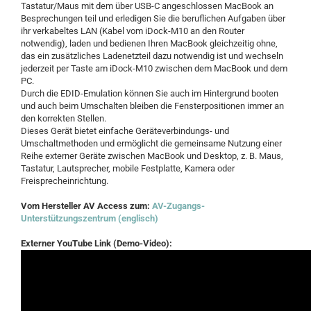
Tastatur/Maus mit dem über USB-C angeschlossen MacBook an
Besprechungen teil und erledigen Sie die beruflichen Aufgaben über
ihr verkabeltes LAN (Kabel vom iDock-M10 an den Router
notwendig), laden und bedienen Ihren MacBook gleichzeitig ohne,
das ein zusätzliches Ladenetzteil dazu notwendig ist und wechseln
jederzeit per Taste am iDock-M10 zwischen dem MacBook und dem
PC.
Durch die EDID-Emulation können Sie auch im Hintergrund booten
und auch beim Umschalten bleiben die Fensterpositionen immer an
den korrekten Stellen.
Dieses Gerät bietet einfache Geräteverbindungs- und
Umschaltmethoden und ermöglicht die gemeinsame Nutzung einer
Reihe externer Geräte zwischen MacBook und Desktop, z. B. Maus,
Tastatur, Lautsprecher, mobile Festplatte, Kamera oder
Freisprecheinrichtung.
Vom Hersteller AV Access zum:
AV-Zugangs-
Unterstützungszentrum (englisch)
Externer YouTube Link (Demo-Video):