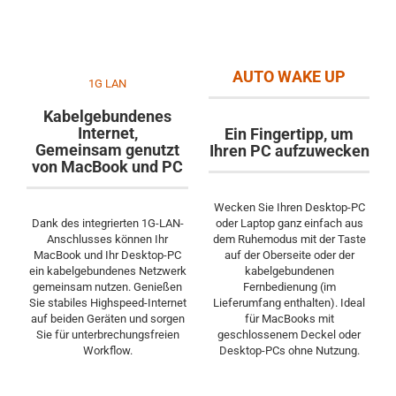
AUTO WAKE UP
1G LAN
Kabelgebundenes
Internet,
Ein Fingertipp, um
Gemeinsam genutzt
Ihren PC aufzuwecken
von MacBook und PC
Wecken Sie Ihren Desktop-PC
Dank des integrierten 1G-LAN-
oder Laptop ganz einfach aus
Anschlusses können Ihr
dem Ruhemodus mit der Taste
MacBook und Ihr Desktop-PC
auf der Oberseite oder der
ein kabelgebundenes Netzwerk
kabelgebundenen
gemeinsam nutzen. Genießen
Fernbedienung (im
Sie stabiles Highspeed-Internet
Lieferumfang enthalten). Ideal
auf beiden Geräten und sorgen
für MacBooks mit
Sie für unterbrechungsfreien
geschlossenem Deckel oder
Workflow.
Desktop-PCs ohne Nutzung.