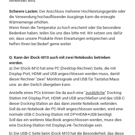
verwendet wird.
Schwere Lasten:
Der Anschluss mehrerer Hochleistungsgeräte oder
die Verwendung hochauflösender Ausgänge kann die erzeugte
Wärmemenge erhöhen.
Wenn Ihnen die Temperatur zu hoch erscheint oder Sie besondere
Bedenken haben, teilen Sie uns dies bitte mit. Wir setzen uns dafür
ein, dass unsere Produkte Ihren Erwartungen entsprechen und
helfen Ihnen bei Bedarf gerne weiter.
Q:
Kann der iDock-M10 auch mit zwei Notebooks betrieben
werden.
a) Der iDock-M10 hat eine PC (Desktop-Rechner) Seite, die mit
Display-Port, HDMI und USB angeschlossen werden muss, damit
dieser Rechner "zwei" Monitorsignale und USB für Tastatur/Maus
usw. an den Switch übergeben kann.
Anstelle eines PCs können Sie da auch eine "
zusätzliche
" Docking-
Station mit Display-Port, HDMI und USB anschließen und das USB-C
dieser Docking-Station an das dann zweite Notebook verbinden.
Soll da ein Notebook der PC-Welt angeschlossen werden, wird eine
normale USB-C Docking-Station mit DP+HDMI+USB benötigt.
Soll das ein weiteres MacBook angeschlossen werden, muss dies
eine Docking-Station mit DisplayLink-Technologie sein.
b) Die USB-C Seite beim iDock-M10 hat die Besonderheit, das diese