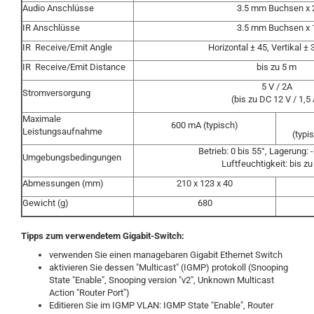
Audio Anschlüsse
3.5 mm Buchsen x 
IR Anschlüsse
3.5 mm Buchsen x 
IR Receive/Emit Angle
Horizontal ± 45, Vertikal ± 
IR Receive/Emit Distance
bis zu 5 m
5 V / 2A
Stromversorgung
(bis zu DC 12 V / 1,5
Maximale
600 mA (typisch)
Leistungsaufnahme
(typi
Betrieb: 0 bis 55°, Lagerung: -
Umgebungsbedingungen
Luftfeuchtigkeit: bis z
Abmessungen (mm)
210 x 123 x 40
Gewicht (g)
680
Tipps zum verwendetem Gigabit-Switch:
verwenden Sie einen managebaren Gigabit Ethernet Switch
aktivieren Sie dessen "Multicast" (IGMP) protokoll (Snooping
State "Enable", Snooping version "v2", Unknown Multicast
Action "Router Port")
Editieren Sie im IGMP VLAN: IGMP State "Enable", Router