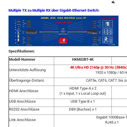
Multiple TX zu Multiple RX über Gigabit-Ethernet-Switch:
Spezifikationen:
Modell-Nummer
HKM02BT-4K
4K Ultra HD 2160p @ 30 Hz (3840x
Unterstützte Auflösung
1920 x 1080p / 60 H
Übertragungs-Distanz
CAT5e, CAT6, CAT7: bis 
HDMI Type-A x 2
HDMI Anschlüsse
(1 x input, 1 x Local Loop out)
USB Anschlüsse
USB Type-B x 1
RS232 Anschlüsse
DB9 (Buchse) x 1
Gigabit 1000Base-
Link Anschlüsse
RJ45 x 1