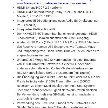
vom Transmitter zu mehreren Receivern zu senden.
HDMI 1.4 und HDCP 2.2 konform.
HDMI Audio Unterstützung:
Dolby TrueHD®, and DTS-HD
Master™
, LPCM 7.1 / 192Khz.
Integriertes Bi-Directional analoges Audio (Bi-Direktional nur
im 1:1 Modus).
Integriertes Bi-Directional IR.
Der HKM02BT-4K Transmitter hat einen eingebauten HDMI
"Loop output" (= lokalen zusätzlichen HDMI-Ausgang).
An den 4 USB Ports (2 Port USB 1.1 & 2 Ports USB 2.0 hinten)
des Receivers können USB Endgeräte, wie Tastatur/Maus
und Peripheriegeräte, Flash Disks, Drucker, TouchScreen etc.
angeschlossen werden.
Unterstützt 2-Wege RS232 Kommandos mit einer Baudrate
von 115200 (Kontroll-Software auf einem PC oder einer
anderen automatisierten Kontroll-System Hardware) um
RS232-kontrolliebare Geräte anzusteuern (Full Duplex).
Die Übertragung kann direkt "Point to Point" oder mit bis in der
Praxis beliebig vielen (1000) Transmittern und (60000)
Receivern zu einem Multi-Display oder Multi-User System
über einen managebaren Gigabit Netzwerk Switch erfolgen.
Bei Verwendung mehrerer GB-Switches sind mindestens
2GB-Uplink notwendig.
Verwendung des IGMP und Jumbo-Frame Protokolls eines
Gigabit Switches, um die HD Signale zu verteilen und zu