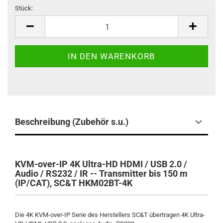
Stück:
Stück
Beschreibung (Zubehör s.u.)
KVM-over-IP
4K
Ultra-HD HDMI / USB 2.0 /
Audio / RS232 / IR --
Transmitter
bis 150 m
(IP/CAT), SC&T HKM02BT-4K
Die 4K KVM-over-IP Serie des Herstellers SC&T übertragen 4K Ultra-