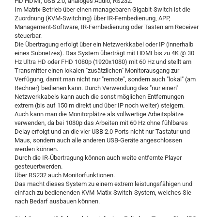
HD HDMI, USB 2.0, analoges Audio, RS232.
Im Matrix-Betrieb über einen managebaren Gigabit-Switch ist die
Zuordnung (KVM-Switching) über IR-Fernbedienung, APP,
Management-Software, IR-Fernbedienung oder Tasten am Receiver
steuerbar.
Die Übertragung erfolgt über ein Netzwerkkabel oder IP (innerhalb
eines Subnetzes). Das System überträgt mit HDMI bis zu 4K @ 30
Hz Ultra HD oder FHD 1080p (1920x1080) mit 60 Hz und stellt am
Transmitter einen lokalen "zusätzlichen" Monitorausgang zur
Verfügung, damit man nicht nur "remote", sondern auch "lokal" (am
Rechner) bedienen kann. Durch Verwendung des "nur einen"
Netzwerkkabels kann auch die sonst möglichen Entfernungen
extrem (bis auf 150 m direkt und über IP noch weiter) steigern.
Auch kann man die Monitorplätze als vollwertige Arbeitsplätze
verwenden, da bei 1080p das Arbeiten mit 60 Hz ohne fühlbares
Delay erfolgt und an die vier USB 2.0 Ports nicht nur Tastatur und
Maus, sondern auch alle anderen USB-Geräte angeschlossen
werden können.
Durch die IR-Übertragung können auch weite entfernte Player
gesteuertwerden.
Über RS232 auch Monitorfunktionen.
Das macht dieses System zu einem extrem leistungsfähigen und
einfach zu bedienenden KVM-Matix-Switch-System, welches Sie
nach Bedarf ausbauen können.