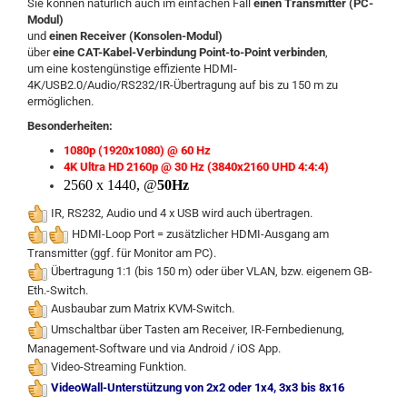
Sie können natürlich auch im einfachen Fall
einen Transmitter (PC-
Modul)
und
einen Receiver (Konsolen-Modul)
über
eine CAT-Kabel-Verbindung Point-to-Point verbinden
,
um eine kostengünstige effiziente HDMI-
4K/USB2.0/Audio/RS232/IR-Übertragung auf bis zu 150 m zu
ermöglichen.
Besonderheiten:
1080p (1920x1080) @ 60 Hz
4K Ultra HD 2160p @ 30 Hz (3840x2160 UHD 4:4:4)
2560 x 1440, @
50Hz
IR, RS232, Audio und 4 x USB wird auch übertragen.
HDMI-Loop Port = zusätzlicher HDMI-Ausgang am
Transmitter (ggf. für Monitor am PC).
Übertragung 1:1 (bis 150 m) oder über VLAN, bzw. eigenem GB-
Eth.-Switch.
Ausbaubar zum Matrix KVM-Switch.
Umschaltbar über Tasten am Receiver, IR-Fernbedienung,
Management-Software
und via Android / iOS App
.
Video-Streaming Funktion.
VideoWall-Unterstützung von 2x2 oder 1x4, 3x3 bis 8x16