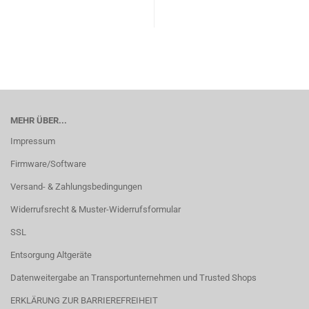
MEHR ÜBER...
Impressum
Firmware/Software
Versand- & Zahlungsbedingungen
Widerrufsrecht & Muster-Widerrufsformular
SSL
Entsorgung Altgeräte
Datenweitergabe an Transportunternehmen und Trusted Shops
ERKLÄRUNG ZUR BARRIEREFREIHEIT