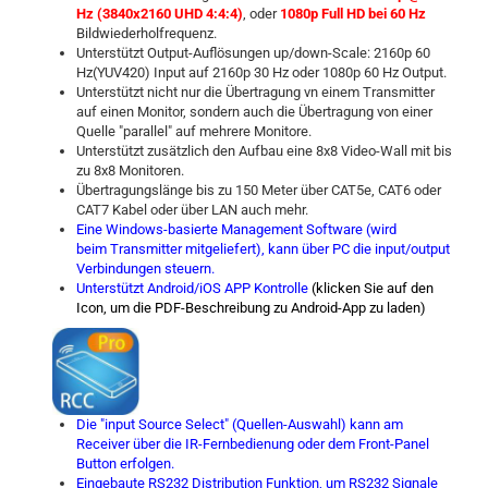
Hz (3840x2160 UHD 4:4:4)
, oder
1080p Full HD bei 60 Hz
Bildwiederholfrequenz.
Unterstützt Output-Auflösungen up/down-Scale: 2160p 60
Hz(YUV420) Input auf 2160p 30 Hz oder 1080p 60 Hz Output.
Unterstützt nicht nur die Übertragung vn einem Transmitter
auf einen Monitor, sondern auch die Übertragung von einer
Quelle "parallel" auf mehrere Monitore.
Unterstützt zusätzlich den Aufbau eine 8x8 Video-Wall mit bis
zu 8x8 Monitoren.
Übertragungslänge bis zu 150 Meter über CAT5e, CAT6 oder
CAT7 Kabel oder über LAN auch mehr.
Eine Windows-basierte Management Software (wird
beim Transmitter mitgeliefert), kann über PC die input/output
Verbindungen steuern.
Unterstützt Android/iOS APP Kontrolle
(klicken Sie auf den
Icon, um die PDF-Beschreibung zu Android-App zu laden)
Die "input Source Select" (Quellen-Auswahl) kann am
Receiver über die IR-Fernbedienung oder dem Front-Panel
Button erfolgen.
Eingebaute RS232 Distribution Funktion, um RS232 Signale