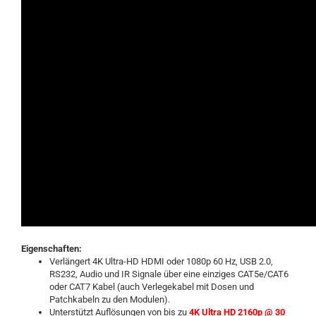
Eigenschaften:
Verlängert 4K Ultra-HD HDMI oder 1080p 60 Hz, USB 2.0,
RS232, Audio und IR Signale über eine einziges CAT5e/CAT6
oder CAT7 Kabel (auch Verlegekabel mit Dosen und
Patchkabeln zu den Modulen).
Unterstützt Auflösungen von bis zu
4K Ultra HD 2160p @ 30