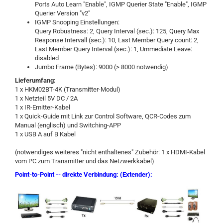
Ports Auto Learn "Enable", IGMP Querier State "Enable", IGMP
Querier Version "v2"
IGMP Snooping Einstellungen:
Query Robustness: 2, Query Interval (sec.): 125, Query Max
Response Intervall (sec.): 10, Last Member Query count: 2,
Last Member Query Interval (sec.): 1, Ummediate Leave:
disabled
Jumbo Frame (Bytes): 9000 (> 8000 notwendig)
Lieferumfang:
1 x HKM02BT-4K (Transmitter-Modul)
1 x Netzteil 5V DC / 2A
1 x IR-Emitter-Kabel
1 x Quick-Guide mit Link zur Control Software, QCR-Codes zum
Manual (englisch) und Switching-APP
1 x USB A auf B Kabel
(notwendiges weiteres "nicht enthaltenes" Zubehör: 1 x HDMI-Kabel
vom PC zum Transmitter und das Netzwerkkabel)
Point-to-Point -- direkte Verbindung: (Extender):