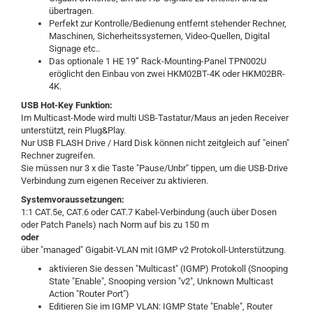
übertragen.
Perfekt zur Kontrolle/Bedienung entfernt stehender Rechner,
Maschinen, Sicherheitssystemen, Video-Quellen, Digital
Signage etc..
Das optionale 1 HE 19” Rack-Mounting-Panel TPN002U
eröglicht den Einbau von zwei HKM02BT-4K oder HKM02BR-
4K.
USB Hot-Key Funktion:
Im Multicast-Mode wird multi USB-Tastatur/Maus an jeden Receiver
unterstützt, rein Plug&Play.
Nur USB FLASH Drive / Hard Disk können nicht zeitgleich auf "einen"
Rechner zugreifen.
Sie müssen nur 3 x die Taste "Pause/Unbr" tippen, um die USB-Drive
Verbindung zum eigenen Receiver zu aktivieren.
Systemvoraussetzungen:
1:1 CAT.5e, CAT.6 oder CAT.7 Kabel-Verbindung (auch über Dosen
oder
Patch Panels
) nach Norm auf bis zu 150 m
oder
über "managed" Gigabit-VLAN mit IGMP v2 Protokoll-Unterstützung.
aktivieren Sie dessen "Multicast" (IGMP) Protokoll (Snooping
State "Enable", Snooping version "v2", Unknown Multicast
Action "Router Port")
Editieren Sie im IGMP VLAN: IGMP State "Enable", Router