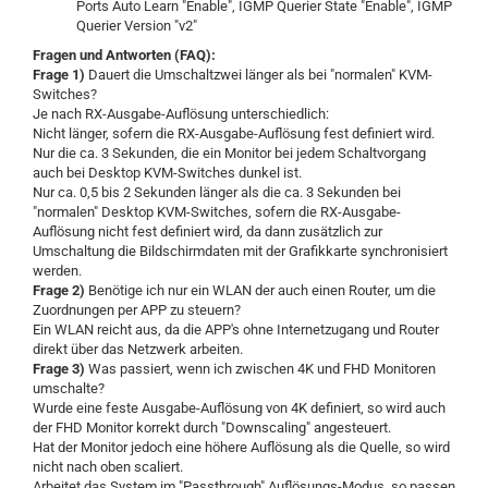
Ports Auto Learn "Enable", IGMP Querier State "Enable", IGMP
Querier Version "v2"
Fragen und Antworten (FAQ):
Frage 1)
Dauert die Umschaltzwei länger als bei "normalen" KVM-
Switches?
Je nach RX-Ausgabe-Auflösung unterschiedlich:
Nicht länger, sofern die RX-Ausgabe-Auflösung fest definiert wird.
Nur die ca. 3 Sekunden, die ein Monitor bei jedem Schaltvorgang
auch bei Desktop KVM-Switches dunkel ist.
Nur ca. 0,5 bis 2 Sekunden länger als die ca. 3 Sekunden bei
"normalen" Desktop KVM-Switches, sofern die RX-Ausgabe-
Auflösung nicht fest definiert wird, da dann zusätzlich zur
Umschaltung die Bildschirmdaten mit der Grafikkarte synchronisiert
werden.
Frage 2)
Benötige ich nur ein WLAN der auch einen Router, um die
Zuordnungen per APP zu steuern?
Ein WLAN reicht aus, da die APP's ohne Internetzugang und Router
direkt über das Netzwerk arbeiten.
Frage 3)
Was passiert, wenn ich zwischen 4K und FHD Monitoren
umschalte?
Wurde eine feste Ausgabe-Auflösung von 4K definiert, so wird auch
der FHD Monitor korrekt durch "Downscaling" angesteuert.
Hat der Monitor jedoch eine höhere Auflösung als die Quelle, so wird
nicht nach oben scaliert.
Arbeitet das System im "Passthrough" Auflösungs-Modus, so passen