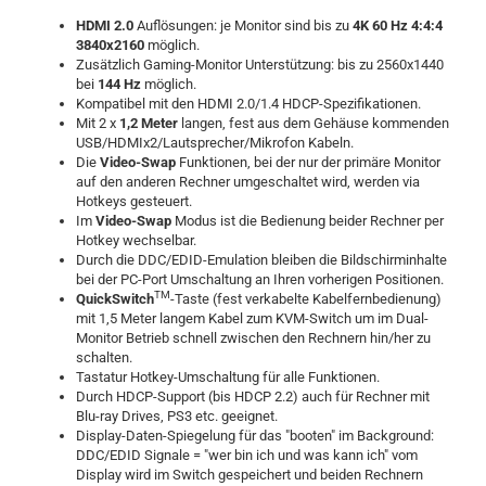
HDMI 2.0
Auflösungen: je Monitor sind bis zu
4K 60 Hz 4:4:4
3840x2160
möglich.
Zusätzlich Gaming-Monitor Unterstützung: bis zu 2560x1440
bei
144 Hz
möglich.
Kompatibel mit den HDMI 2.0/1.4 HDCP-Spezifikationen.
Mit 2 x
1,2 Meter
langen, fest aus dem Gehäuse kommenden
USB/HDMIx2/Lautsprecher/Mikrofon Kabeln.
Die
Video-Swap
Funktionen, bei der nur der primäre Monitor
auf den anderen Rechner umgeschaltet wird, werden via
Hotkeys gesteuert.
Im
Video-Swap
Modus ist die Bedienung beider Rechner per
Hotkey wechselbar.
Durch die DDC/EDID-Emulation bleiben die Bildschirminhalte
bei der PC-Port Umschaltung an Ihren vorherigen Positionen.
TM
QuickSwitch
-Taste (fest verkabelte Kabelfernbedienung)
mit 1,5 Meter langem Kabel zum KVM-Switch um im Dual-
Monitor Betrieb schnell zwischen den Rechnern hin/her zu
schalten.
Tastatur Hotkey-Umschaltung für alle Funktionen.
Durch HDCP-Support (bis HDCP 2.2) auch für Rechner mit
Blu-ray Drives, PS3 etc. geeignet.
Display-Daten-Spiegelung für das "booten" im Background:
DDC/EDID Signale = "wer bin ich und was kann ich" vom
Display wird im Switch gespeichert und beiden Rechnern