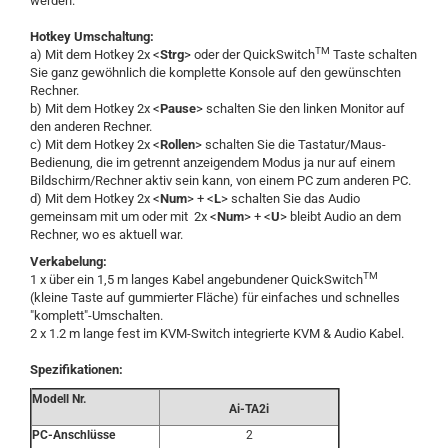
werden.
Hotkey Umschaltung:
TM
a) Mit dem Hotkey 2x <
Strg
> oder der QuickSwitch
Taste schalten
Sie ganz gewöhnlich die komplette Konsole auf den gewünschten
Rechner.
b) Mit dem Hotkey 2x <
Pause
> schalten Sie den linken Monitor auf
den anderen Rechner.
c) Mit dem Hotkey 2x <
Rollen
> schalten Sie die Tastatur/Maus-
Bedienung, die im getrennt anzeigendem Modus ja nur auf einem
Bildschirm/Rechner aktiv sein kann, von einem PC zum anderen PC.
d) Mit dem Hotkey 2x <
Num
> + <
L
> schalten Sie das Audio
gemeinsam mit um oder mit 2x <
Num
> + <
U
> bleibt Audio an dem
Rechner, wo es aktuell war.
Verkabelung:
TM
1 x über ein 1,5 m langes Kabel angebundener QuickSwitch
(kleine Taste auf gummierter Fläche) für einfaches und schnelles
"komplett"-Umschalten.
2 x 1.2 m lange fest im KVM-Switch integrierte KVM & Audio Kabel.
Spezifikationen:
Modell Nr.
Ai-TA2i
PC-Anschlüsse
2