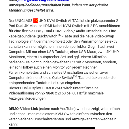
anzeigen/bedienen/umschalten kann, indem nur der primäre
Monitor umgeschaltet wird.
Der UNICLASS
4K
UHD KVM-Switch Ai-TA2i ist ein platzsparender 2-
Port
Dual
4K Monitor HDMI Kabel KVM-Switch mit 2 PC-Anschlüssen
für eine flexible USB / Dual-HDMI Video / Audio Umschaltung. Eine
TM
kabelgebundene QuickSwitch
-Taste und die neue Video-Swap
Technologie, mit der man komplett oder den Primärmonitor selektiv
schalten kann, ermöglichen Ihnen den perfekten Zugriff auf zwei
Computer. Mit nur einer USB-Tastatur, einer USB-Maus, zwei 4K UHD-
Monitoren, einem Lautsprecher-Set und ggf. einem Mikrofon
bedienen Sie nicht nur den gewählten PC mit 2 Monitoren, sondern,
je nach Hotkey auch einen Monitor von jedem Rechner.
Für ein komplettes und schnelles Umschalten zwischen zwei
TM
Computern können Sie die QuickSwitch
-Taste drücken oder die
entsprechenden Tastatur-Hotkeys eingeben.
Dieser Dual-Display HDMI KVM-Switch unterstützt eine
Videoauflösung von 2x 3840 x 2160 bei 60 Hz für maximale
Anzeigeanforderungen.
DEMO-Video-Link
(extern nach YouTube) welches zeigt, wie einfach
und schnell man mit diesem KVM-Switch einfach zwischen den
verschiedenen Umschaltvarianten und Anzeigevarianten wechseln
kann: