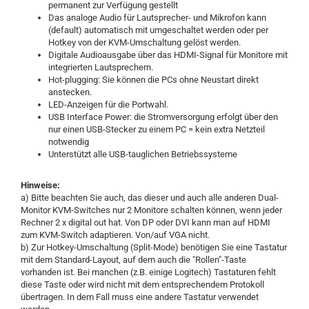
permanent zur Verfügung gestellt
Das analoge Audio für Lautsprecher- und Mikrofon kann
(default) automatisch mit umgeschaltet werden oder per
Hotkey von der KVM-Umschaltung gelöst werden.
Digitale Audioausgabe über das HDMI-Signal für Monitore mit
integrierten Lautsprechern.
Hot-plugging: Sie können die PCs ohne Neustart direkt
anstecken.
LED-Anzeigen für die Portwahl.
USB Interface Power: die Stromversorgung erfolgt über den
nur einen USB-Stecker zu einem PC = kein extra Netzteil
notwendig
Unterstützt alle USB-tauglichen Betriebssysteme
Hinweise:
a) Bitte beachten Sie auch, das dieser und auch alle anderen Dual-
Monitor KVM-Switches nur 2 Monitore schalten können, wenn jeder
Rechner 2 x digital out hat. Von DP oder DVI kann man auf HDMI
zum KVM-Switch adaptieren. Von/auf VGA nicht.
b) Zur Hotkey-Umschaltung (Split-Mode) benötigen Sie eine Tastatur
mit dem Standard-Layout, auf dem auch die "Rollen"-Taste
vorhanden ist. Bei manchen (z.B. einige Logitech) Tastaturen fehlt
diese Taste oder wird nicht mit dem entsprechendem Protokoll
übertragen. In dem Fall muss eine andere Tastatur verwendet