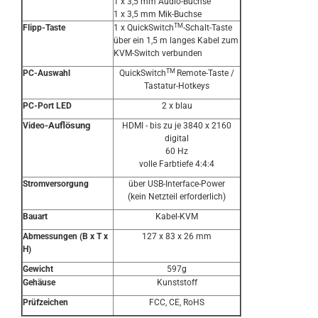
1 x 3,5 mm Audio-Buchse
1 x 3,5 mm Mik-Buchse
TM
Flipp-Taste
1 x QuickSwitch
-Schalt-Taste
über ein 1,5 m langes Kabel zum
KVM-Switch verbunden
TM
PC-Auswahl
QuickSwitch
Remote-Taste /
Tastatur-Hotkeys
PC-Port LED
2 x blau
-Auflösung
Video
HDMI
- bis zu je 3840 x 2160
digital
60 Hz
volle Farbtiefe 4:4:4
Stromversorgung
über USB-Interface-Power
(kein Netzteil erforderlich)
Bauart
Kabel-KVM
Abmessungen (B x T x
127 x 83 x 26 mm
H)
Gewicht
597g
Gehäuse
Kunststoff
Prüfzeichen
FCC, CE, RoHS