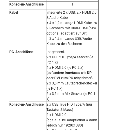
Konsolen-Anschlüsse
1
Kabel
Integrierte 2 x USB; 2 x HDMI 2.0
& Audio Kabel
= 4 x 1,2 m lange HDMI-Kabel zu
2 Rechnern mit Dual-HDMI (bzw.
optional adaptiert auf DP)
= 2 x 1,2 m Lange USB/Audio
Kabel zu den Rechnern
Insgesamt:
PC-Anschlüsse
2 x USB 2.0 Type/A Stecker (je
PC 1 x)
4 x HDMI 2.0 (je PC 2 x)
(
auf andere Interfaces wie DP
oder DVI zum PC adaptierbar
)
2 x 3,5 mm Lautsprecher-Stecker
(je PC 1 x)
2 x 3,5 mm Mik-Stecker (je PC 1
x)
Konsolen-Anschlüsse
2 x USB True HID Type/A (nur
Tastatur & Maus)
2 x HDMI 2.0
(ggf. auf DVI adaptierbar = dann
jedoch nur 1920x1080)