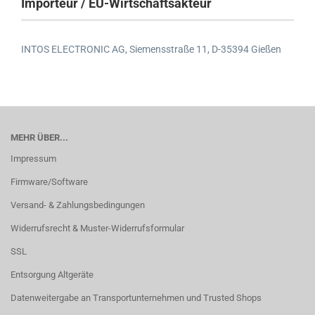
Importeur / EU-Wirtschaftsakteur
INTOS ELECTRONIC AG,
Siemensstraße 11,
D-35394 Gießen
MEHR ÜBER...
Impressum
Firmware/Software
Versand- & Zahlungsbedingungen
Widerrufsrecht & Muster-Widerrufsformular
SSL
Entsorgung Altgeräte
Datenweitergabe an Transportunternehmen und Trusted Shops