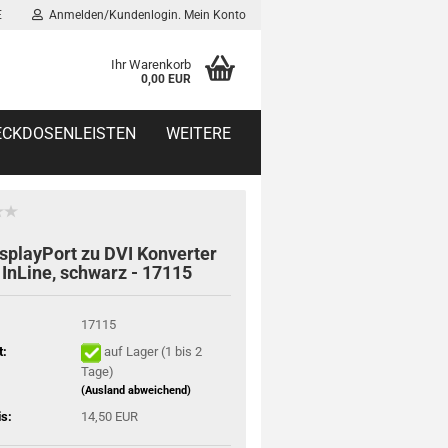
E
Anmelden/Kundenlogin. Mein Konto
Ihr Warenkorb
0,00 EUR
TECKDOSENLEISTEN
WEITERE
splayPort zu DVI Konverter
 InLine, schwarz - 17115
17115
t:
auf Lager (1 bis 2
Tage)
(Ausland abweichend)
is:
14,50 EUR