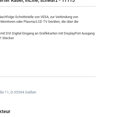
rter Kabel, InLine, schwarz - 17115
I Nachfolge-Schnittstelle von VESA, zur Verbindung von
-Monitoren oder Plasma/LCD TV Geräten, die über die
it DVI Digital Eingang an Grafikkarten mit DisplayPort Ausgang
1 Stecker
ße 11,
D-35394 Gießen
kteur