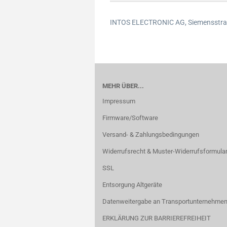
INTOS ELECTRONIC AG,
Siemensstra
MEHR ÜBER...
Impressum
Firmware/Software
Versand- & Zahlungsbedingungen
Widerrufsrecht & Muster-Widerrufsformula
SSL
Entsorgung Altgeräte
Datenweitergabe an Transportunternehmen
ERKLÄRUNG ZUR BARRIEREFREIHEIT