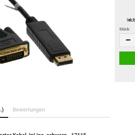
(ab 5
Stück:
Stück
.)
Bewertungen