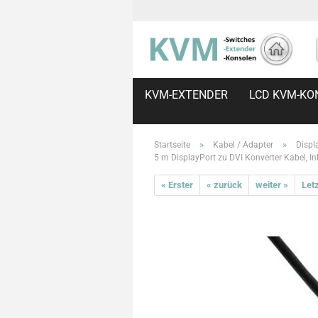
KVM-EXTENDER
LCD KVM-KO
»
»
Startseite
Kabel / Adapter
Displ
5 m DisplayPort zu DVI Konverter Kabel, In
« Erster
« zurück
weiter »
Letz