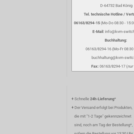
D-64732 Bad König
Tel. technische Hotline / Vert
06163/8294-15
(Mo-Do 08:30 - 15:00
E-Mail
: info@kvm-switc
Buchhaltung:
06163/8294-16 (Mo-Fr 08:30 
buchhaltung@kvm-switc
Fax:
06163/8294-17 (
nur
+
Schnelle
24h-Lieferung
*
+
Der Versand erfolgt bei Produkten,
die mit "1-2 Tage" gekennzeichnet
sind, noch am Tag der Bestellung*,
sofern die Bestellung vor 13:30 Uhr