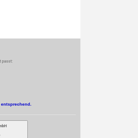
t passt:
. entsprechend.
GmbH
6