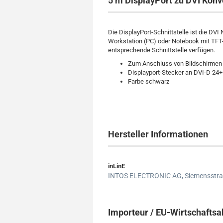
5 m DisplayPort zu DVI Konve
Die DisplayPort-Schnittstelle ist die DV
Workstation (PC) oder Notebook mit TFT
entsprechende Schnittstelle verfügen.
Zum Anschluss von Bildschirmen m
Displayport-Stecker an DVI-D 24+
Farbe schwarz
Hersteller Informationen
inLinE
INTOS ELECTRONIC AG,
Siemensstra
Importeur / EU-Wirtschaftsa