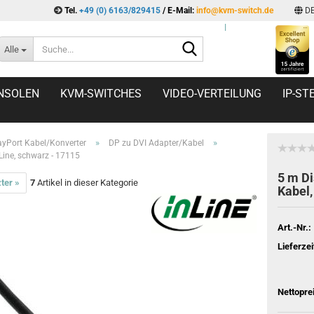
Tel.
+49 (0) 6163/829415
/ E-Mail:
info@kvm-switch.de
D
l
Suche...
Alle
NSOLEN
KVM-SWITCHES
VIDEO-VERTEILUNG
IP-S
»
»
ayPort Kabel/Konverter
DP zu DVI Adapter/Kabel
Line, schwarz - 17115
5 m Di
ter »
7
Artikel in dieser Kategorie
Kabel,
Art.-Nr.:
Lieferzei
Nettopre