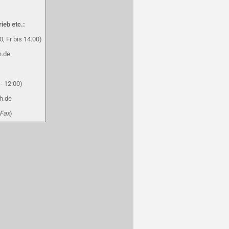
rieb etc.:
, Fr bis 14:00)
h.de
- 12:00)
h.de
 Fax
)