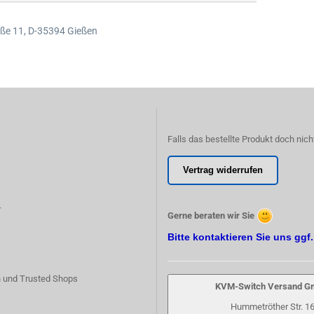
ße 11,
D-35394 Gießen
Falls das bestellte Produkt doch nich
Vertrag widerrufen
r
Gerne beraten wir Sie
Bitte kontaktieren Sie uns ggf
 und Trusted Shops
KVM-Switch Versand 
Hummetröther Str. 1