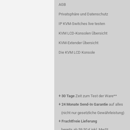
AGB
Privatsphäre und Datenschutz
IP KVM-Switches live testen
KVM LCD-Konsolen Übersicht
KVM-Extender Übersicht
Die KVM LCD Konsole
+
30 Tage
Zeit zum Test der Ware**
+
24 Monate Send-In Garantie
auf alles
(nicht nur gesetzliche Gewährleistung)
+
Frachtfreie Lieferung
bereits ab 59,50 € inkl. MwSt.