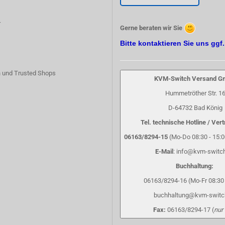
r
Gerne beraten wir Sie
Bitte kontaktieren Sie uns ggf
 und Trusted Shops
KVM-Switch Versand 
Hummetröther Str. 1
D-64732 Bad König
Tel. technische Hotline / Vert
06163/8294-15
(Mo-Do 08:30 - 15:00
E-Mail
: info@kvm-switc
Buchhaltung:
06163/8294-16 (Mo-Fr 08:30 
buchhaltung@kvm-switc
Fax:
06163/8294-17 (
nur