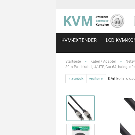
KVM-EXTENDER
LCD KVM-KO
»
»
Startseite
Kabel / Adapter
Netzw
30m Patchkabel, U/UTP, Cat.6A, halogenfr
« zurück
weiter »
3
Artikel in dies