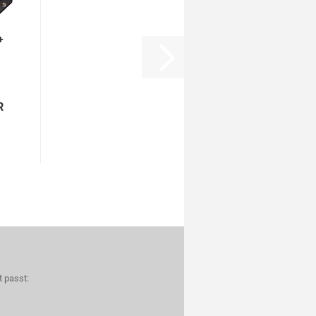
+
R
t passt: