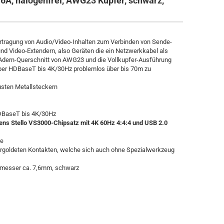
6A, halogenfrei, AWG23 Kupfer, schwarz,
ertragung von Audio/Video-Inhalten zum Verbinden von Sende-
nd Video-Extendern, also Geräten die ein Netzwerkkabel als
Adern-Querschnitt von AWG23 und die Vollkupfer-Ausführung
per HDBaseT bis 4K/30Hz problemlos über bis 70m zu
usten Metallsteckern
DBaseT bis 4K/30Hz
ens Stello VS3000-Chipsatz
mit 4K 60Hz 4:4:4 und USB 2.0
re
ergoldeten Kontakten, welche sich auch ohne Spezialwerkzeug
hmesser ca. 7,6mm, schwarz