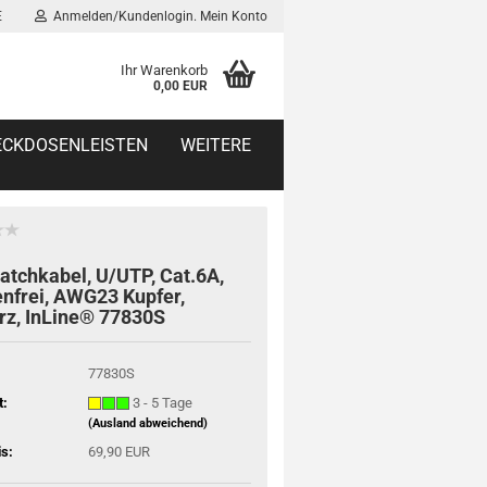
E
Anmelden/Kundenlogin. Mein Konto
Ihr Warenkorb
0,00 EUR
TECKDOSENLEISTEN
WEITERE
tchkabel, U/UTP, Cat.6A,
nfrei, AWG23 Kupfer,
rz, InLine® 77830S
77830S
t:
3 - 5 Tage
(Ausland abweichend)
is:
69,90 EUR