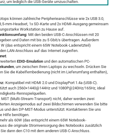
urz, um lediglich die USB-Geräte umzuschalten.
ptops können zahlreiche Peripherieanschlüsse wie 2x USB 3.0,
 1x 3,5-mm-Headset, 1x SD-Karte und 2x HDMI-Ausgang gemeinsam
stungsstarke Workstation zu Hause auf.
unktionsumfang:
Mit den beiden USB-C-Anschlüssen mit 20
ngeben und Daten mit bis zu 5 Gbit/s übertragen. Außerdem
0 W (das entspricht einem 65W Notebook-Ladenetzteil)
 den LAN-Anschluss auf das Internet zugreifen.
net.
rweiterten
EDID-Emulation
und den automatischen PC-
Sekunden
, um zwischen Ihren Laptops zu wechseln. Drücken Sie
n Sie die Kabelfernbedienung (nicht im Lieferumfang enthalten),
nz:
Kompatibel mit HDMI 2.0 und DisplayPort 1.4a (USB-C).
erstützt auch 2560×1440@144Hz und 1080P@240Hz/165Hz, ideal
digkeits-Rennspielquellen.
t MST (Multi-Stream-Transport) nicht, daher werden zwei
eiterten Anzeigemodus auf zwei Bildschirmen verwenden Sie bitte
us und den DP-MST-Modus unterstützt. Kontaktieren Sie uns
 Hilfe benötigen.
 mehr als 60W
(das entspricht einem 65W Notebook-
ss die originale Stromversorgung des Notebooks zusätzlich
 Sie dann den C10 mit dem anderen USB-C-Anschluss.