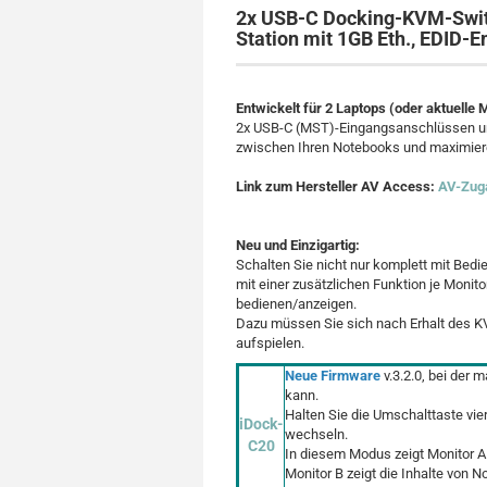
2x USB-C Docking-KVM-Switc
Station mit 1GB Eth., EDID-
Entwickelt für 2 Laptops (oder aktuelle 
2x USB-C (MST)-Eingangsanschlüssen u
zwischen Ihren Notebooks und maximieren
Link zum Hersteller AV Access:
AV-Zuga
Neu und Einzigartig:
Schalten Sie nicht nur komplett mit Bed
mit einer zusätzlichen Funktion je Monito
bedienen/anzeigen.
Dazu müssen Sie sich nach Erhalt des KV
aufspielen.
Neue Firmware
v.3.2.0, bei der 
kann.
Halten Sie die Umschalttaste vi
iDock-
wechseln.
C20
In diesem Modus zeigt Monitor A d
Monitor B zeigt die Inhalte von No