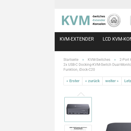
KVM-EXTENDER
LCD KVM-KO
»
»
Startseite
KVM-Switches
2-Port
2x USB-C Docking-KVM-Switch Dual-Monitor
Funktion, iDock-C20
« Erster
« zurück
weiter »
Letz