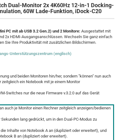
h Dual-Monitor 2x 4K60Hz 12-in-1 Docking-
Emulation, 60W Lade-Funktion, iDock-C20
Mini PC mit ab USB 3.2 Gen.2) und 2 Monitore:
Ausgestattet mit
nd 2x HDMI-Ausgangsanschlüssen. Wechseln Sie ganz einfach
 Sie Ihre Produktivität mit zusätzlichen Bildschirmen.
ngs-Unterstützungszentrum (englisch)
ienung und beiden Monitoren hin/her, sondern "können" nun auch
r zeitgleich ein Notebook mit je einem Monitor
M-Switches nur die neue Firmware v.3.2.0 auf das Gerät
man auch je Monitor einen Rechner zeitgleich anzeigen/bedienen
er Sekunden lang gedrückt, um in den Dual-PC-Modus zu
ie Inhalte von Notebook A an (dupliziert oder erweitert), und
tebook B an (dupliziert oder erweitert).