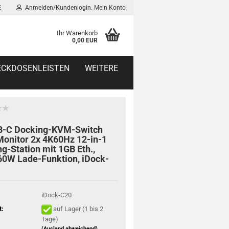
E
Anmelden/Kundenlogin. Mein Konto
Ihr Warenkorb
0,00 EUR
TECKDOSENLEISTEN
WEITERE
B-C Docking-KVM-Switch
onitor 2x 4K60Hz 12-in-1
g-Station mit 1GB Eth.,
60W Lade-Funktion, iDock-
iDock-C20
t:
auf Lager (1 bis 2
Tage)
(Ausland abweichend)