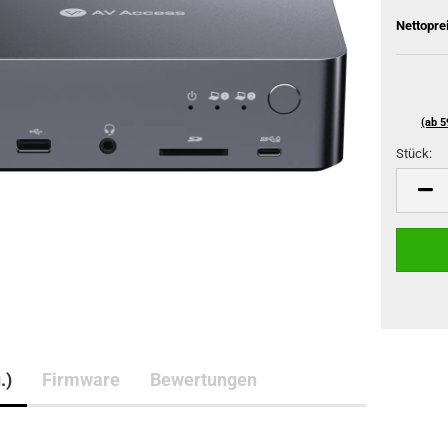
Nettopre
(ab 5
Stück:
Stück
.)
Firmware
Bewertungen