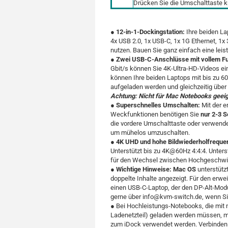
Drücken Sie die Umschalttaste k
●
12-in-1-Dockingstation:
Ihre beiden La
4x USB 2.0, 1x USB-C, 1x 1G Ethernet,
nutzen. Bauen Sie ganz einfach eine lei
●
Zwei USB-C-Anschlüsse mit vollem F
Gbit/s können Sie 4K-Ultra-HD-Videos ei
können Ihre beiden Laptops mit bis zu 6
aufgeladen werden und gleichzeitig über
Achtung: Nicht für Mac Notebooks geeig
●
Superschnelles Umschalten:
Mit der e
Weckfunktionen benötigen Sie
nur 2-3 
die vordere Umschalttaste oder verwende
um mühelos umzuschalten.
●
4K UHD und hohe Bildwiederholfreque
Unterstützt bis zu 4K@60Hz 4:4:4. Unt
für den Wechsel zwischen Hochgeschwin
●
Wichtige Hinweise: Mac OS
unterstütz
doppelte Inhalte angezeigt. Für den erw
einen USB-C-Laptop, der den DP-Alt-Mod
gerne über info@kvm-switch.de, wenn Sie
●
Bei Hochleistungs-Notebooks, die mit
Ladenetzteil)
geladen werden müssen, mu
zum iDock verwendet werden. Verbinden