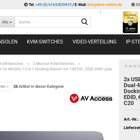
Tel.
+49 (0) 6163/829415
/ E-Mail:
info@kvm-switch.de
D
l
Suche...
Alle
NSOLEN
KVM-SWITCHES
VIDEO-VERTEILUNG
IP-S
»
»
 KVM-Switches
2-Monitor KVM-Switches
 2x 4K60Hz 12-in-1 Docking-Station mit 1GB Eth., EDID, 60W Lade-
2x US
Dual-M
ter »
26
Artikel in dieser Kategorie
Dockin
EDID, 
C20
Art.-Nr.:
Lieferzei