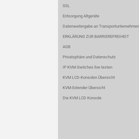
SSL
Entsorgung Altgeräte
Datenweitergabe an Transportunternehmen
ERKLÄRUNG ZUR BARRIEREFREIHEIT
AGB
Privatsphäre und Datenschutz
IP KVM-Switches live testen
KVM LCD-Konsolen Übersicht
KVM-Extender Übersicht
Die KVM LCD Konsole