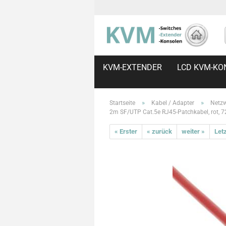
KVM-EXTENDER
LCD KVM-KO
»
»
Startseite
Kabel / Adapter
Netzw
2m SF/UTP Cat.5e RJ45-Patchkabel, rot, 
« Erster
« zurück
weiter »
Letz