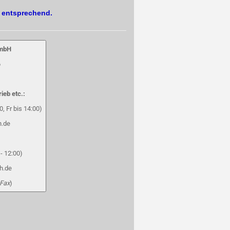
. entsprechend.
GmbH
6
rieb etc.:
, Fr bis 14:00)
h.de
- 12:00)
h.de
 Fax
)