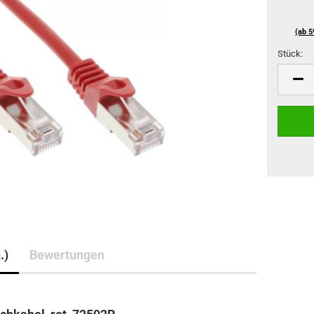
(ab 5
Stück:
Stück
.)
Bewertungen