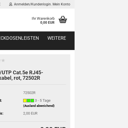
E
Anmelden/Kundenlogin. Mein Konto
Ihr Warenkorb
0,00 EUR
TECKDOSENLEISTEN
WEITERE
/UTP Cat.5e RJ45-
abel, rot, 72502R
72502R
t:
3 - 5 Tage
(Ausland abweichend)
is:
2,00 EUR