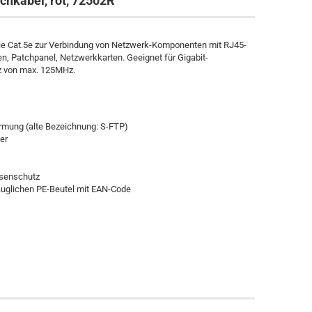
hkabel, rot, 72502R
ie Cat.5e zur Verbindung von Netzwerk-Komponenten mit RJ45-
n, Patchpanel, Netzwerkkarten. Geeignet für Gigabit-
z von max. 125MHz.
rmung (alte Bezeichnung: S-FTP)
er
asenschutz
auglichen PE-Beutel mit EAN-Code