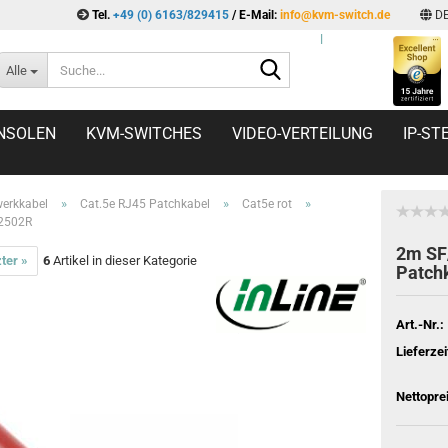
Tel.
+49 (0) 6163/829415
/ E-Mail:
info@kvm-switch.de
D
l
Suche...
Alle
NSOLEN
KVM-SWITCHES
VIDEO-VERTEILUNG
IP-S
»
»
»
erkkabel
Cat.5e RJ45 Patchkabel
Cat5e rot
72502R
2m SF
ter »
6
Artikel in dieser Kategorie
Patchk
Art.-Nr.:
Lieferzei
Nettopre