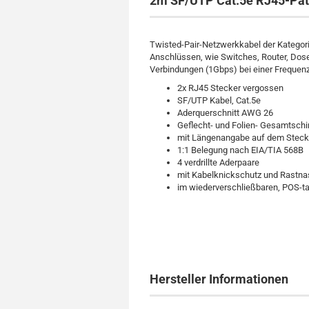
2m SF/UTP Cat.5e RJ45-Patc
Twisted-Pair-Netzwerkkabel der Kategor
Anschlüssen, wie Switches, Router, Dose
Verbindungen (1Gbps) bei einer Frequen
2x RJ45 Stecker vergossen
SF/UTP Kabel, Cat.5e
Aderquerschnitt AWG 26
Geflecht- und Folien- Gesamtschi
mit Längenangabe auf dem Steck
1:1 Belegung nach EIA/TIA 568B
4 verdrillte Aderpaare
mit Kabelknickschutz und Rastn
im wiederverschließbaren, POS-t
Hersteller Informationen