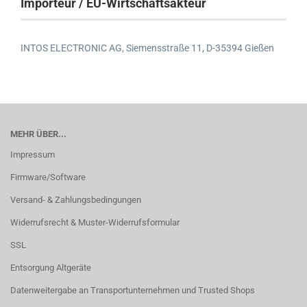
Importeur / EU-Wirtschaftsakteur
INTOS ELECTRONIC AG,
Siemensstraße 11,
D-35394 Gießen
MEHR ÜBER...
Impressum
Firmware/Software
Versand- & Zahlungsbedingungen
Widerrufsrecht & Muster-Widerrufsformular
SSL
Entsorgung Altgeräte
Datenweitergabe an Transportunternehmen und Trusted Shops