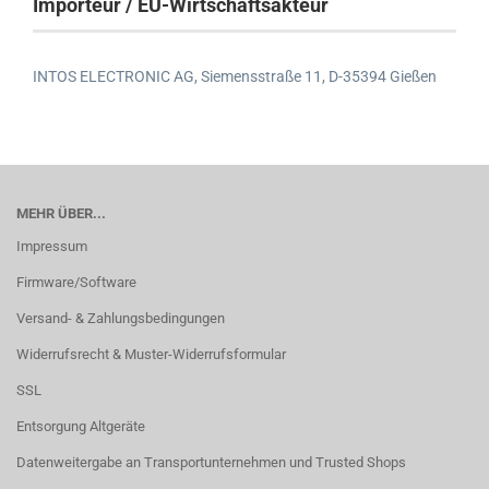
Importeur / EU-Wirtschaftsakteur
INTOS ELECTRONIC AG,
Siemensstraße 11,
D-35394 Gießen
MEHR ÜBER...
Impressum
Firmware/Software
Versand- & Zahlungsbedingungen
Widerrufsrecht & Muster-Widerrufsformular
SSL
Entsorgung Altgeräte
Datenweitergabe an Transportunternehmen und Trusted Shops