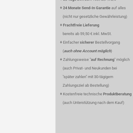
+
24 Monate Send-In Garantie
auf alles
(nicht nur gesetzliche Gewährleistung)
+
Frachtfreie Lieferung
bereits ab 59,50 € inkl. MwSt.
+
Einfacher
sicherer
Bestellvorgang
(
auch ohne Account möglich
)
+
Zahlungsweise "
auf Rechnung
" möglich
(auch Privat- und Neukunden bei
"später zahlen" mit 30-tägigem
Zahlungsziel ab Bestellung)
+
Kostenfreie technische
Produktberatung
(auch Unterstützung nach dem Kauf)