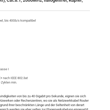
), Cat.8.1, 2000MHz, halogenfrei, Kupfer,
el, bis 40Gb/s kompatibel
lasse I
E+ nach IEEE 802.3at
 Zyklen min.
indigkeiten von bis zu 40 Gigabit pro Sekunde, eignen sie sich
etzwerken oder Rechenzentren, wo sie als Netzwerkkabel Router
grund ihrer beschränkten Länge und der Seltenheit von derart
reich werden sie eher selten zur Etagenverkabelung eingesetzt.