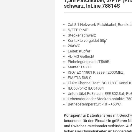
1,5m Patchkabel, S/FTP (PiMf
schwarz, InLine 78814S
Cat.8.1 Netzwerk-Patchkabel, Rundkab
S/FTP PiMF
Stecker schwarz
Kontakte vergoldet 50µ"
26AWG
Leiter: Kupfer
AL-MG Geflecht
Pinbelegung nach T568B
Mantel: LSZH
ISO/IEC 11801 Klasse I 2000Mhz
EIA/TIA 568-C
Fluke Channel Test ISO 11801 Kanal K
IEC60754-2 IEC61034
Unterstützt PoE nach IEEE 802.3af, Po
Lebensdauer der Steckerkontakte: 750
Betriebstemperatur: -10 ~+60°C
Konzipiert für Datentransfers mit Geschw
besonders für den Einsatz in größeren N
und Switches miteinander verbinden. Auf
hohen Geschwindigkeiten im Endgerätebe