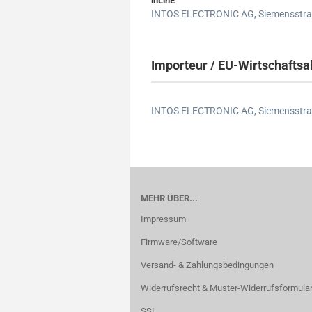
inLinE
INTOS ELECTRONIC AG,
Siemensstra
Importeur / EU-Wirtschaftsa
INTOS ELECTRONIC AG,
Siemensstra
MEHR ÜBER...
Impressum
Firmware/Software
Versand- & Zahlungsbedingungen
Widerrufsrecht & Muster-Widerrufsformula
SSL