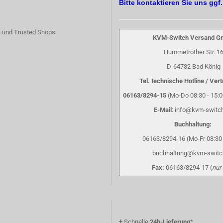
Bitte kontaktieren Sie uns ggf
 und Trusted Shops
KVM-Switch Versand 
Hummetröther Str. 1
D-64732 Bad König
Tel. technische Hotline / Vert
06163/8294-15
(Mo-Do 08:30 - 15:00
E-Mail
: info@kvm-switc
Buchhaltung:
06163/8294-16 (Mo-Fr 08:30 
buchhaltung@kvm-switc
Fax:
06163/8294-17 (
nur
+
Schnelle
24h-Lieferung
*