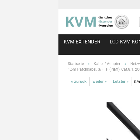
KVM-EXTENDER
LCD KVM-KO
»
»
Startseite
Kabel / Adapter
Netzw
1,5m Patchkabel, S/FTP (PiMf), Cat.8.1, 20
« zurück
weiter »
Letzter »
8
Ar