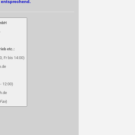
. entsprechend.
GmbH
6
rieb etc.:
, Fr bis 14:00)
h.de
- 12:00)
h.de
 Fax
)