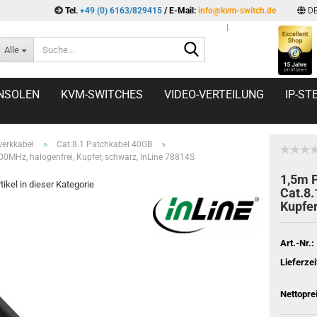
Tel.
+49 (0) 6163/829415
/ E-Mail:
info@kvm-switch.de
D
l
Suche...
Alle
NSOLEN
KVM-SWITCHES
VIDEO-VERTEILUNG
IP-S
»
»
erkkabel
Cat.8.1 Patchkabel 40GB
00MHz, halogenfrei, Kupfer, schwarz, InLine 78814S
1,5m P
tikel in dieser Kategorie
Cat.8.
Kupfer
Art.-Nr.:
Lieferzei
Nettopre