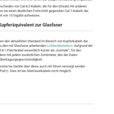
scheiden von Cat.8.2-Kabeln, die für den Einsatz mit anderen
n sie einen deutlichen Fortschritt gegenüber Cat.7-Kabeln dar,
t von 10 Gigabit aufweisen.
upferäquivalent zur Glasfaser
len den aktuellsten Standard im Bereich von Kupferkabeln dar.
zu den mit Glasfaser arbeitenden
Lichtwellenleitern
. Aufgrund der
.8.1-Patchkabel wesentlich kürzer als „normale“, für den
denn mit jedem zusätzlichen Zentimeter, den die Daten
 Übertragungsgeschwindigkeit.
ektronische Geräte über diese auch mit Strom versorgt werden
oE+). Dies ist bei Glasfaserkabeln nicht möglich.