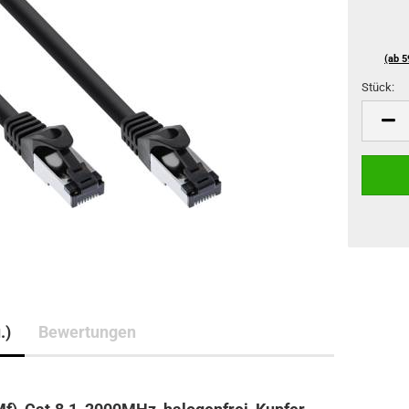
(ab 5
Stück:
Stück
.)
Bewertungen