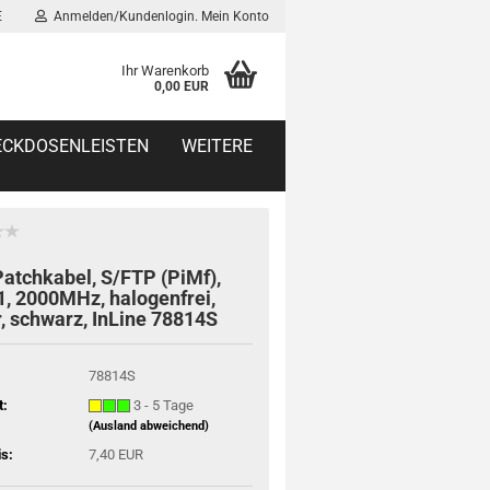
E
Anmelden/Kundenlogin. Mein Konto
Ihr Warenkorb
0,00 EUR
TECKDOSENLEISTEN
WEITERE
atchkabel, S/FTP (PiMf),
1, 2000MHz, halogenfrei,
, schwarz, InLine 78814S
78814S
t:
3 - 5 Tage
(Ausland abweichend)
is:
7,40 EUR