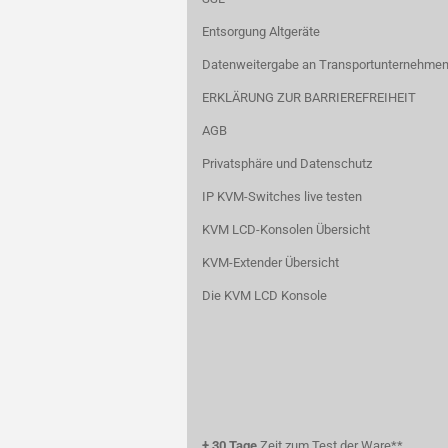
Entsorgung Altgeräte
Datenweitergabe an Transportunternehmen
ERKLÄRUNG ZUR BARRIEREFREIHEIT
AGB
Privatsphäre und Datenschutz
IP KVM-Switches live testen
KVM LCD-Konsolen Übersicht
KVM-Extender Übersicht
Die KVM LCD Konsole
+
30 Tage
Zeit zum Test der Ware**