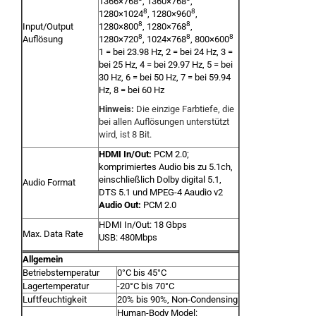
1366×768
, 1360×768
,
8
8
1280×1024
, 1280×960
,
8
8
Input/Output
1280×800
, 1280×768
,
8
8
8
Auflösung
1280×720
, 1024×768
, 800×600
1 = bei 23.98 Hz, 2 = bei 24 Hz, 3 =
bei 25 Hz, 4 = bei 29.97 Hz, 5 = bei
30 Hz, 6 = bei 50 Hz, 7 = bei 59.94
Hz, 8 = bei 60 Hz
Hinweis:
Die einzige Farbtiefe, die
bei allen Auflösungen unterstützt
wird, ist 8 Bit.
H
DMI In/Out:
PCM 2.0;
komprimiertes Audio bis zu 5.1ch,
einschließlich Dolby digital 5.1,
Audio Format
DTS 5.1 und MPEG-4 Aaudio v2
Audio Out:
PCM 2.0
HDMI In/Out: 18 Gbps
Max. Data Rate
USB: 480Mbps
Allgemein
Betriebstemperatur
0°C bis 45°C
Lagertemperatur
-20°C bis 70°C
Luftfeuchtigkeit
20% bis 90%, Non-Condensing
Human-Body Model: