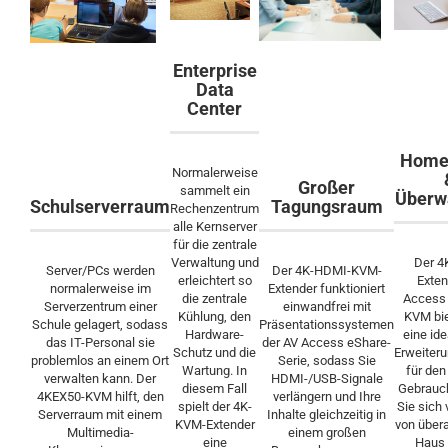
Enterprise
Data
Center
Home 
Normalerweise
Großer
sammelt ein
Überw
Schulserverraum
Tagungsraum
Rechenzentrum
alle Kernserver
für die zentrale
Verwaltung und
Der 4
Server/PCs werden
Der 4K-HDMI-KVM-
erleichtert so
Exten
normalerweise im
Extender funktioniert
die zentrale
Access
Serverzentrum einer
einwandfrei mit
Kühlung, den
KVM bie
Schule gelagert, sodass
Präsentationssystemen
Hardware-
eine id
das IT-Personal sie
der AV Access eShare-
Schutz und die
Erweiter
problemlos an einem Ort
Serie, sodass Sie
Wartung. In
für den
verwalten kann. Der
HDMI-/USB-Signale
diesem Fall
Gebrauc
4KEX50-KVM hilft, den
verlängern und Ihre
spielt der 4K-
Sie sich 
Serverraum mit einem
Inhalte gleichzeitig in
KVM-Extender
von übera
Multimedia-
einem großen
eine
Haus 