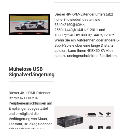
Dieser 4K-KVM-Extender unterstützt
hohe Bildwiederholraten wie
3840x2160@60Hz,
2560×1440@144Hz/120Hz und
1080P@240Hz/165Hz/144Hz/120Hz.
Wenn Sie ein Autorennen oder andere E-
Sport-Spiele über eine lange Distanz
spielen, kann Ihnen 4KEX50-KVM ein
nahezu uneingeschränktes Bild liefern.
Mühelose USB-
Signalverlängerung
Dieser 4K-HDMI-Extender
ist mit 4x USB 2.0-
Peripherieanschlüssen am
Empfänger ausgestattet
und ermöglicht die
Verlängerung von Maus,
Tastatur, Drucker, Scanner