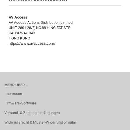
AV Access
AV Access Actions Distribution Limited
UNIT 2801 28/F, NO.88 HING FAT STR.
CAUSEWAY BAY
HONG KONG
https://www.avaccess.com/
MEHR ÜBER...
Impressum
Firmware/Software
Versand- & Zahlungsbedingungen
Widerrufsrecht & Muster-Widerrufsformular