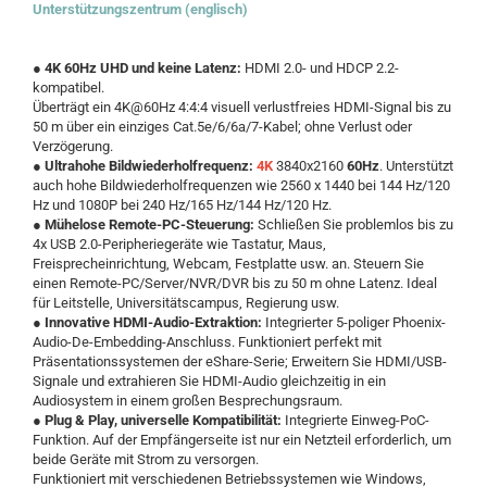
Unterstützungszentrum (englisch)
●
4K 60Hz UHD und keine Latenz:
HDMI 2.0- und HDCP 2.2-
kompatibel.
Überträgt ein 4K@60Hz 4:4:4 visuell verlustfreies HDMI-Signal bis zu
50 m über ein einziges Cat.5e/6/6a/7-Kabel; ohne Verlust oder
Verzögerung.
●
Ultrahohe Bildwiederholfrequenz:
4K
3840x2160
60Hz
. Unterstützt
auch hohe Bildwiederholfrequenzen wie 2560 x 1440 bei 144 Hz/120
Hz und 1080P bei 240 Hz/165 Hz/144 Hz/120 Hz.
●
Mühelose Remote-PC-Steuerung:
Schließen Sie problemlos bis zu
4x USB 2.0-Peripheriegeräte wie Tastatur, Maus,
Freisprecheinrichtung, Webcam, Festplatte usw. an. Steuern Sie
einen Remote-PC/Server/NVR/DVR bis zu 50 m ohne Latenz. Ideal
für Leitstelle, Universitätscampus, Regierung usw.
●
Innovative HDMI-Audio-Extraktion:
Integrierter 5-poliger Phoenix-
Audio-De-Embedding-Anschluss. Funktioniert perfekt mit
Präsentationssystemen der eShare-Serie; Erweitern Sie HDMI/USB-
Signale und extrahieren Sie HDMI-Audio gleichzeitig in ein
Audiosystem in einem großen Besprechungsraum.
●
Plug & Play, universelle Kompatibilität:
Integrierte Einweg-PoC-
Funktion. Auf der Empfängerseite ist nur ein Netzteil erforderlich, um
beide Geräte mit Strom zu versorgen.
Funktioniert mit verschiedenen Betriebssystemen wie Windows,