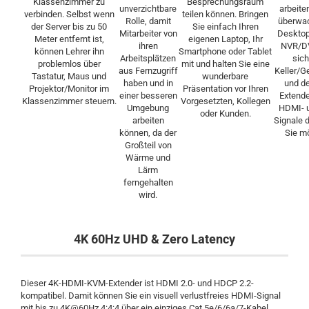
Klassenzimmer zu
Besprechungsraum
unverzichtbare
arbeite
verbinden. Selbst wenn
teilen können. Bringen
Rolle, damit
überwac
der Server bis zu 50
Sie einfach Ihren
Mitarbeiter von
Desktop
Meter entfernt ist,
eigenen Laptop, Ihr
ihren
NVR/DV
können Lehrer ihn
Smartphone oder Tablet
Arbeitsplätzen
sich
problemlos über
mit und halten Sie eine
aus Fernzugriff
Keller/G
Tastatur, Maus und
wunderbare
haben und in
und d
Projektor/Monitor im
Präsentation vor Ihren
einer besseren
Extende
Klassenzimmer steuern.
Vorgesetzten, Kollegen
Umgebung
HDMI- 
oder Kunden.
arbeiten
Signale d
können, da der
Sie m
Großteil von
Wärme und
Lärm
ferngehalten
wird.
4K 60Hz UHD & Zero Latency
Dieser 4K-HDMI-KVM-Extender ist HDMI 2.0- und HDCP 2.2-
kompatibel. Damit können Sie ein visuell verlustfreies HDMI-Signal
mit bis zu 4K@60Hz 4:4:4 über ein einziges Cat 5e/6/6a/7-Kabel