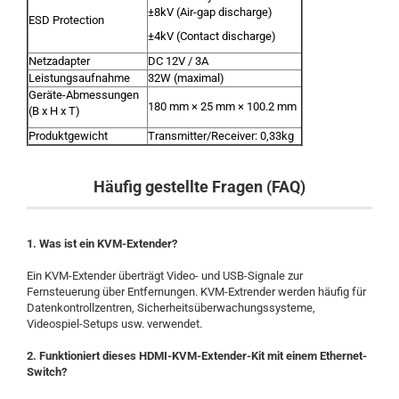
±8kV (Air-gap discharge)
ESD Protection
±4kV (Contact discharge)
Netzadapter
DC 12V / 3A
Leistungsaufnahme
32W (maximal)
Geräte-Abmessungen
180 mm × 25 mm × 100.2 mm
(B x H x T)
Produktgewicht
Transmitter/Receiver: 0,33kg
Häufig gestellte Fragen (FAQ)
1. Was ist ein KVM-Extender?
Ein KVM-Extender überträgt Video- und USB-Signale zur
Fernsteuerung über Entfernungen. KVM-Extrender werden häufig für
Datenkontrollzentren, Sicherheitsüberwachungssysteme,
Videospiel-Setups usw. verwendet.
2. Funktioniert dieses HDMI-KVM-Extender-Kit mit einem Ethernet-
Switch?