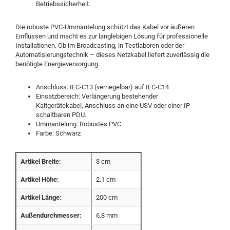
Betriebssicherheit.
Die robuste PVC-Ummantelung schützt das Kabel vor äußeren
Einflüssen und macht es zur langlebigen Lösung für professionelle
Installationen. Ob im Broadcasting, in Testlaboren oder der
Automatisierungstechnik – dieses Netzkabel liefert zuverlässig die
benötigte Energieversorgung.
Anschluss: IEC-C13 (verriegelbar) auf IEC-C14
Einsatzbereich: Verlängerung bestehender
Kaltgerätekabel, Anschluss an eine USV oder einer IP-
schaltbaren PDU.
Ummantelung: Robustes PVC
Farbe: Schwarz
Artikel Breite:
3 cm
Artikel Höhe:
2.1 cm
Artikel Länge:
200 cm
Außendurchmesser:
6,8 mm