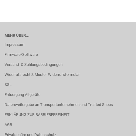
MEHR ÜBER...
Impressum
Firmware/Software
Versand- & Zahlungsbedingungen
Widerrufsrecht & Muster-Widerrufsformular
SSL
Entsorgung Altgeräte
Datenweitergabe an Transportunternehmen und Trusted Shops
ERKLÄRUNG ZUR BARRIEREFREIHEIT
AGB
Privatsphäre und Datenschutz