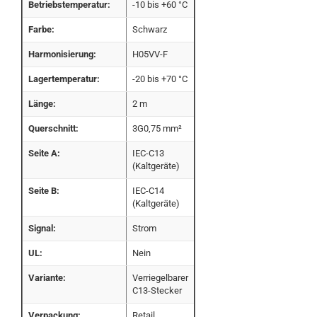
Betriebstemperatur:
-10 bis +60 °C
Farbe:
Schwarz
Harmonisierung:
H05VV-F
Lagertemperatur:
-20 bis +70 °C
Länge:
2 m
Querschnitt:
3G0,75 mm²
Seite A:
IEC-C13
(Kaltgeräte)
Seite B:
IEC-C14
(Kaltgeräte)
Signal:
Strom
UL:
Nein
Variante:
Verriegelbarer
C13-Stecker
Verpackung:
Retail