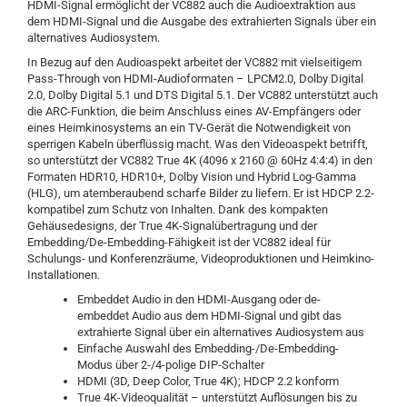
HDMI-Signal ermöglicht der VC882 auch die Audioextraktion aus
dem HDMI-Signal und die Ausgabe des extrahierten Signals über ein
alternatives Audiosystem.
In Bezug auf den Audioaspekt arbeitet der VC882 mit vielseitigem
Pass-Through von HDMI-Audioformaten – LPCM2.0, Dolby Digital
2.0, Dolby Digital 5.1 und DTS Digital 5.1. Der VC882 unterstützt auch
die ARC-Funktion, die beim Anschluss eines AV-Empfängers oder
eines Heimkinosystems an ein TV-Gerät die Notwendigkeit von
sperrigen Kabeln überflüssig macht. Was den Videoaspekt betrifft,
so unterstützt der VC882 True 4K (4096 x 2160 @ 60Hz 4:4:4) in den
Formaten HDR10, HDR10+, Dolby Vision und Hybrid Log-Gamma
(HLG), um atemberaubend scharfe Bilder zu liefern. Er ist HDCP 2.2-
kompatibel zum Schutz von Inhalten. Dank des kompakten
Gehäusedesigns, der True 4K-Signalübertragung und der
Embedding/De-Embedding-Fähigkeit ist der VC882 ideal für
Schulungs- und Konferenzräume, Videoproduktionen und Heimkino-
Installationen.
Embeddet Audio in den HDMI-Ausgang oder de-
embeddet Audio aus dem HDMI-Signal und gibt das
extrahierte Signal über ein alternatives Audiosystem aus
Einfache Auswahl des Embedding-/De-Embedding-
Modus über 2-/4-polige DIP-Schalter
HDMI (3D, Deep Color, True 4K); HDCP 2.2 konform
True 4K-Videoqualität – unterstützt Auflösungen bis zu