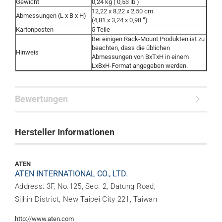
Gewicht
0,24 kg ( 0,53 lb )
12,22 x 8,22 x 2,50 cm
Abmessungen (L x B x H)
(4,81 x 3,24 x 0,98 “)
Kartonposten
5 Teile
Bei einigen Rack-Mount Produkten ist zu
beachten, dass die üblichen
Hinweis
Abmessungen von BxTxH in einem
LxBxH-Format angegeben werden.
Bewertungen
Hersteller Informationen
ATEN
ATEN INTERNATIONAL CO., LTD.
Address: 3F, No.125, Sec. 2, Datung Road,
Sijhih District, New Taipei City 221, Taiwan
http://www.aten.com