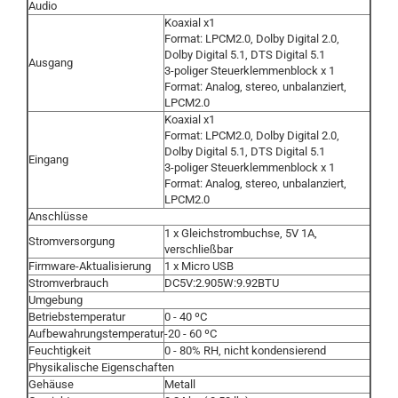
Audio
Koaxial x1
Format: LPCM2.0, Dolby Digital 2.0,
Dolby Digital 5.1, DTS Digital 5.1
Ausgang
3-poliger Steuerklemmenblock x 1
Format: Analog, stereo, unbalanziert,
LPCM2.0
Koaxial x1
Format: LPCM2.0, Dolby Digital 2.0,
Dolby Digital 5.1, DTS Digital 5.1
Eingang
3-poliger Steuerklemmenblock x 1
Format: Analog, stereo, unbalanziert,
LPCM2.0
Anschlüsse
1 x Gleichstrombuchse, 5V 1A,
Stromversorgung
verschließbar
Firmware-Aktualisierung
1 x Micro USB
Stromverbrauch
DC5V:2.905W:9.92BTU
Umgebung
Betriebstemperatur
0 - 40 ºC
Aufbewahrungstemperatur
-20 - 60 ºC
Feuchtigkeit
0 - 80% RH, nicht kondensierend
Physikalische Eigenschaften
Gehäuse
Metall