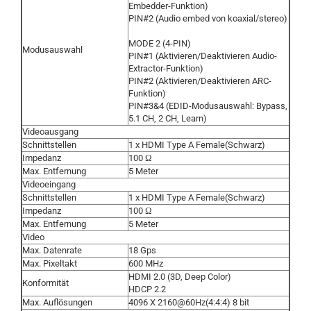
Embedder-Funktion)
PIN#2 (Audio embed von koaxial/stereo)
MODE 2 (4-PIN)
Modusauswahl
PIN#1 (Aktivieren/Deaktivieren Audio-
Extractor-Funktion)
PIN#2 (Aktivieren/Deaktivieren ARC-
Funktion)
PIN#3&4 (EDID-Modusauswahl: Bypass,
5.1 CH, 2 CH, Learn)
Videoausgang
Schnittstellen
1 x HDMI Type A Female(Schwarz)
Impedanz
100 Ω
Max. Entfernung
5 Meter
Videoeingang
Schnittstellen
1 x HDMI Type A Female(Schwarz)
Impedanz
100 Ω
Max. Entfernung
5 Meter
Video
Max. Datenrate
18 Gps
Max. Pixeltakt
600 MHz
HDMI 2.0 (3D, Deep Color)
Konformität
HDCP 2.2
Max. Auflösungen
4096 X 2160@60Hz(4:4:4) 8 bit