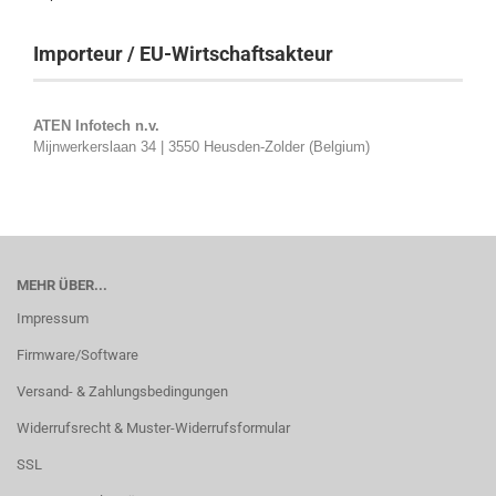
Importeur / EU-Wirtschaftsakteur
ATEN Infotech n.v.
Mijnwerkerslaan 34 | 3550 Heusden-Zolder (Belgium)
MEHR ÜBER...
Impressum
Firmware/Software
Versand- & Zahlungsbedingungen
Widerrufsrecht & Muster-Widerrufsformular
SSL