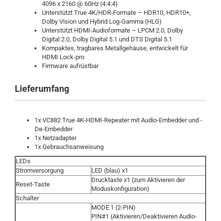
4096 x 2160 @ 60Hz (4:4:4)
Unterstützt True 4K/HDR-Formate – HDR10, HDR10+,
Dolby Vision und Hybrid Log-Gamma (HLG)
Unterstützt HDMI-Audioformate – LPCM 2.0, Dolby
Digital 2.0, Dolby Digital 5.1 und DTS Digital 5.1
Kompaktes, tragbares Metallgehäuse, entwickelt für
HDMI Lock-pro
Firmware aufrüstbar
Lieferumfang
1x VC882 True 4K-HDMI-Repeater mit Audio-Embedder und -
De-Embedder
1x Netzadapter
1x Gebrauchsanweisung
LEDs
Stromversorgung
LED (blau) x1
Drucktaste x1 (zum Aktivieren der
Reset-Taste
Moduskonfiguration)
Schalter
MODE 1 (2-PIN)
PIN#1 (Aktivieren/Deaktivieren Audio-