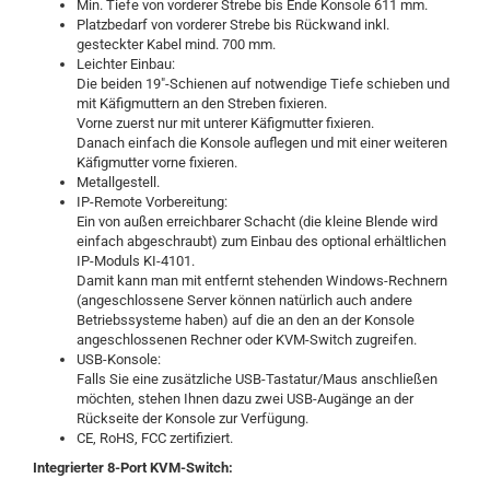
Min. Tiefe von vorderer Strebe bis Ende Konsole 611 mm.
Platzbedarf von vorderer Strebe bis Rückwand inkl.
gesteckter Kabel mind. 700 mm.
Leichter Einbau:
Die beiden 19"-Schienen auf notwendige Tiefe schieben und
mit Käfigmuttern an den Streben fixieren.
Vorne zuerst nur mit unterer Käfigmutter fixieren.
Danach einfach die Konsole auflegen und mit einer weiteren
Käfigmutter vorne fixieren.
Metallgestell.
IP-Remote Vorbereitung:
Ein von außen erreichbarer Schacht (die kleine Blende wird
einfach abgeschraubt) zum Einbau des optional erhältlichen
IP-Moduls KI-4101.
Damit kann man mit entfernt stehenden Windows-Rechnern
(angeschlossene Server können natürlich auch andere
Betriebssysteme haben) auf die an den an der Konsole
angeschlossenen Rechner oder KVM-Switch zugreifen.
USB-Konsole:
Falls Sie eine zusätzliche USB-Tastatur/Maus anschließen
möchten, stehen Ihnen dazu zwei USB-Augänge an der
Rückseite der Konsole zur Verfügung.
CE, RoHS, FCC zertifiziert.
Integrierter 8-Port KVM-Switch: