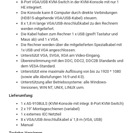
8-Port VGA/USB KVM-Switch in der KVM-Konsole mit nur 1
HE integriert.
Die Konsole kann 8 Computer durch direkte Verbindungen
(HDB15-abgehende VGA/USB-Kabel) steuern.
8 x 1,8 m lange VGA/USB-Anschlußkabel zu den Rechnern
werden mitgeliefert.
Die Kabel haben zum Rechner 1 x USB (greift Tastatur und
Maus ab) und 1 x VGA.
Die Rechner werden über die mitgelieferten Spezialkabel mit
1x USB und VGA angeschlossen.
Unterstützt VGA, SVGA, XGA am Video-Eingang.
Übereinstimmung mit den DDC, DDC2, DDC2B Standards und
dem VESA-Standard.
Unterstützt eine maximale Auflösung von bis zu 1920 * 1080
(sowie alle Abstufungen 16:9 und 4:3).
Unterstützung aller Betriebssysteme: alle Windows-
Versionen, WIN NT, UNIX, LINUX uvm.
Lieferumfang:
1 x AS-9108ULS (KVM-Konsole mit integr. 8-Port KVM-Switch)
2 x 19"-Montageschienen (variabel)
1 x externes IEC Netzteil
8 x VGA/USB-Anschlußkabel a' 1,8 m (VGA, USB)
Manual
Tastatur-Versionen