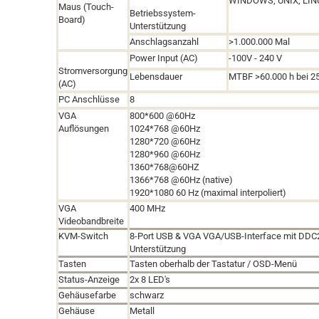
WINDOWS
,
UNIX
,
LINU
Maus (Touch-
Betriebssystem-
Board)
Unterstützung
Anschlagsanzahl
>1.000.000 Mal
Power Input (AC)
-
100V - 240 V
Stromversorgung
Lebensdauer
MTBF >60.000 h
bei 2
(AC)
PC Anschlüsse
8
VGA
800*600 @60Hz
Auflösungen
1024*768 @60Hz
1280*720 @60Hz
1280*960 @60Hz
1360*768@60HZ
1366*768 @60Hz
(native)
1920*1080 60 Hz (maximal interpoliert)
VGA
400 MHz
Videobandbreite
KVM-Switch
8-Port USB & VGA VGA/USB-Interface mit DDC
Unterstützung
Tasten
Tasten oberhalb der Tastatur / OSD-Menü
Status-Anzeige
2x 8 LED's
Gehäusefarbe
schwarz
Gehäuse
Metall