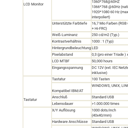
1360*768@60HZ
LCD Monitor
1366*768 @60Hz
(nat
1920*1080 60 Hz (max
interpoliert)
Unterstützte Farbtiefe
16,7 Mio Farben (RGB 
+ Hi-FRC)
Weiß-Luminanz
250 cd/m2 (Typ.)
Kontrastverhältnis
1000 : 1 (Typ)
Hintergrundbeleuchtung
LED
Pixelabstand
0,3 (pro einer Triade ) 
LCD MTBF
50,000 hours
Eingangsspannung
DC 12V (ext. IEC Netzte
inklusive)
Tastatur
100 Tasten
WINDOWS
,
UNIX
,
LINU
Kompatibel IBM/AT
Anschluß
Standard USB
Tastatur
Lebensdauer
>1.000.000 times
X/Y Auflösung
1000 dots/inch
(
40x40/mm)
Hardware Anschlüsse
Standard USB