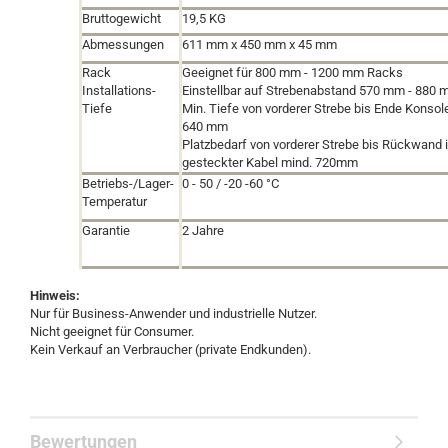
Bruttogewicht
19,5 KG
Abmessungen
611 mm x 450 mm x 45 mm
Rack
Geeignet für 800 mm - 1200 mm Racks
Installations-
Einstellbar auf Strebenabstand 570 mm
-
880 
Tiefe
Min. Tiefe von vorderer Strebe bis Ende Konsol
640 mm
Platzbedarf von vorderer Strebe bis Rückwand i
gesteckter Kabel mind. 720mm
Betriebs-/Lager-
0
-
50 / -20
-
60
°C
Temperatur
Garantie
2 Jahre
Hinweis:
Nur für Business-Anwender und industrielle Nutzer
.
Nicht geeignet für Consumer.
Kein Verkauf an Verbraucher (private Endkunden).
Bewertungen