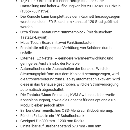
18,51" LED Breitbild mit hoher Helligkeit, sehr klarer
Darstellung und hoher Auflösung von bis zu 1920x1080 Pixeln
(1366x768 native).
Die Konsole kann komplett aus dem Kabinett herausgezogen
werden und der LED-Bildschirm kann auf 120 Grad geöffnet
werden.
Ultra dünne Tastatur mit Nummernblock (mit deutschem
Tastatur-Layout).
Maus Touch-Board mit zwei Funktionstasten.
Frontplatte mit Sperre zur Verhütung von Schäden durch
Unfälle.
Externes IEC Netzteil = geringere Wärmeentwicklung und
geringeres Ausfallrisiko der Konsole.
Automatisches ein-/ausschalten der Konsole. Wird die
Steuerungsplattform aus dem Kabinett herausgezogen, wird
die Stromversorgung zum Display automatisch aktiviert. Wird
diese in das Gehäuse geschoben, wird die Stromversorgung
automatisch abgeschaltet.
Die Tastatur/Maus-Emulation, KVM-Switch und der zweite
Konsolenausgang, sowie die Schacht für das optionale IP-
Modul bleiben jedoch aktiv.
Ein benutzerfreundliches OSD-Menü zur Bildoptimierung.
Für den Einbau in ein 19'' Schaltschrank.
Geeignet für 800 mm - 1200 mm Racks.
Einstellbar auf Strebenabstand 570 mm - 880 mm.