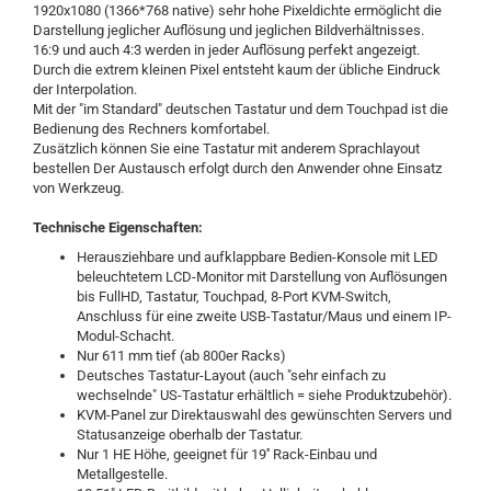
1920x1080 (1366*768 native) sehr hohe Pixeldichte ermöglicht die
Darstellung jeglicher Auflösung und jeglichen Bildverhältnisses.
16:9 und auch 4:3 werden in jeder Auflösung perfekt angezeigt.
Durch die extrem kleinen Pixel entsteht kaum der übliche Eindruck
der Interpolation.
Mit der "im Standard" deutschen Tastatur und dem Touchpad ist die
Bedienung des Rechners komfortabel.
Zusätzlich können Sie eine Tastatur mit anderem Sprachlayout
bestellen Der Austausch erfolgt durch den Anwender ohne Einsatz
von Werkzeug.
Technische Eigenschaften:
Herausziehbare und aufklappbare Bedien-Konsole mit LED
beleuchtetem LCD-Monitor mit Darstellung von Auflösungen
bis FullHD, Tastatur, Touchpad, 8-Port KVM-Switch,
Anschluss für eine zweite USB-Tastatur/Maus und einem IP-
Modul-Schacht.
Nur 611 mm tief (ab 800er Racks)
Deutsches Tastatur-Layout (auch "sehr einfach zu
wechselnde" US-Tastatur erhältlich = siehe Produktzubehör).
KVM-Panel zur Direktauswahl des gewünschten Servers und
Statusanzeige oberhalb der Tastatur.
Nur 1 HE Höhe, geeignet für 19'' Rack-Einbau und
Metallgestelle.