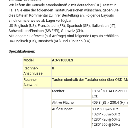
Wir liefern die Konsole standardmäßig mit deutscher (DE) Tastatur.
Falls Sie eine der folgenden Tastaturversionen wünschen, geben Sie
dies bitte im Kommentar zu Ihrer Bestellung an. Folgende Layouts
sind normalerweise ab Lager verfügbar:
US-Englisch (US), Französisch (FR), Spanisch (SP), Italienisch (IT),
Schwedisch/Finnisch (SWE/FI), Schweiz (CH).
Mit längerer Lieferzeit (auf Anfrage) sind folgende Layouts erhältlich:
UK-Englisch (UK), Russisch (RU) und Türkisch (TK).
Spezifikationen:
Modell
AS-9108ULS
Rechner-
8
Anschlüsse
Rechner-
Tasten oberhalb der Tastatur oder über OSD-M
Auswahl
Monitor
18,51” SXGA Color LE
LCD
Aktive Fläche
409,8 (B) × 230,4 (H)
Auflösungen:
800*600 @60Hz
1024*768 @60Hz
1280*720 @60Hz
1280*960 @60Hz