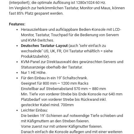
(interpoliert);
die optimale Auflösung ist 1280x1024 60 Hz.
Im Vergleich zur herkömmlichen Tastatur, Monitor und Maus, können
fast 85% Platz gesparet werden.
Features:
Herausziehbare und aufklappbare Bedien-Konsole mit LCD-
Monitor, Tastatur, Touchpad für die Bedienung von Servern
und KVM-Switches.
Deutsches Tastatur-Layout
(auch "sehr einfach zu
wechselnde" US, UK, FR, CH Tastatur erhältlich = siehe
Produktzubehör).
KVM-Panel zur Direktauswahl des gewünschten Servers und
Statusanzeige oberhalb der Tastatur.
Nur 1 HE Höhe.
Für den Einbau in ein 19'' Schaltschrank.
Geeignet für 800 mm ~ 1200 mm Racks
Einstellbar auf Strebenabstand 570 mm ~ 880 mm
Min. Tiefe von vorderer Strebe bis Ende Konsole nur 640 mm
Platzbedarf von vorderer Strebe bis Rückwand inkl.
gesteckter Kabel mind. 700mm
Leichter Einbau:
Die beiden 19"-Schienen auf notwendige Tiefe schieben und
mit Käfigmuttern an den Streben fixieren.
Vorne zuerst nur mit unterer Käfigmutter fixieren.
Danach einfach die Konsole auflegen und mit einer weiteren