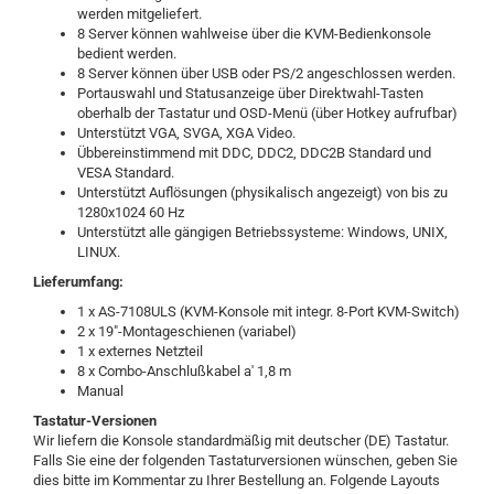
werden mitgeliefert.
8 Server können wahlweise über die KVM-Bedienkonsole
bedient werden.
8 Server können über USB oder PS/2 angeschlossen werden.
Portauswahl und Statusanzeige über Direktwahl-Tasten
oberhalb der Tastatur und OSD-Menü (über Hotkey aufrufbar)
Unterstützt VGA, SVGA, XGA Video.
Übbereinstimmend mit DDC, DDC2, DDC2B Standard und
VESA Standard.
Unterstützt Auflösungen (physikalisch angezeigt) von bis zu
1280x1024 60 Hz
Unterstützt alle gängigen Betriebssysteme: Windows, UNIX,
LINUX.
Lieferumfang:
1 x AS-7108ULS (KVM-Konsole mit integr. 8-Port KVM-Switch)
2 x 19"-Montageschienen (variabel)
1 x externes Netzteil
8 x Combo-Anschlußkabel a' 1,8 m
Manual
Tastatur-Versionen
Wir liefern die Konsole standardmäßig mit deutscher (DE) Tastatur.
Falls Sie eine der folgenden Tastaturversionen wünschen, geben Sie
dies bitte im Kommentar zu Ihrer Bestellung an. Folgende Layouts