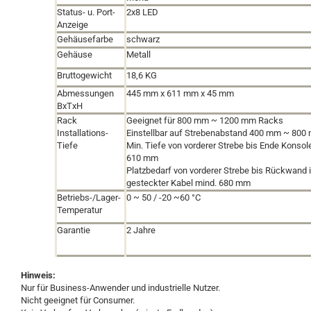
Status- u. Port-
2x8 LED
Anzeige
Gehäusefarbe
schwarz
Gehäuse
Metall
Bruttogewicht
18,6 KG
Abmessungen
445 mm x 611 mm x 45 mm
BxTxH
Rack
Geeignet für 800 mm ~ 1200 mm Racks
Installations-
Einstellbar auf Strebenabstand 400 mm ~ 800
Tiefe
Min. Tiefe von vorderer Strebe bis Ende Konsol
610 mm
Platzbedarf von vorderer Strebe bis Rückwand i
gesteckter Kabel mind. 680 mm
Betriebs-/Lager-
0 ~ 50 / -20 ~60 °C
Temperatur
Garantie
2 Jahre
Hinweis:
Nur für Business-Anwender und industrielle Nutzer
.
Nicht geeignet für Consumer.