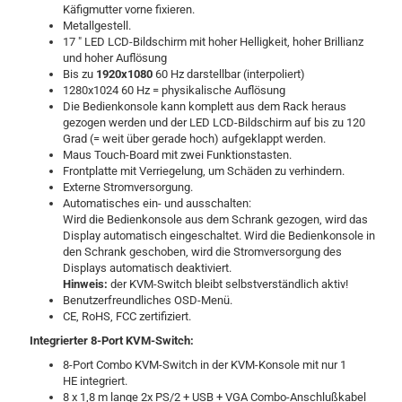
Käfigmutter vorne fixieren.
M
etallgestell.
17 " LED LCD-Bildschirm mit hoher Helligkeit, hoher Brillianz
und hoher Auflösung
Bis zu
1920x1080
60 Hz darstellbar (interpoliert)
1280x1024 60 Hz = physikalische Auflösung
Die Bedienkonsole kann komplett aus dem Rack heraus
gezogen werden und der LED LCD-Bildschirm auf bis zu 120
Grad (= weit über gerade hoch) aufgeklappt werden.
Maus Touch-Board mit zwei Funktionstasten.
Frontplatte mit Verriegelung, um Schäden zu verhindern.
Externe Stromversorgung.
Automatisches ein- und ausschalten:
Wird die Bedienkonsole aus dem Schrank gezogen, wird das
Display automatisch eingeschaltet.
Wird die Bedienkonsole in
den Schrank geschoben, wird die Stromversorgung des
Displays automatisch deaktiviert.
Hinweis:
der KVM-Switch bleibt selbstverständlich aktiv!
B
enutzerfreundliches OSD-Menü.
CE, RoHS, FCC zertifiziert.
Integrierter 8-Port KVM-Switch:
8-Port Combo KVM-Switch in der KVM-Konsole mit nur 1
HE integriert.
8 x 1,8 m lange 2x PS/2 + USB + VGA Combo-Anschlußkabel