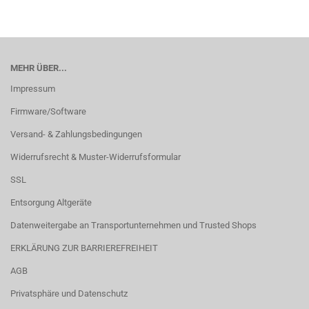
MEHR ÜBER...
Impressum
Firmware/Software
Versand- & Zahlungsbedingungen
Widerrufsrecht & Muster-Widerrufsformular
SSL
Entsorgung Altgeräte
Datenweitergabe an Transportunternehmen und Trusted Shops
ERKLÄRUNG ZUR BARRIEREFREIHEIT
AGB
Privatsphäre und Datenschutz