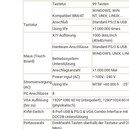
Tastatur
99 Tasten
WINDOWS, WIN
Kompatibel IBM/AT
NT
,
UNIX
,
LINUX....
Anschluß
Standard PS/2 & USB
Tastatur
Using life
>1.000.000 times
X/Y Auflösung
1000 dots/inch
(
40x40/mm)
Hardware Anschlüsse
Standard PS/2 & USB
WINDOWS
,
UNIX
,
LINU
Maus (Touch-
Betriebssystem-
Board)
Unterstützung
Anschlagsanzahl
>1.000.000 Mal
Power Input (AC)
~100V - 240 V
Stromversorgung
Using life
MTBF >60.000 h
25
(AC)
PC Anschlüsse
8
VGA Auflösung
1920*1080 60 Hz (interpoliert); 1280*1024 60 
(bis zu)
(physikalisch)
KVM-Switch
8-Port USB & PS/2 & VGA Combo-Interface mit
DDC2B Unterstützung
Portauswahl
Direktwahl-Tasten oberhalb der Tastatur und 
Menü