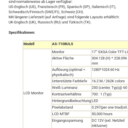
sind normalerweise ab Lager verfügbar:
US-Englisch (US), Französisch (FR), Spanisch (SP), Italienisch (IT),
Schwedisch/Finnisch (SWE/FI), Schweiz (CH).
Mit längerer Lieferzeit (auf Anfrage) sind folgende Layouts erhältlich:
UK-Englisch (UK), Russisch (RU) und Türkisch (TK).
Spezifikationen:
Modell
AS-7108ULS
Monitor
17” SXGA Color TFT-
Aktive Fläche
304.128 (H) * 228.096 
mm
Auflösung (optimal =
1280*1024 60 Hz
physikalisch)
Unterstützte Farbtiefe
16.2 M / 262K colors
Weiß-Luminanz
250 (center, Typ)@ 6
LCD Monitor
Kontrastverhältnis
700 : 1 (Typ)
Hintergrundbeleuchtung
LED
Pixelabstand
0.297(per one triad)x0
LCD MTBF
50,000 hours
Eingangsspannung
DC 12V (ext. Netzteil
inklusive)