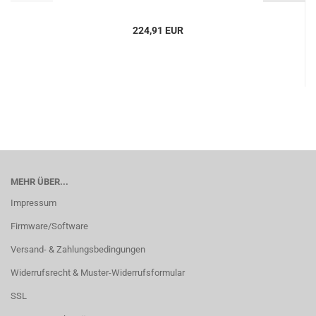
224,91 EUR
MEHR ÜBER...
Impressum
Firmware/Software
Versand- & Zahlungsbedingungen
Widerrufsrecht & Muster-Widerrufsformular
SSL