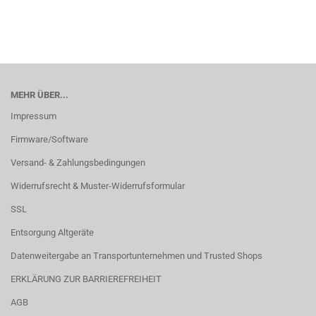
MEHR ÜBER...
Impressum
Firmware/Software
Versand- & Zahlungsbedingungen
Widerrufsrecht & Muster-Widerrufsformular
SSL
Entsorgung Altgeräte
Datenweitergabe an Transportunternehmen und Trusted Shops
ERKLÄRUNG ZUR BARRIEREFREIHEIT
AGB