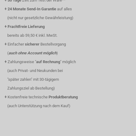
+
30 Tage
Zeit zum Test der Ware**
+
24 Monate Send-In Garantie
auf alles
(nicht nur gesetzliche Gewährleistung)
+
Frachtfreie Lieferung
bereits ab 59,50 € inkl. MwSt.
+
Einfacher
sicherer
Bestellvorgang
(
auch ohne Account möglich
)
+
Zahlungsweise "
auf Rechnung
" möglich
(auch Privat- und Neukunden bei
"später zahlen" mit 30-tägigem
Zahlungsziel ab Bestellung)
+
Kostenfreie technische
Produktberatung
(auch Unterstützung nach dem Kauf)