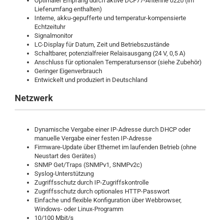
Optimaler Empfang durch aktive DCF77-Antenne 0220 (im
Lieferumfang enthalten)
Interne, akku-gepufferte und temperatur-kompensierte
Echtzeituhr
Signalmonitor
LC-Display für Datum, Zeit und Betriebszustände
Schaltbarer, potenzialfreier Relaisausgang (24 V, 0,5 A)
Anschluss für optionalen Temperatursensor (siehe Zubehör)
Geringer Eigenverbrauch
Entwickelt und produziert in Deutschland
Netzwerk
Dynamische Vergabe einer IP-Adresse durch DHCP oder
manuelle Vergabe einer festen IP-Adresse
Firmware-Update über Ethernet im laufenden Betrieb (ohne
Neustart des Gerätes)
SNMP Get/Traps (SNMPv1, SNMPv2c)
Syslog-Unterstützung
Zugriffsschutz durch IP-Zugriffskontrolle
Zugriffsschutz durch optionales HTTP-Passwort
Einfache und flexible Konfiguration über Webbrowser,
Windows- oder Linux-Programm
10/100 Mbit/s