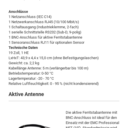
Anschlüsse
1 Netzanschluss (IEC C14)
1 Netzwerkanschluss RJ45 (10/100 Mbit/s)
1 Schaltausgang (Industrieklemme, 2-fach)
1 serielle Schnittstelle RS232 (Sub-D, 9-polig)
1 BNC-Anschluss für aktive Ferritstabantenne
1 Sensoranschluss RJ11 für optionalen Sensor
Technische Daten
19 Zoll, 1 HE
LxHxT: 43,9 x 4,4 x 15,0 cm (ohne Befestigungslaschen)
Gewicht: ca. 2,2 kg
Kabellänge Antenne: 5 m (verlängerbar bis 100 m)
Betriebstemperatur: 0-50 °C
Lagertemperatur: -20 - 70 °C
Relative Luftfeuchtigkeit: 0 - 95 % (nicht kondensierend)
Aktive Antenne
Die aktive Ferritstabantenne mit
BNC-Anschluss ist ideal für den
Einsatz mit der
EMC Professional
NET (19'')
. Standardmässig wird