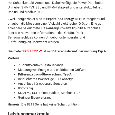
mit Schutzkontakt-Anschluss. Dabei verfügt die Power Distribution
Unit über SNMPv3, SSL und IPv6-Fähigkeit und unterstützt Telnet,
Radius und Modbus TCP.
Zwei Energiezähler sind in
Expert PDU Energy 8311-2
integriert und
erlauben die Messung einer Vielzahl elektrischer Größen. Eine gut
ablesbare beleuchtete LCD-Anzeige (zweizeilig) gibt Aufschluss
über alle relevanten Informationen des Geräts. Dank
Sensoranschluss können Umgebungstemperatur und
Luftfeuchtigkeit überwacht werden.
Die meterd
PDU 8311-2
ist mit
Differenzstrom-Überwachung Typ A
.
Vorteile
7 Schutzkontakt-Lastausgänge
Messung von Energie und elektrischen Größen
Differenzstrom-Überwachung Typ A
Beleuchtetes zweizeilige LCD-Anzeige
Anschluss für optionale Sensoren
IPv6-fähig
SNMPv3, SSL,Telnet, Radius, Modbus TCP
Geringer Eigenverbrauch
Hinweis:
Die 8311 Serie hat keine Schaltfunktion!
Leistungsmerkmale