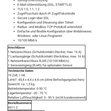
Syslog-Unterstützung
E-Mail-Unterstützung (SSL, STARTTLS)
TLS 1.0, 1.1, 1.2
Zugriffsschutz durch IP-Zugriffskontrolle
Secure Login über SSL
Konfiguration und Steuerung über Telnet
Radius- und Modbus TCP-Protokoll unterstützt
Einfache und flexible Konfiguration über Webbrowser,
Windows- oder Linux-Programm
10/100 Mbit/s
Anschlüsse
1 Netzanschluss (Schutzkontakt-Stecker, max. 16 A)
7 Lastausgänge (Schutzkontakt-Steckdose, max. 16 A)
1 Netzwerkanschluss RJ45 (10/100 Mbit/s)
1 Sensoreingang (RJ45) für optionalen Sensor
Technische Daten
19 Zoll, 1 HE
LxHxT: 43,4 x 4,4 x 4,4 cm (ohne Befestigungslaschen)
Gewicht: ca. 1,5 kg
Betriebstemperatur: 0-50 °C
Lagertemperatur: -20 - 70 °C
Relative Luftfeuchtigkeit: 0 - 95 % (nicht kondensierend)
Bestellnummern
8311-2