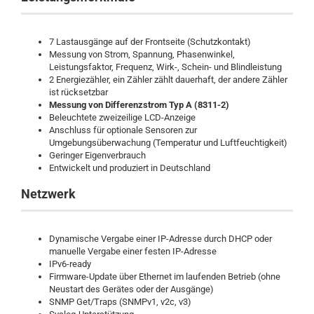
7 Lastausgänge auf der Frontseite (Schutzkontakt)
Messung von Strom, Spannung, Phasenwinkel,
Leistungsfaktor, Frequenz, Wirk-, Schein- und Blindleistung
2 Energiezähler, ein Zähler zählt dauerhaft, der andere Zähler
ist rücksetzbar
Messung von Differenzstrom Typ A (8311-2)
Beleuchtete zweizeilige LCD-Anzeige
Anschluss für optionale Sensoren zur
Umgebungsüberwachung (Temperatur und Luftfeuchtigkeit)
Geringer Eigenverbrauch
Entwickelt und produziert in Deutschland
Netzwerk
Dynamische Vergabe einer IP-Adresse durch DHCP oder
manuelle Vergabe einer festen IP-Adresse
IPv6-ready
Firmware-Update über Ethernet im laufenden Betrieb (ohne
Neustart des Gerätes oder der Ausgänge)
SNMP Get/Traps (SNMPv1, v2c, v3)