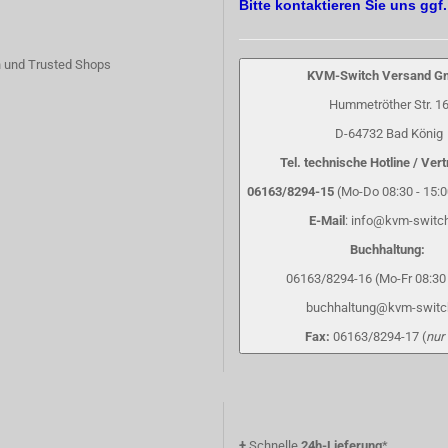
Bitte kontaktieren Sie uns ggf
 und Trusted Shops
KVM-Switch Versand 
Hummetröther Str. 1
D-64732 Bad König
Tel. technische Hotline / Vert
06163/8294-15
(Mo-Do 08:30 - 15:00
E-Mail
: info@kvm-switc
Buchhaltung:
06163/8294-16 (Mo-Fr 08:30 
buchhaltung@kvm-switc
Fax:
06163/8294-17 (
nur
+
Schnelle
24h-Lieferung
*