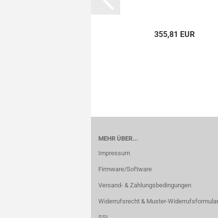
355,81 EUR
MEHR ÜBER...
Impressum
Firmware/Software
Versand- & Zahlungsbedingungen
Widerrufsrecht & Muster-Widerrufsformula
SSL