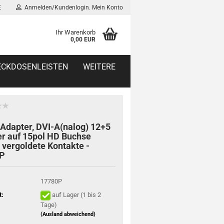
E
Anmelden/Kundenlogin. Mein Konto
Ihr Warenkorb
0,00 EUR
TECKDOSENLEISTEN
WEITERE
Adapter, DVI-A(nalog) 12+5
r auf 15pol HD Buchse
 vergoldete Kontakte -
P
17780P
t:
auf Lager (1 bis 2
Tage)
(Ausland abweichend)