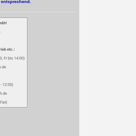
. entsprechend.
GmbH
6
rieb etc.:
, Fr bis 14:00)
h.de
- 12:00)
h.de
 Fax
)