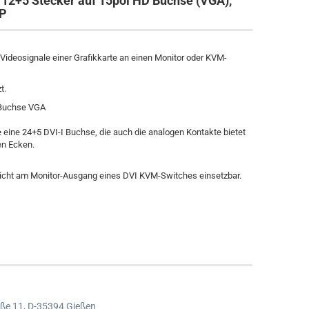
 12+5 Stecker auf 15pol HD Buchse (VGA),
0P
Videosignale einer Grafikkarte an einen Monitor oder KVM-
t.
 Buchse VGA
te eine 24+5 DVI-I Buchse, die auch die analogen Kontakte bietet
en Ecken.
nicht am Monitor-Ausgang eines DVI KVM-Switches einsetzbar.
ße 11,
D-35394 Gießen