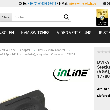
Tel.
+49 (0) 6163/829415
/ E-Mail:
info@kvm-switch.de
D
l
Suche...
Alle
NSOLEN
KVM-SWITCHES
VIDEO-VERTEILUNG
IP-S
»
»
-> VGA Kabel + Adapter
DVI <-> VGA Adapter
auf 15pol HD Buchse (VGA), vergoldete Kontakte - 17780P
DVI-A 
Stecke
(VGA),
17780
Art.-Nr.:
Lieferzei