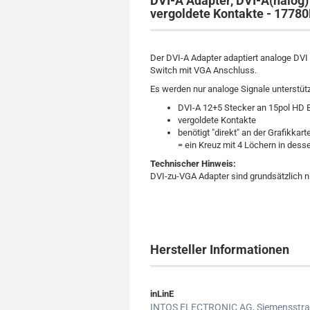
DVI-A Adapter, DVI-A(nalog)
vergoldete Kontakte - 1778
Der DVI-A Adapter adaptiert analoge DVI 
Switch mit VGA Anschluss.
Es werden nur analoge Signale unterstütz
DVI-A 12+5 Stecker an 15pol HD
vergoldete Kontakte
benötigt "direkt" an der Grafikkar
= ein Kreuz mit 4 Löchern in dess
Technischer Hinweis:
DVI-zu-VGA Adapter sind grundsätzlich 
Hersteller Informationen
inLinE
INTOS ELECTRONIC AG,
Siemensstra