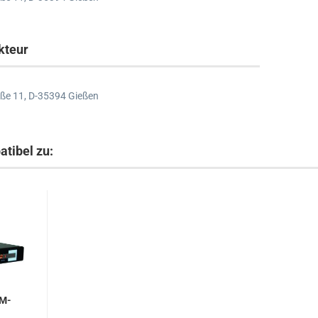
kteur
ße 11,
D-35394 Gießen
atibel zu:
VM-