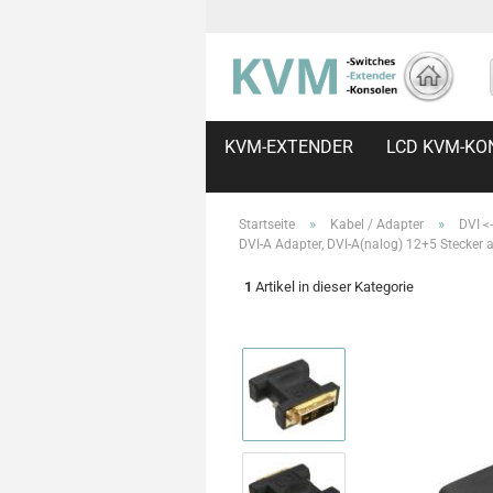
KVM-EXTENDER
LCD KVM-KO
»
»
Startseite
Kabel / Adapter
DVI <
DVI-A Adapter, DVI-A(nalog) 12+5 Stecker 
1
Artikel in dieser Kategorie