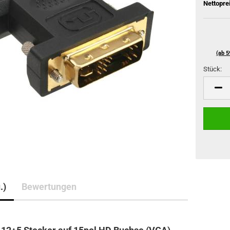
Nettopre
(ab 5
Stück:
Stück
.)
Bewertungen