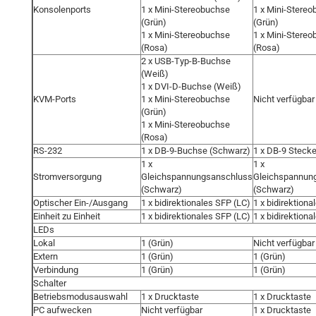
Konsolenports
1 x Mini-Stereobuchse
1 x Mini-Stere
(Grün)
(Grün)
1 x Mini-Stereobuchse
1 x Mini-Stere
(Rosa)
(Rosa)
2 x USB-Typ-B-Buchse
(Weiß)
1 x DVI-D-Buchse (Weiß)
KVM-Ports
1 x Mini-Stereobuchse
Nicht verfügbar
(Grün)
1 x Mini-Stereobuchse
(Rosa)
RS-232
1 x DB-9-Buchse (Schwarz)
1 x DB-9 Steck
1 x
1 x
Stromversorgung
Gleichspannungsanschluss
Gleichspannun
(Schwarz)
(Schwarz)
Optischer Ein-/Ausgang
1 x bidirektionales SFP (LC)
1 x bidirektiona
Einheit zu Einheit
1 x bidirektionales SFP (LC)
1 x bidirektiona
LEDs
Lokal
1 (Grün)
Nicht verfügbar
Extern
1 (Grün)
1 (Grün)
Verbindung
1 (Grün)
1 (Grün)
Schalter
Betriebsmodusauswahl
1 x Drucktaste
1 x Drucktaste
PC aufwecken
Nicht verfügbar
1 x Drucktaste