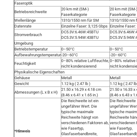
Faseroptik
20 km mit (SM-)
20 km mit (SM-
Betriebsreichweite
Faserkategorie
Faserkategorie
Wellenlänge
1310/1550 nm für SM
1310/1550 nm 
Datenrate
Einzelne Faser: 3,125 Gbps
Einzelne Faser:
DC5.3V:6.46W:45BTU
DC5.3V:6.46W:
Stromverbrauch
DC5.3V:5.94W:43BTU
DC5.3V:5.94W:
Umgebung
Betriebstemperatur
0–50°C
0–50°C
Aufbewahrungstemperatur
-20–60°C
-20–60°C
0–80% relative Luftfeuchte,
0–80% relative 
Feuchtigkeit
nicht kondensierend
nicht kondensi
Physikalische Eigenschaften
Gehäuse
Metall
Metall
Gewicht
1.12 kg ( 2.47 lb )
1.12 kg ( 2.47 lb
21.50 x 16.29 x 4.18 cm
21.50 x 16.33 x
Abmessungen (L x B x H)
(8.46 x 6.41 x 1.65 in.)
(8.46 x 6.43 x 1.
Die Reichweite ist ein
Die Reichweite i
ungefährer Wert. Die
ungefährer Wert
typische maximale
typische maxim
Reichweite hängt von
Reichweite hän
verschiedenen Faktoren ab,
verschiedenen 
wie Fasertyp,
wie Fasertyp,
*Hinweis
Glasfaserbandbreite,
Glasfaserbandb