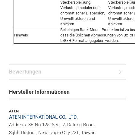
Steckerspleißung,
Steckerspleißu
Verlusten, modaler oder
Verlusten, moda
chromatischer Dispersion,
chromatischer 
Umweltfaktoren und
Umweltfaktore
Knicken.
Knicken.
Bei einigen Rack-Mount Produkten ist zu be
Hinweis
dass die üblichen Abmessungen von BxTxH
LxBxH-Format angegeben werden.
Bewertungen
Hersteller Informationen
ATEN
ATEN INTERNATIONAL CO., LTD.
Address: 3F, No.125, Sec. 2, Datung Road,
Sijhih District, New Taipei City 221, Taiwan