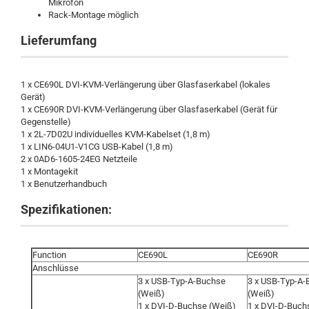
Mikrofon
Rack-Montage möglich
Lieferumfang
1 x CE690L DVI-KVM-Verlängerung über Glasfaserkabel (lokales
Gerät)
1 x CE690R DVI-KVM-Verlängerung über Glasfaserkabel (Gerät für
Gegenstelle)
1 x 2L-7D02U individuelles KVM-Kabelset (1,8 m)
1 x LIN6-04U1-V1CG USB-Kabel (1,8 m)
2 x 0AD6-1605-24EG Netzteile
1 x Montagekit
1 x Benutzerhandbuch
Spezifikationen:
Function
CE690L
CE690R
Anschlüsse
3 x USB-Typ-A-Buchse
3 x USB-Typ-A-
(Weiß)
(Weiß)
1 x DVI-D-Buchse (Weiß)
1 x DVI-D-Buch