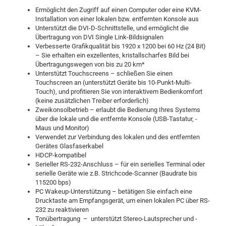
Ermöglicht den Zugriff auf einen Computer oder eine KVM-
Installation von einer lokalen bzw. entfernten Konsole aus
Unterstützt die DVI-D-Schnittstelle, und ermöglicht die
Übertragung von DVI Single Link-Bildsignalen
Verbesserte Grafikqualität bis 1920 x 1200 bei 60 Hz (24 Bit)
– Sie erhalten ein exzellentes, kristallscharfes Bild bei
Übertragungswegen von bis zu 20 km*
Unterstützt Touchscreens – schließen Sie einen
Touchscreen an (unterstützt Geräte bis 10-Punkt-Multi-
Touch), und profitieren Sie von interaktivem Bedienkomfort
(keine zusätzlichen Treiber erforderlich)
Zweikonsolbetrieb – erlaubt die Bedienung Ihres Systems
über die lokale und die entfernte Konsole (USB-Tastatur, -
Maus und Monitor)
Verwendet zur Verbindung des lokalen und des entfernten
Gerätes Glasfaserkabel
HDCP-kompatibel
Serieller RS-232-Anschluss – für ein serielles Terminal oder
serielle Geräte wie z.B. Strichcode-Scanner (Baudrate bis
115200 bps)
PC Wakeup-Unterstützung – betätigen Sie einfach eine
Drucktaste am Empfangsgerät, um einen lokalen PC über RS-
232 zu reaktivieren
Tonübertragung – unterstützt Stereo-Lautsprecher und -