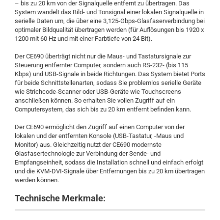
– bis zu 20 km von der Signalquelle entfernt zu übertragen. Das
System wandelt das Bild- und Tonsignal einer lokalen Signalquelle in
serielle Daten um, die über eine 3,125-Gbps-Glasfaserverbindung bei
optimaler Bildqualität übertragen werden (für Auflösungen bis 1920 x
1200 mit 60 Hz und mit einer Farbtiefe von 24 Bit).
Der CE690 überträgt nicht nur die Maus- und Tastatursignale zur
Steuerung entfernter Computer, sondern auch RS-232- (bis 115
Kbps) und USB-Signale in beide Richtungen. Das System bietet Ports
für beide Schnittstellenarten, sodass Sie problemlos serielle Geräte
wie Strichcode-Scanner oder USB-Geräte wie Touchscreens
anschließen können. So erhalten Sie vollen Zugriff auf ein
Computersystem, das sich bis zu 20 km entfernt befinden kann.
Der CE690 ermöglicht den Zugriff auf einen Computer von der
lokalen und der entfernten Konsole (USB-Tastatur, -Maus und
Monitor) aus. Gleichzeitig nutzt der CE690 modernste
Glasfasertechnologie zur Verbindung der Sende- und
Empfangseinheit, sodass die Installation schnell und einfach erfolgt
und die KVM-DVI-Signale über Entfernungen bis zu 20 km übertragen
werden können.
Technische Merkmale: