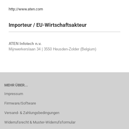
http://www.aten.com
Importeur / EU-Wirtschaftsakteur
ATEN Infotech n.v.
Mijnwerkerslaan 34 | 3550 Heusden-Zolder (Belgium)
MEHR ÜBER...
Impressum
Firmware/Software
Versand- & Zahlungsbedingungen
Widerrufsrecht & Muster-Widerrufsformular