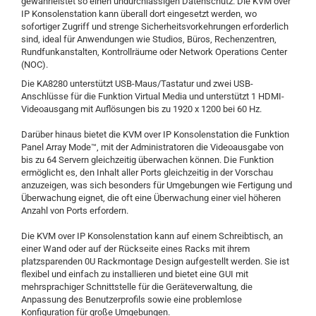
gewährleistet so einen undurchlässigen Datenschutz. Die KVM over
IP Konsolenstation kann überall dort eingesetzt werden, wo
sofortiger Zugriff und strenge Sicherheitsvorkehrungen erforderlich
sind, ideal für Anwendungen wie Studios, Büros, Rechenzentren,
Rundfunkanstalten, Kontrollräume oder Network Operations Center
(NOC).
Die KA8280 unterstützt USB-Maus/Tastatur und zwei USB-
Anschlüsse für die Funktion Virtual Media und unterstützt 1 HDMI-
Videoausgang mit Auflösungen bis zu 1920 x 1200 bei 60 Hz.
Darüber hinaus bietet die KVM over IP Konsolenstation die Funktion
Panel Array Mode™, mit der Administratoren die Videoausgabe von
bis zu 64 Servern gleichzeitig überwachen können. Die Funktion
ermöglicht es, den Inhalt aller Ports gleichzeitig in der Vorschau
anzuzeigen, was sich besonders für Umgebungen wie Fertigung und
Überwachung eignet, die oft eine Überwachung einer viel höheren
Anzahl von Ports erfordern.
Die KVM over IP Konsolenstation kann auf einem Schreibtisch, an
einer Wand oder auf der Rückseite eines Racks mit ihrem
platzsparenden 0U Rackmontage Design aufgestellt werden. Sie ist
flexibel und einfach zu installieren und bietet eine GUI mit
mehrsprachiger Schnittstelle für die Geräteverwaltung, die
Anpassung des Benutzerprofils sowie eine problemlose
Konfiguration für große Umgebungen.