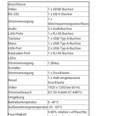
Anschlüsse
Video
1 x HDMI Buchse
RS-232
1 x DB-9 Stecker
1 x
Stromversorgung
Gleichspannungsanschluss
Audio
2 x Audiobuchse
LAN-Ports
1 x RJ-45 Buchse
Tastatur
1 x USB-Typ-A-Buchse
Maus
1 x USB-Typ-A-Buchse
USB-Port
2 x USB-Typ-A-Buchse
Kaskaden-Port
1 x RJ-45 Buchse
LEDs
Stromversorgung
1 (Blau)
Schalter
Stromversorgung
1 x Drucktaste
1 x Halb eingelassene
Reset
Drucktaste
Video
1920 x 1200 bei 60 Hz
Stromverbrauch
DC 5V:4.66W:47.44BTU
Umgebung
Betriebstemperatur
0 -40°C
Aufbewahrungstemperatur
-20 - 60°C
0-80% relative Luftfeuchte,
Feuchtigkeit