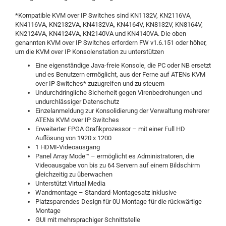
*Kompatible KVM over IP Switches sind KN1132V, KN2116VA,
KN4116VA, KN2132VA, KN4132VA, KN4164V, KN8132V, KN8164V,
KN2124VA, KN4124VA, KN2140VA und KN4140VA. Die oben
genannten KVM over IP Switches erfordern FW v1.6.151 oder höher,
um die KVM over IP Konsolenstation zu unterstützen
Eine eigenständige Java-freie Konsole, die PC oder NB ersetzt
und es Benutzern ermöglicht, aus der Ferne auf ATENs KVM
over IP Switches* zuzugreifen und zu steuern
Undurchdringliche Sicherheit gegen Virenbedrohungen und
undurchlässiger Datenschutz
Einzelanmeldung zur Konsolidierung der Verwaltung mehrerer
ATENs KVM over IP Switches
Erweiterter FPGA Grafikprozessor – mit einer Full HD
Auflösung von 1920 x 1200
1 HDMI-Videoausgang
Panel Array Mode™ – ermöglicht es Administratoren, die
Videoausgabe von bis zu 64 Servern auf einem Bildschirm
gleichzeitig zu überwachen
Unterstützt Virtual Media
Wandmontage – Standard-Montagesatz inklusive
Platzsparendes Design für 0U Montage für die rückwärtige
Montage
GUI mit mehrsprachiger Schnittstelle