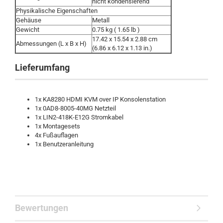
nicht kondensierend
Physikalische Eigenschaften
Gehäuse
Metall
Gewicht
0.75 kg ( 1.65 lb )
17.42 x 15.54 x 2.88 cm
Abmessungen (L x B x H)
(6.86 x 6.12 x 1.13 in.)
Lieferumfang
1x KA8280 HDMI KVM over IP Konsolenstation
1x 0AD8-8005-40MG Netzteil
1x LIN2-418K-E12G Stromkabel
1x Montagesets
4x Fußauflagen
1x Benutzeranleitung
Bewertungen