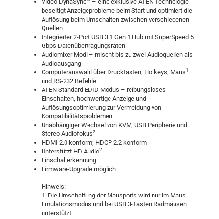
Video DynaSync™ – eine exklusive ATEN Technologie
beseitigt Anzeigeprobleme beim Start und optimiert die
Auflösung beim Umschalten zwischen verschiedenen
Quellen
Integrierter 2-Port USB 3.1 Gen 1 Hub mit SuperSpeed 5
Gbps Datenübertragungsraten
Audiomixer Modi – mischt bis zu zwei Audioquellen als
Audioausgang
1
Computerauswahl über Drucktasten, Hotkeys, Maus
und RS-232 Befehle
ATEN Standard EDID Modus – reibungsloses
Einschalten, hochwertige Anzeige und
Auflösungsoptimierung zur Vermeidung von
Kompatibilitätsproblemen
Unabhängiger Wechsel von KVM, USB Peripherie und
2
Stereo Audiofokus
HDMI 2.0 konform; HDCP 2.2 konform
2
Unterstützt HD Audio
Einschalterkennung
Firmware-Upgrade möglich
Hinweis:
1. Die Umschaltung der Mausports wird nur im Maus
Emulationsmodus und bei USB 3-Tasten Radmäusen
unterstützt.