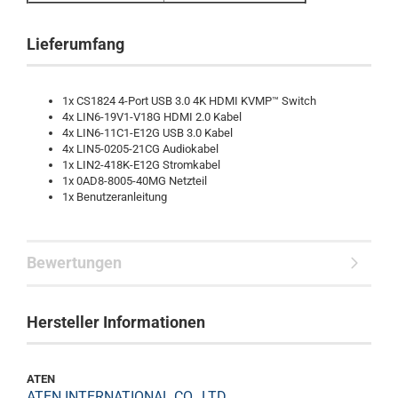
Lieferumfang
1x CS1824 4-Port USB 3.0 4K HDMI KVMP™ Switch
4x LIN6-19V1-V18G HDMI 2.0 Kabel
4x LIN6-11C1-E12G USB 3.0 Kabel
4x LIN5-0205-21CG Audiokabel
1x LIN2-418K-E12G Stromkabel
1x 0AD8-8005-40MG Netzteil
1x Benutzeranleitung
Bewertungen
Hersteller Informationen
ATEN
ATEN INTERNATIONAL CO., LTD.