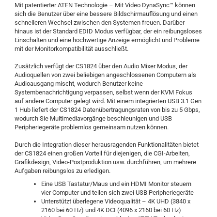
Mit patentierter ATEN Technologie – Mit Video DynaSync™ können
sich die Benutzer über eine bessere Bildschirmauflösung und einen
schnelleren Wechsel zwischen den Systemen freuen. Darüber
hinaus ist der Standard EDID Modus verfügbar, der ein reibungsloses
Einschalten und eine hochwertige Anzeige ermöglicht und Probleme
mit der Monitorkompatibilität ausschließt.
Zusätzlich verfügt der CS1824 über den Audio Mixer Modus, der
Audioquellen von zwei beliebigen angeschlossenen Computern als
Audioausgang mischt, wodurch Benutzer keine
Systembenachrichtigung verpassen, selbst wenn der KVM Fokus
auf andere Computer gelegt wird. Mit einem integrierten USB 3.1 Gen
1 Hub liefert der CS1824 Datenübertragungsraten von bis zu 5 Gbps,
wodurch Sie Multimediavorgänge beschleunigen und USB
Peripheriegeräte problemlos gemeinsam nutzen können.
Durch die Integration dieser herausragenden Funktionalitäten bietet
der CS1824 einen großen Vorteil für diejenigen, die CGI-Arbeiten,
Grafikdesign, Video-Postproduktion usw. durchführen, um mehrere
Aufgaben reibungslos zu erledigen.
Eine USB Tastatur/Maus und ein HDMI Monitor steuern
vier Computer und teilen sich zwei USB Peripheriegeräte
Unterstützt überlegene Videoqualität – 4K UHD (3840 x
2160 bei 60 Hz) und 4K DCI (4096 x 2160 bei 60 Hz)