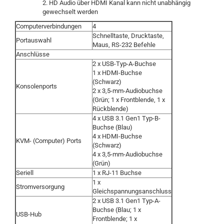
2. HD Audio über HDMI Kanal kann nicht unabhängig
gewechselt werden
Computerverbindungen
4
Schnelltaste, Drucktaste,
Portauswahl
Maus, RS-232 Befehle
Anschlüsse
2 x USB-Typ-A-Buchse
1 x HDMI-Buchse
(Schwarz)
Konsolenports
2 x 3,5-mm-Audiobuchse
(Grün; 1 x Frontblende, 1 x
Rückblende)
4 x USB 3.1 Gen1 Typ-B-
Buchse (Blau)
4 x HDMI-Buchse
KVM- (Computer) Ports
(Schwarz)
4 x 3,5-mm-Audiobuchse
(Grün)
Seriell
1 x RJ-11 Buchse
1 x
Stromversorgung
Gleichspannungsanschluss
2 x USB 3.1 Gen1 Typ-A-
Buchse (Blau; 1 x
USB-Hub
Frontblende; 1 x