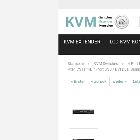
KVM-EXTENDER
LCD KVM-KO
»
»
Startseite
KVM-Switches
4-Port
Aten CS1144D 4-Port USB / DVI Dual Displ
« Erster
« zurück
weiter »
Letz