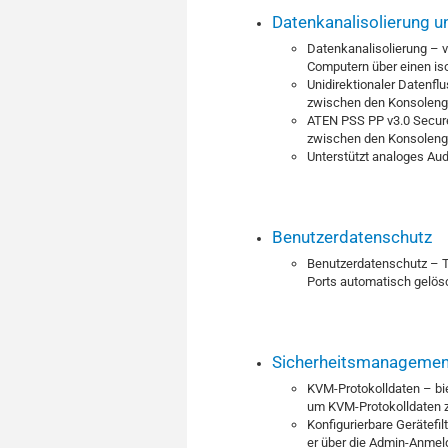
Datenkanalisolierung un
Datenkanalisolierung – 
Computern über einen iso
Unidirektionaler Datenfl
zwischen den Konsoleng
ATEN PSS PP v3.0 Secure
zwischen den Konsoleng
Unterstützt analoges Aud
Benutzerdatenschutz
Benutzerdatenschutz – 
Ports automatisch gelös
Sicherheitsmanagemen
KVM-Protokolldaten – bie
um KVM-Protokolldaten z
Konfigurierbare Gerätefi
er über die Admin-Anmel