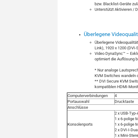
bzw. Blacklist-Geräte zul
Unterstützt Aktivieren / 
Überlegene Videoqualit
Überlegene Videoqualität
Link), 1920 x 1200 (DVI-
Video DynaSync™ – Exklu
optimiert die Auflösung
* Nur analoge Lautsprec
KVM Switches wandeln di
** DVI Secure KVM Switc
kompatiblen HDMI-Moni
Computerverbindungen
4
Portauswahl
Drucktaste
Anschlüsse
2 x USB-Typ-
1 x 6-polige 
Konsolenports
1 x 6-polige 
2 x DVI-I-Du
1 x Mini-Ster