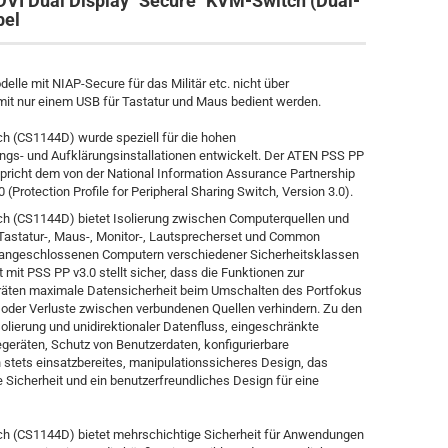
DVI Dual Display "Secure" KVM-Switch (Dual-
bel
lle mit NIAP-Secure für das Militär etc. nicht über
t nur einem USB für Tastatur und Maus bedient werden.
 (CS1144D) wurde speziell für die hohen
ngs- und Aufklärungsinstallationen entwickelt. Der ATEN PSS PP
richt dem von der National Information Assurance Partnership
 (Protection Profile for Peripheral Sharing Switch, Version 3.0).
h (CS1144D) bietet Isolierung zwischen Computerquellen und
 Tastatur-, Maus-, Monitor-, Lautsprecherset und Common
angeschlossenen Computern verschiedener Sicherheitsklassen
mit PSS PP v3.0 stellt sicher, dass die Funktionen zur
äten maximale Datensicherheit beim Umschalten des Portfokus
e oder Verluste zwischen verbundenen Quellen verhindern. Zu den
olierung und unidirektionaler Datenfluss, eingeschränkte
iegeräten, Schutz von Benutzerdaten, konfigurierbare
 stets einsatzbereites, manipulationssicheres Design, das
te Sicherheit und ein benutzerfreundliches Design für eine
h (CS1144D) bietet mehrschichtige Sicherheit für Anwendungen