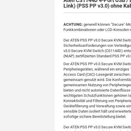
Aten CS1144D 4-Port USB / 
Link) (PSS PP v3.0) ohne Ka
ACHTUNG:
generell können "Secure"-Mode
Funkkombinationen oder LCD-Konsolen mi
Der ATEN PSS PP v3.0 Secure KVM Switch
Sicherheitsanforderungen von Verteidigu
v3.0 Secure KVM Switch (CS1144D) entsp
(NIAP) zertifizierten Standard PSS PP v3.0
Der ATEN PSS PP v3.0 Secure KVM Switc
Peripheriegeräten, während ein einziges
Access Card (CAC)-Lesegerät zwischen 
gemeinsam genutzt wird. Die Konformität 
gemeinsamen Nutzung von Peripherieger
bieten und nicht autorisierte Datenflüss
wichtigsten Schutzfunktionen gehören Is
Konnektivität und Filterung von Peripher
Gerätefilterung und Verwaltung sowie ein
sensible Daten isoliert hält und erweiter
sofortige sichere Bereitstellung bietet.
Der ATEN PSS PP v3.0 Secure KVM Switc