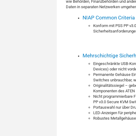
wie Behörden, Finanzbehörden und andere
Daten in separaten Netzwerken umgehen
NIAP Common Criteria
Konform
mit
PSS PP v3.0 
Sicherheitsanforderunge
Mehrschichtige Sicherh
Eingeschränkte USB-Konne
Devices) oder nicht vord
Permanente Gehäuse Ein
Switches unbrauchbar, w
Originalitätssiegel – geb
Komponenten des ATEN P
Nicht programmierbare F
PP v3.0 Secure KVM Swi
Portauswahl nur über Dru
LED-Anzeigen für periphe
Robustes Metallgehäuse