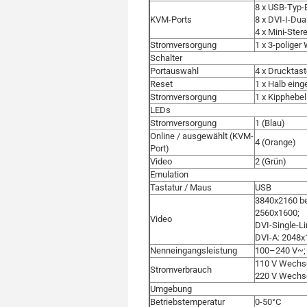
8 x USB-Typ-
KVM-Ports
8 x DVI-I-Du
4 x Mini-Ste
Stromversorgung
1 x 3-polige
Schalter
Portauswahl
4 x Drucktas
Reset
1 x Halb ein
Stromversorgung
1 x Kipphebel
LEDs
Stromversorgung
1 (Blau)
Online / ausgewählt (KVM-
4 (Orange)
Port)
Video
2 (Grün)
Emulation
Tastatur / Maus
USB
3840x2160 be
2560x1600;
Video
DVI-Single-L
DVI-A: 2048x
Nenneingangsleistung
100–240 V~; 
110 V Wechse
Stromverbrauch
220 V Wechse
Umgebung
Betriebstemperatur
0-50°C