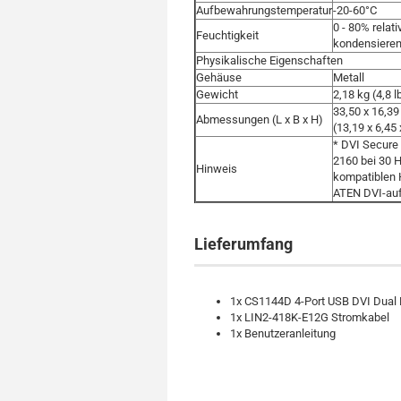
Aufbewahrungstemperatur
-20-60°C
0 - 80% relati
Feuchtigkeit
kondensiere
Physikalische Eigenschaften
Gehäuse
Metall
Gewicht
2,18 kg (4,8 l
33,50 x 16,39
Abmessungen (L x B x H)
(13,19 x 6,45 
* DVI Secure
2160 bei 30 
Hinweis
kompatiblen
ATEN DVI-au
Lieferumfang
1x CS1144D 4-Port USB DVI Dual
1x LIN2-418K-E12G Stromkabel
1x Benutzeranleitung