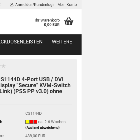
E
Anmelden/Kundenlogin. Mein Konto
Ihr Warenkorb
0,00 EUR
TECKDOSENLEISTEN
WEITERE
CS1144D 4-Port USB / DVI
isplay "Secure" KVM-Switch
Link) (PSS PP v3.0) ohne
CS1144D
t:
ca. 2-6 Wochen
(Ausland abweichend)
is:
488,00 EUR