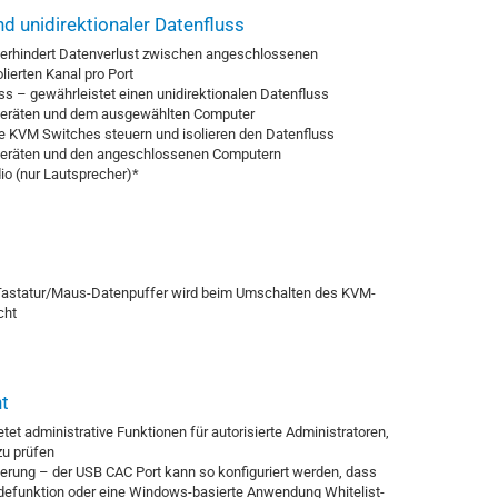
d unidirektionaler Datenfluss
verhindert Datenverlust zwischen angeschlossenen
lierten Kanal pro Port
uss – gewährleistet einen unidirektionalen Datenfluss
eräten und dem ausgewählten Computer
 KVM Switches steuern und isolieren den Datenfluss
eräten und den angeschlossenen Computern
io (nur Lautsprecher)*
Tastatur/Maus-Datenpuffer wird beim Umschalten des KVM-
cht
t
tet administrative Funktionen für autorisierte Administratoren,
u prüfen
lterung – der USB CAC Port kann so konfiguriert werden, dass
defunktion oder eine Windows-basierte Anwendung Whitelist-