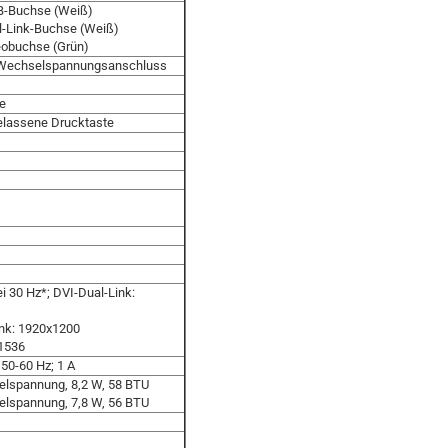
B-Buchse (Weiß)
al-Link-Buchse (Weiß)
reobuchse (Grün)
r Wechselspannungsanschluss
te
gelassene Drucktaste
i 30 Hz*; DVI-Dual-Link:
ink: 1920x1200
1536
50-60 Hz; 1 A
lspannung, 8,2 W, 58 BTU
lspannung, 7,8 W, 56 BTU