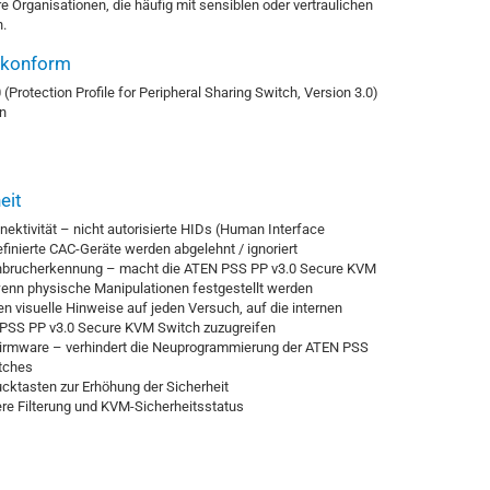
 Organisationen, die häufig mit sensiblen oder vertraulichen
.
konform
(Protection Profile for Peripheral Sharing Switch, Version 3.0)
n
eit
ktivität – nicht autorisierte HIDs (Human Interface
efinierte CAC-Geräte werden abgelehnt / ignoriert
brucherkennung – macht die ATEN PSS PP v3.0 Secure KVM
enn physische Manipulationen festgestellt werden
en visuelle Hinweise auf jeden Versuch, auf die internen
SS PP v3.0 Secure KVM Switch zuzugreifen
irmware – verhindert die Neuprogrammierung der ATEN PSS
tches
cktasten zur Erhöhung der Sicherheit
re Filterung und KVM-Sicherheitsstatus