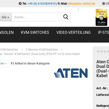
Tel.
+49 (0) 6163/829415
/ E-Mail:
info@kvm-switch.de
D
l
Suche...
Alle
NSOLEN
KVM-SWITCHES
VIDEO-VERTEILUNG
IP-S
»
»
 KVM-Switches
2-Monitor KVM-Switches
ay "Secure" KVM-Switch (Dual-Link) (PSS PP v3.0) ohne Kabel
Aten 
ter »
11
Artikel in dieser Kategorie
Dual D
(Dual-
Kabel
Art.-Nr.:
Lieferzei
Nettopre