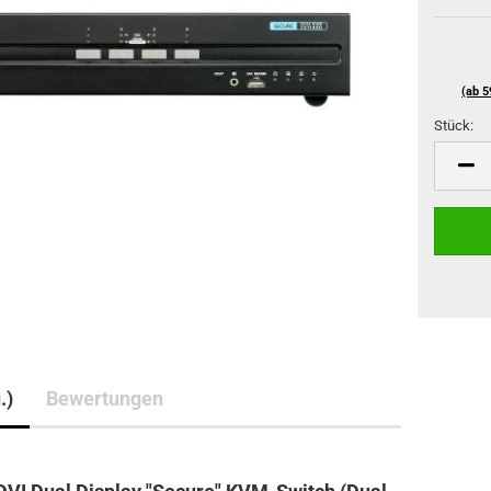
(ab 5
Stück:
Stück
.)
Bewertungen