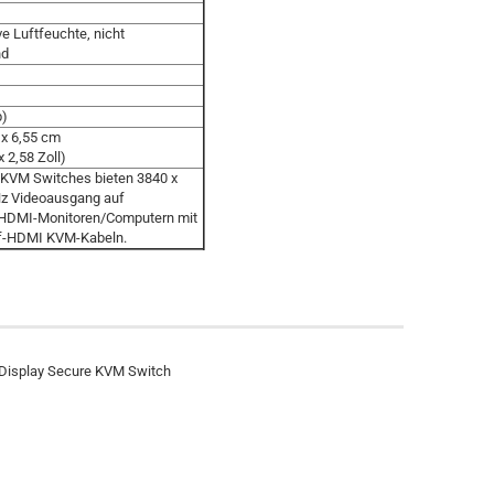
ve Luftfeuchte, nicht
nd
b)
 x 6,55 cm
x 2,58 Zoll)
 KVM Switches bieten 3840 x
Hz Videoausgang auf
 HDMI-Monitoren/Computern mit
f-HDMI KVM-Kabeln.
 Display Secure KVM Switch