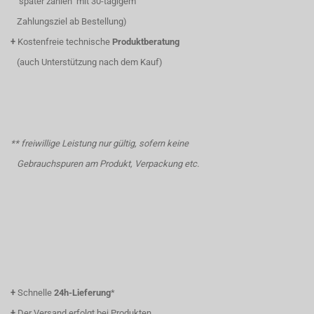
"später zahlen" mit 30-tägigem
Zahlungsziel ab Bestellung)
+
Kostenfreie technische
Produktberatung
(auch Unterstützung nach dem Kauf)
** freiwillige Leistung nur gültig, sofern keine
Gebrauchspuren am Produkt, Verpackung etc.
+
Schnelle
24h-Lieferung
*
+
Der Versand erfolgt bei Produkten,