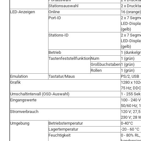
Stationsauswahl
2 x Druckt
LED-Anzeigen
Online
16 (orange
Port-ID
2 x 7 Segm
LED-Displa
(gelb)
Stations-ID
2 x 7 Segm
LED-Displa
(gelb)
Betrieb
1 (dunkelg
Tastenfeststellfunktion
Num
1 (grün)
Großbuchstaben
1 (grün)
Rollen
1 (grün)
Emulation
Tastatur/Maus
PS/2, USB
Grafik
1280 x 102
75 Hz; DD
Umschaltintervall (OSD-Auswahl)
1 - 255 Se
Eingangswerte
100 - 240 V
50/60 Hz; 1
Stromverbrauch
120 V; 27,5
230 V; 28 
Umgebung
Betriebstemperatur
0-40°C
Lagertemperatur
-20 - 60 °C
Feuchtigkeit
0 - 80% RL,
kondensie