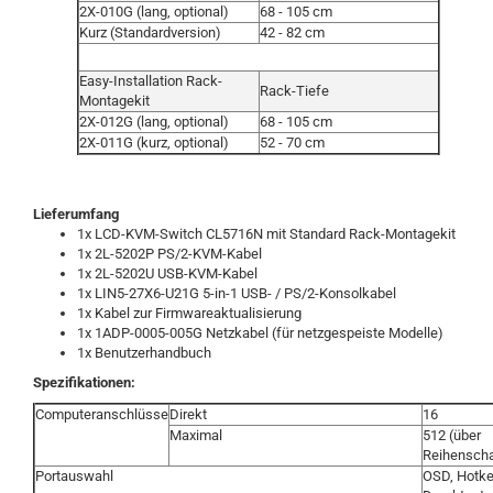
2X-010G (lang, optional)
68 - 105 cm
Kurz (Standardversion)
42 - 82 cm
Easy-Installation Rack-
Rack-Tiefe
Montagekit
2X-012G (lang, optional)
68 - 105 cm
2X-011G (kurz, optional)
52 - 70 cm
Lieferumfang
1x LCD-KVM-Switch CL5716N mit Standard Rack-Montagekit
1x 2L-5202P PS/2-KVM-Kabel
1x 2L-5202U USB-KVM-Kabel
1x LIN5-27X6-U21G 5-in-1 USB- / PS/2-Konsolkabel
1x Kabel zur Firmwareaktualisierung
1x 1ADP-0005-005G Netzkabel (für netzgespeiste Modelle)
1x Benutzerhandbuch
Spezifikationen:
Computeranschlüsse
Direkt
16
Maximal
512 (über
Reihenscha
Portauswahl
OSD, Hotke