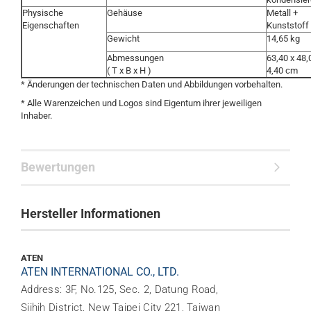
Physische
Gehäuse
Metall +
Eigenschaften
Kunststoff
Gewicht
14,65 kg
Abmessungen
63,40 x 48,
( T x B x H )
4,40 cm
* Änderungen der technischen Daten und Abbildungen vorbehalten.
* Alle Warenzeichen und Logos sind Eigentum ihrer jeweiligen
Inhaber.
Bewertungen
Hersteller Informationen
ATEN
ATEN INTERNATIONAL CO., LTD.
Address: 3F, No.125, Sec. 2, Datung Road,
Sijhih District, New Taipei City 221, Taiwan