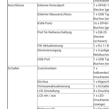
Drucktaste
Anschlüsse
Externer Konsolport
1 x SPHD-
Stecker (ge
Externer Mausanschluss
1 x USB Ty
Buchse (we
KVM-Ports
16 x SPHD
Buchse (ge
Port für Reihenschaltung
1 x DB-25
Stecker
(schwarz)
FW-Aktualisierung
1 x RJ-11 
Stromversorgung
1 x 3-polige
Netzbuchs
USB-Port
1 x USB Ty
Buchse (we
Schalter
Zurücksetzen
1 x
halbverdec
Drucktaste
Ein/Aus
1 x Kippsch
Firmwareaktualisierung
1 x Schalte
LCD-Einstellung
4 x Druckt
LCD ein / aus
1 x LED-
Drucktaste
(orange)
Portauswahl
2 x Druckt