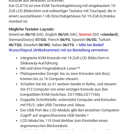
Konsole aus verwalten zu können.
Der CL5716 ist eine KVM-Technologielösung mit eingebautem 19-
Zoll LCD-Bildschirm und vollwertiger Tastatur mit Touchpad, die in
einem ausziehbaren 1 HE-Einschubgehäuse für 19-Zoll-Schränke
montiert ist.
Mögliche Tastatur-Layouts:
American
06/1G
(US); English
06/UG
(UK);
German
(GG =
standard
);
German(Swiss)
07/GG
; French
06/FG
; Spanish
06/SG
; Turkish
06/TQG
; Swedish
06/WG
; Italian
06/ITG
=
bitte bei Bedarf
Wunschlayout (Artikelnummer) mit zur Bestellung vermerken
.
Integrierte KVM-Konsole mit 19-Zoll-LCD-Bildschirm in
Slideaway-Ausführung.
Mit und ohne Fingerabdruck-Leser.**
Platzsparendes Design: bis zu zwei Konsolen (ein Bus)
können bis zu 16 Computer steuern.
Schalten Sie bis zu 31 weitere Geräte in Reihe, und steuern
Sie 512 Computer von einer einzigen Konsole aus (bei
kompatiblen KVM-Switches: CS1708A,CS1716A)
Doppelte Schnittstelle: unterstützt Computer und Konsolen
mit PS/2- oder USB-Tastatur und -Maus.
Der USB-Port des LCD-Moduls gibt den einzelnen Computern
Zugriff auf angeschlossene USB-Geräte.*
LCD-Modul bis 115 Grad drehbar zum Einstellen eines
ergonomischen Blickwinkels.