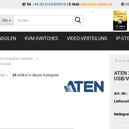
Tel.
+49 (0) 6163/829415
/ E-Mail:
info@kvm-switch.de
D
l
Suche...
Alle
NSOLEN
KVM-SWITCHES
VIDEO-VERTEILUNG
IP-S
»
Kombikabel/Zubehör
mkabel
ATEN 
ter »
34
Artikel in dieser Kategorie
USB/V
Art.-Nr.:
Lieferzei
Nettopre