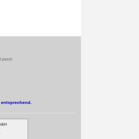
t passt:
. entsprechend.
GmbH
6