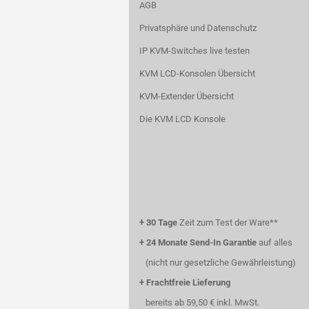
AGB
Privatsphäre und Datenschutz
IP KVM-Switches live testen
KVM LCD-Konsolen Übersicht
KVM-Extender Übersicht
Die KVM LCD Konsole
+
30 Tage
Zeit zum Test der Ware**
+
24 Monate Send-In Garantie
auf alles
(nicht nur gesetzliche Gewährleistung)
+
Frachtfreie Lieferung
bereits ab 59,50 € inkl. MwSt.