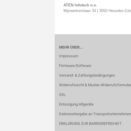
ATEN Infotech n.v.
Mijnwerkerslaan 34 | 3550 Heusden-Zol
MEHR ÜBER...
Impressum
Firmware/Software
Versand- & Zahlungsbedingungen
Widerrufsrecht & Muster-Widerrufsformula
SSL
Entsorgung Altgeräte
Datenweitergabe an Transportunternehmen
ERKLÄRUNG ZUR BARRIEREFREIHEIT