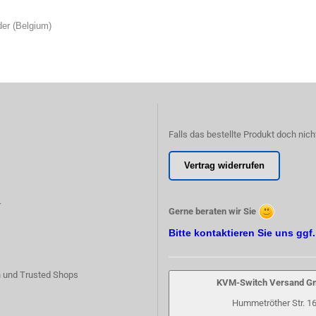
der (Belgium)
Falls das bestellte Produkt doch nich
Vertrag widerrufen
r
Gerne beraten wir Sie
Bitte kontaktieren Sie uns ggf
 und Trusted Shops
KVM-Switch Versand 
Hummetröther Str. 1