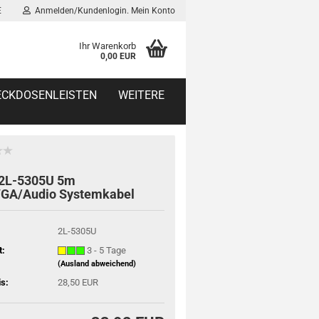
E
Anmelden/Kundenlogin. Mein Konto
Ihr Warenkorb
0,00 EUR
TECKDOSENLEISTEN
WEITERE
2L-5305U 5m
GA/Audio Systemkabel
2L-5305U
t:
3 - 5 Tage
(Ausland abweichend)
is:
28,50 EUR