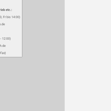
rieb etc.:
, Fr bis 14:00)
h.de
- 12:00)
h.de
 Fax
)