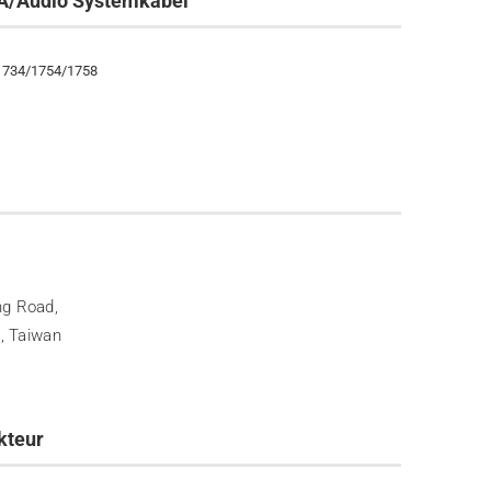
/Audio Systemkabel
/1734/1754/1758
ng Road,
1, Taiwan
kteur