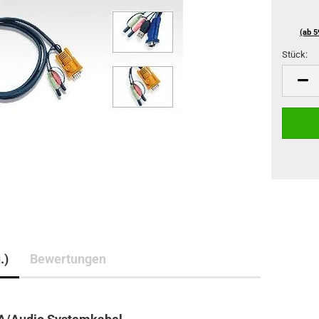
(ab 5
Stück:
Stück
.)
Bewertungen