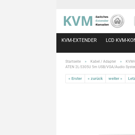
KVM-EXTENDER
LCD KVM-KO
»
»
Startseite
Kabel / Adapter
KVM-
ATEN 2L-5305U 5m USB/VGA/Audio Syste
« Erster
« zurück
weiter »
Letz