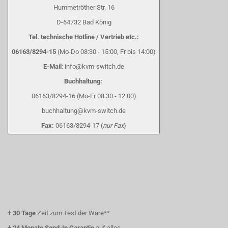
Hummetröther Str. 16
D-64732 Bad König
Tel. technische Hotline / Vertrieb etc.:
06163/8294-15
(Mo-Do 08:30 - 15:00, Fr bis 14:00)
E-Mail
: info@kvm-switch.de
Buchhaltung:
06163/8294-16 (Mo-Fr 08:30 - 12:00)
buchhaltung@kvm-switch.de
Fax:
06163/8294-17 (
nur Fax
)
+
30 Tage
Zeit zum Test der Ware**
+
24 Monate Send-In Garantie
auf alles