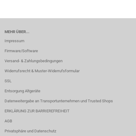
MEHR ÜBER...
Impressum
Firmware/Software
Versand- & Zahlungsbedingungen
Widerrufsrecht & Muster-Widerrufsformular
SSL
Entsorgung Altgeräte
Datenweitergabe an Transportunternehmen und Trusted Shops
ERKLÄRUNG ZUR BARRIEREFREIHEIT
AGB
Privatsphäre und Datenschutz