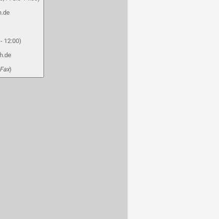
h.de
- 12:00)
h.de
 Fax
)