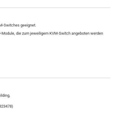
M-Switches geeignet.
PU-Module, die zum jeweiligem KVM-Switch angeboten werden
lding,
1823478)