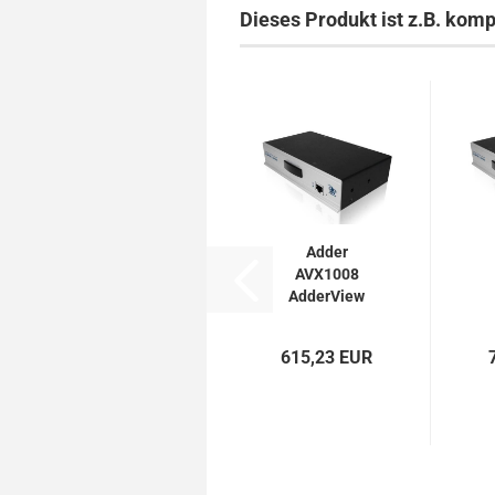
Dieses Produkt ist z.B. komp
Adder
AVX1008
AdderView
CATx 1x8
KVMA-
615,23 EUR
Switch...