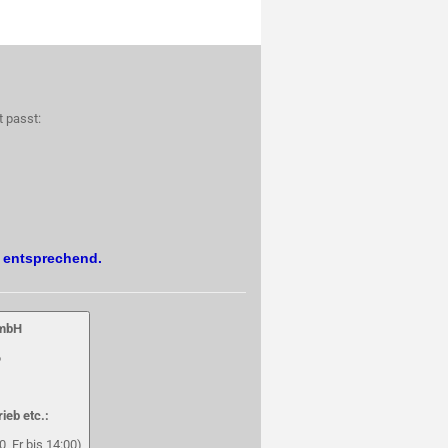
t passt:
. entsprechend.
GmbH
6
rieb etc.:
, Fr bis 14:00)