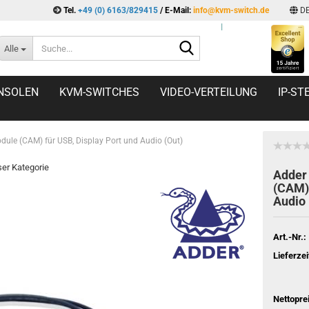
Tel.
+49 (0) 6163/829415
/ E-Mail:
info@kvm-switch.de
D
l
Suche...
Alle
NSOLEN
KVM-SWITCHES
VIDEO-VERTEILUNG
IP-S
ule (CAM) für USB, Display Port und Audio (Out)
eser Kategorie
Adder
(CAM) 
Audio 
Art.-Nr.:
Lieferzei
Nettopre