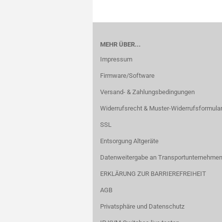
MEHR ÜBER...
Impressum
Firmware/Software
Versand- & Zahlungsbedingungen
Widerrufsrecht & Muster-Widerrufsformula
SSL
Entsorgung Altgeräte
Datenweitergabe an Transportunternehmen
ERKLÄRUNG ZUR BARRIEREFREIHEIT
AGB
Privatsphäre und Datenschutz