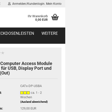
E
Anmelden/Kundenlogin. Mein Konto
Ihr Warenkorb
0,00 EUR
TECKDOSENLEISTEN
WEITERE
 Computer Access Module
für USB, Display Port und
(Out)
CATx-DP-USBA
t:
ca. 1 - 2
Wochen
(Ausland abweichend)
is:
129,00 EUR