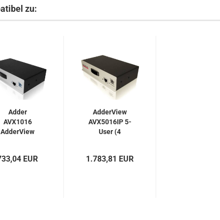
atibel zu:
Adder
AdderView
AVX1016
AVX5016IP 5-
AdderView
User (4
CATx 16-Port
simultane IP-
KVMA-
User,...
733,04 EUR
1.783,81 EUR
Switch...