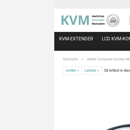
KVM-EXTENDER
LCD KVM-KO
»
Startseite
Adder Computer Access Mod
weiter »
Letzter »
12
Artikel in di