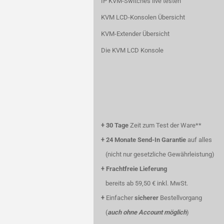
IP KVM-Switches live testen
KVM LCD-Konsolen Übersicht
KVM-Extender Übersicht
Die KVM LCD Konsole
+
30 Tage
Zeit zum Test der Ware**
+
24 Monate Send-In Garantie
auf alles
(nicht nur gesetzliche Gewährleistung)
+
Frachtfreie Lieferung
bereits ab 59,50 € inkl. MwSt.
+
Einfacher
sicherer
Bestellvorgang
(
auch ohne Account möglich
)