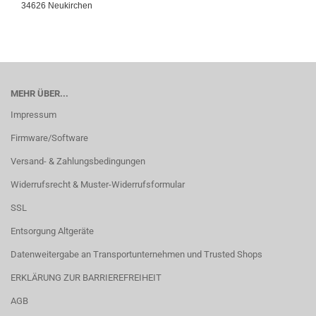
34626 Neukirchen
MEHR ÜBER...
Impressum
Firmware/Software
Versand- & Zahlungsbedingungen
Widerrufsrecht & Muster-Widerrufsformular
SSL
Entsorgung Altgeräte
Datenweitergabe an Transportunternehmen und Trusted Shops
ERKLÄRUNG ZUR BARRIEREFREIHEIT
AGB