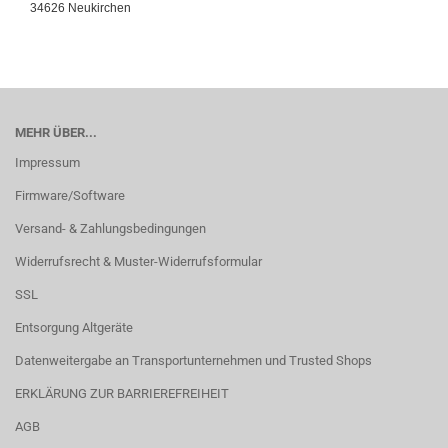
34626 Neukirchen
MEHR ÜBER...
Impressum
Firmware/Software
Versand- & Zahlungsbedingungen
Widerrufsrecht & Muster-Widerrufsformular
SSL
Entsorgung Altgeräte
Datenweitergabe an Transportunternehmen und Trusted Shops
ERKLÄRUNG ZUR BARRIEREFREIHEIT
AGB