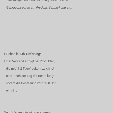
** freiwillige Leistung nur gültig, sofern keine
Gebrauchspuren am Produkt, Verpackung etc.
+
Schnelle
24h-Lieferung
*
+
Der Versand erfolgt bei Produkten,
die mit "1-2 Tage" gekennzeichnet
sind, noch am Tag der Bestellung*,
sofern die Bestellung vor 13:30 Uhr
eintrifft.
Nur für Ware, die wir importieren: