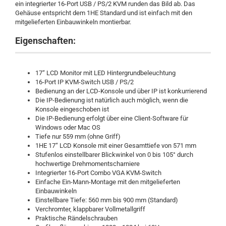
ein integrierter 16-Port USB / PS/2 KVM runden das Bild ab. Das
Gehäuse entspricht dem 1HE Standard und ist einfach mit den
mitgelieferten Einbauwinkeln montierbar.
Eigenschaften:
17“ LCD Monitor mit LED Hintergrundbeleuchtung
16-Port IP KVM-Switch USB / PS/2
Bedienung an der LCD-Konsole und über IP ist konkurrierend
Die IP-Bedienung ist natürlich auch möglich, wenn die
Konsole eingeschoben ist
Die IP-Bedienung erfolgt über eine Client-Software für
Windows oder Mac OS
Tiefe nur 559 mm (ohne Griff)
1HE 17“ LCD Konsole mit einer Gesamttiefe von 571 mm
Stufenlos einstellbarer Blickwinkel von 0 bis 105° durch
hochwertige Drehmomentscharniere
Integrierter 16-Port Combo VGA KVM-Switch
Einfache Ein-Mann-Montage mit den mitgelieferten
Einbauwinkeln
Einstellbare Tiefe: 560 mm bis 900 mm (Standard)
Verchromter, klappbarer Vollmetallgriff
Praktische Rändelschrauben