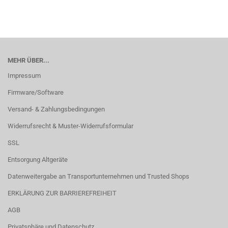
MEHR ÜBER...
Impressum
Firmware/Software
Versand- & Zahlungsbedingungen
Widerrufsrecht & Muster-Widerrufsformular
SSL
Entsorgung Altgeräte
Datenweitergabe an Transportunternehmen und Trusted Shops
ERKLÄRUNG ZUR BARRIEREFREIHEIT
AGB
Privatsphäre und Datenschutz