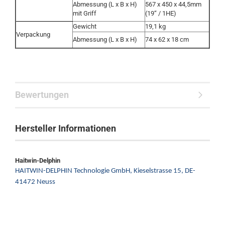
Abmessung (L x B x H)
567 x 450 x 44,5mm
mit Griff
(19“ / 1HE)
Gewicht
19,1 kg
Verpackung
Abmessung (L x B x H)
74 x 62 x 18 cm
Bewertungen
Hersteller Informationen
Haitwin-Delphin
HAITWIN-DELPHIN Technologie GmbH,
Kieselstrasse 15,
DE-
41472 Neuss