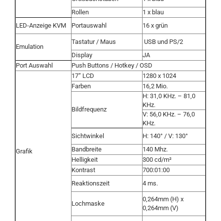
Rollen
1 x blau
LED-Anzeige KVM
Portauswahl
16 x grün
Tastatur / Maus
USB und PS/2
Emulation
Display
JA
Port Auswahl
Push Buttons / Hotkey / OSD
17“ LCD
1280 x 1024
Farben
16,2 Mio.
H: 31,0 KHz. – 81,0
KHz.
Bildfrequenz
V: 56,0 KHz. – 76,0
KHz.
Sichtwinkel
H: 140° / V: 130°
Bandbreite
140 Mhz.
Grafik
Helligkeit
300 cd/m²
Kontrast
700:01:00
Reaktionszeit
4 ms.
0,264mm (H) x
Lochmaske
0,264mm (V)