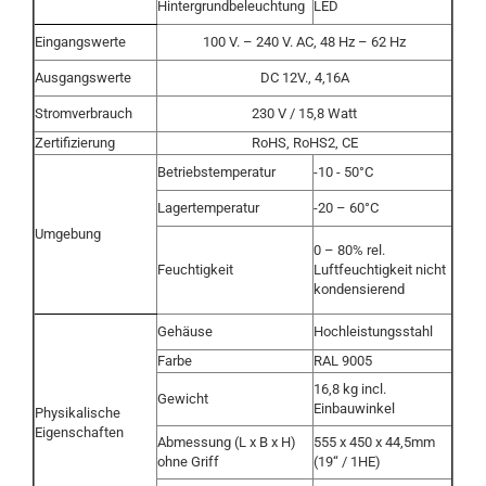
Hintergrundbeleuchtung
LED
Eingangswerte
100 V. – 240 V. AC, 48 Hz – 62 Hz
Ausgangswerte
DC 12V., 4,16A
Stromverbrauch
230 V / 15,8 Watt
Zertifizierung
RoHS, RoHS2, CE
Betriebstemperatur
-10 - 50°C
Lagertemperatur
-20 – 60°C
Umgebung
0 – 80% rel.
Feuchtigkeit
Luftfeuchtigkeit nicht
kondensierend
Gehäuse
Hochleistungsstahl
Farbe
RAL 9005
16,8 kg incl.
Gewicht
Einbauwinkel
Physikalische
Eigenschaften
Abmessung (L x B x H)
555 x 450 x 44,5mm
ohne Griff
(19“ / 1HE)