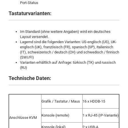
Port-Status
Tastaturvarianten:
Im Standard (ohne weitere Angaben) wird ein deutsches
Layout versendet.
Lagernd sind die folgenden Varianten: US-englisch (US), UK-
englisch (UK), französisch (FR), spanisch (SP), italienisch
(IT), schweizerisch / deutsch (CH) und schwedisch / finnisch
(SWI/FI)
Varianten erhältlich auf Anfrage: türkisch (TK) und russisch
(RU)
Technische Daten:
Grafik / Tastatur / Maus
16 x HDDB-15
Konsole (remote)
1 x RJ-45 (IP-Variante)
Anschlüsse KVM
Konsole (lokal)
2 x USB-A