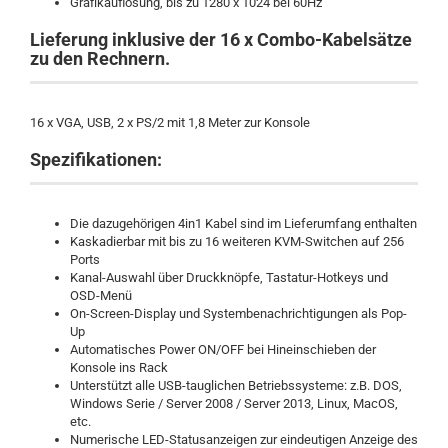
Grafikauflösung, bis zu 1280 x 1024 bei 60Hz
Lieferung inklusive der 16 x Combo-Kabelsätze
zu den Rechnern.
16 x VGA, USB, 2 x PS/2 mit 1,8 Meter zur Konsole
Spezifikationen:
Die dazugehörigen 4in1 Kabel sind im Lieferumfang enthalten
Kaskadierbar mit bis zu 16 weiteren KVM-Switchen auf 256
Ports
Kanal-Auswahl über Druckknöpfe, Tastatur-Hotkeys und
OSD-Menü
On-Screen-Display und Systembenachrichtigungen als Pop-
Up
Automatisches Power ON/OFF bei Hineinschieben der
Konsole ins Rack
Unterstützt alle USB-tauglichen Betriebssysteme: z.B. DOS,
Windows Serie / Server 2008 / Server 2013, Linux, MacOS,
etc.
Numerische LED-Statusanzeigen zur eindeutigen Anzeige des