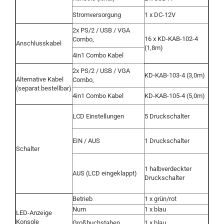
Stromversorgung
1 x DC-12V
2x PS/2 / USB / VGA
16 x KD-KAB-102-4
Combo,
Anschlusskabel
(1,8m)
4in1 Combo Kabel
2x PS/2 / USB / VGA
KD-KAB-103-4 (3,0m)
Alternative Kabel
Combo,
(separat bestellbar)
4in1 Combo Kabel
KD-KAB-105-4 (5,0m)
LCD Einstellungen
5 Druckschalter
EIN / AUS
1 Druckschalter
Schalter
1 halbverdeckter
AUS (LCD eingeklappt)
Druckschalter
Betrieb
1 x grün/rot
Num
1 x blau
LED-Anzeige
Konsole
Großbuchstaben
1 x blau