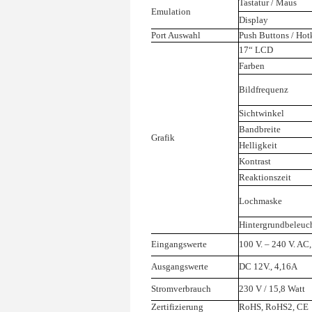
Tastatur / Maus
Emulation
Display
Port Auswahl
Push Buttons / Hot
17“ LCD
Farben
Bildfrequenz
Sichtwinkel
Bandbreite
Grafik
Helligkeit
Kontrast
Reaktionszeit
Lochmaske
Hintergrundbeleuc
Eingangswerte
100 V. – 240 V. AC
Ausgangswerte
DC 12V., 4,16A
Stromverbrauch
230 V / 15,8 Watt
Zertifizierung
RoHS, RoHS2, CE