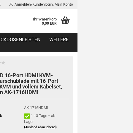
E
Anmelden/Kundenlogin. Mein Konto
Ihr Warenkorb
0,00 EUR
TECKDOSENLEISTEN
WEITERE
CD 16-Port HDMI KVM-
urschublade mit 16-Port
KVM und vollem Kabelset,
in AK-1716HDMI
AK-1716HDMI
t:
1 - 3 Tage = ab
Lager
(Ausland abweichend)