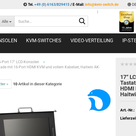
Tel.
+49 (0) 6163/829415
/ E-Mail:
info@kvm-switch.de
D
l
Suche...
Alle
NSOLEN
KVM-SWITCHES
VIDEO-VERTEILUNG
IP-S
»
6-Port 17" LCD-Konsolen
ade mit 16-Port HDMI KVM und vollem Kabelset, Haitwin AK-
17“ L
Tastat
ter »
10
Artikel in dieser Kategorie
HDMI 
Haitw
Art.-Nr.:
Lieferzei