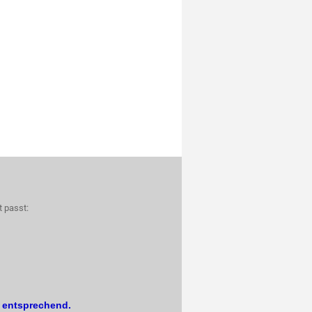
t passt:
. entsprechend.