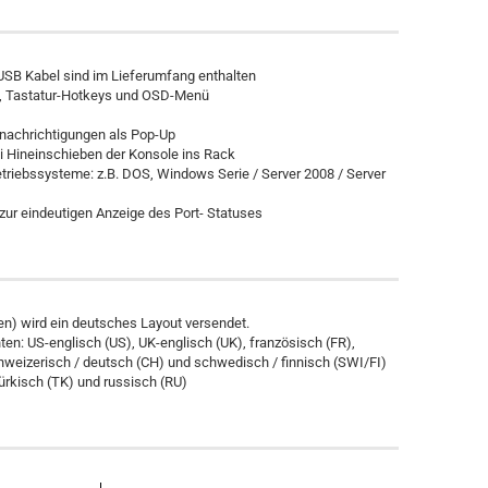
USB Kabel sind im Lieferumfang enthalten
, Tastatur-Hotkeys und OSD-Menü
nachrichtigungen als Pop-Up
 Hineinschieben der Konsole ins Rack
etriebssysteme: z.B. DOS, Windows Serie / Server 2008 / Server
ur eindeutigen Anzeige des Port- Statuses
n) wird ein deutsches Layout versendet.
ten: US-englisch (US), UK-englisch (UK), französisch (FR),
schweizerisch / deutsch (CH) und schwedisch / finnisch (SWI/FI)
türkisch (TK) und russisch (RU)