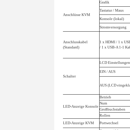
Grafik
Tastatur / Maus
Anschlüsse KVM
Konsole (lokal)
Stromversorgung
Anschlusskabel
1 x HDMI / 1 x US
(Standard)
/ 1 x USB-A 1-1 Ka
LCD Einstellungen
EIN / AUS
Schalter
AUS (LCD eingekl
Betrieb
Num
LED-Anzeige Konsole
Großbuchstaben
Rollen
LED-Anzeige KVM
Portwechsel