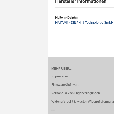
Hersteller Informationen
Haitwin-Delphin
HAITWIN-DELPHIN Technologie GmbH
MEHR ÜBER...
Impressum
Firmware/Software
Versand- & Zahlungsbedingungen
Widerrufsrecht & Muster-Widerrufsformula
SSL