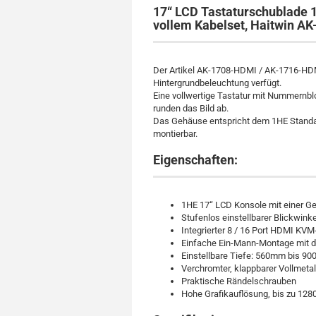
17“ LCD Tastaturschublade 
vollem Kabelset, Haitwin A
Der Artikel AK-1708-HDMI / AK-1716-HDMI
Hintergrundbeleuchtung verfügt.
Eine vollwertige Tastatur mit Nummernbl
runden das Bild ab.
Das Gehäuse entspricht dem 1HE Standard
montierbar.
Eigenschaften:
1HE 17“ LCD Konsole mit einer 
Stufenlos einstellbarer Blickwin
Integrierter 8 / 16 Port HDMI KV
Einfache Ein-Mann-Montage mit d
Einstellbare Tiefe: 560mm bis 9
Verchromter, klappbarer Vollmetall
Praktische Rändelschrauben
Hohe Grafikauflösung, bis zu 128