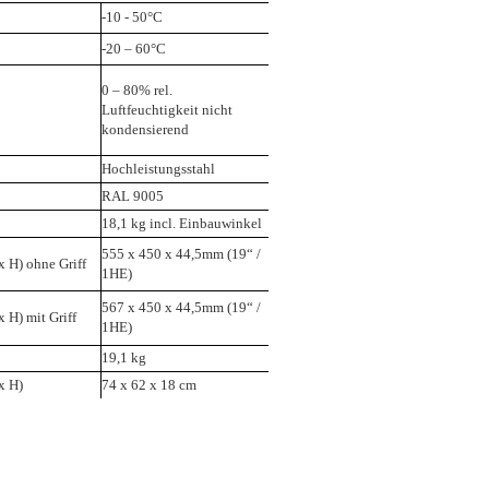
-10 - 50°C
-20 – 60°C
0 – 80% rel.
Luftfeuchtigkeit nicht
kondensierend
Hochleistungsstahl
RAL 9005
18,1 kg incl. Einbauwinkel
555 x 450 x 44,5mm (19“ /
 H) ohne Griff
1HE)
567 x 450 x 44,5mm (19“ /
 H) mit Griff
1HE)
19,1 kg
x H)
74 x 62 x 18 cm