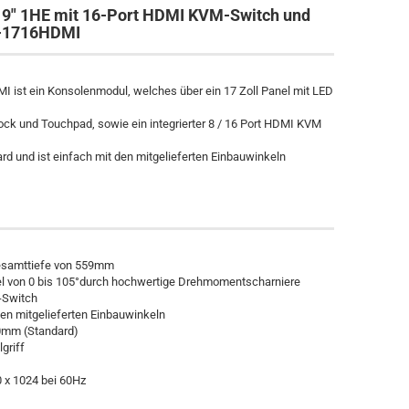
19" 1HE mit 16-Port HDMI KVM-Switch und
K-1716HDMI
 ist ein Konsolenmodul, welches über ein 17 Zoll Panel mit LED
ock und Touchpad, sowie ein integrierter 8 / 16 Port HDMI KVM
 und ist einfach mit den mitgelieferten Einbauwinkeln
Gesamttiefe von 559mm
kel von 0 bis 105°durch hochwertige Drehmomentscharniere
M-Switch
en mitgelieferten Einbauwinkeln
00mm (Standard)
griff
0 x 1024 bei 60Hz