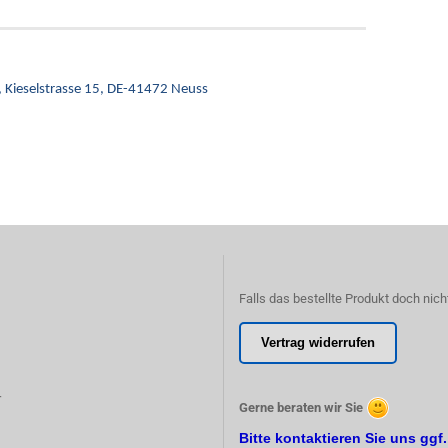
,
Kieselstrasse 15,
DE-41472 Neuss
Falls das bestellte Produkt doch nich
Vertrag widerrufen
r
Gerne beraten wir Sie
Bitte kontaktieren Sie uns ggf