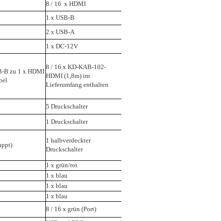
8 / 16 x HDMI
1 x USB-B
2 x USB-A
1 x DC-12V
8 / 16 x KD-KAB-102-
B-B zu 1 x HDMI
HDMI (1,8m) im
bel
Lieferumfang enthalten
5 Druckschalter
1 Druckschalter
1 halbverdeckter
appt)
Druckschalter
1 x grün/rot
1 x blau
1 x blau
1 x blau
8 / 16 x grün (Port)