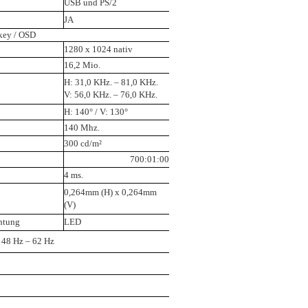
USB und PS/2
JA
key / OSD
1280 x 1024 nativ
16,2 Mio.
H: 31,0 KHz. – 81,0 KHz.
V: 56,0 KHz. – 76,0 KHz.
H: 140° / V: 130°
140 Mhz.
300 cd/m²
700:01:00
4 ms.
0,264mm (H) x 0,264mm
(V)
htung
LED
, 48 Hz – 62 Hz