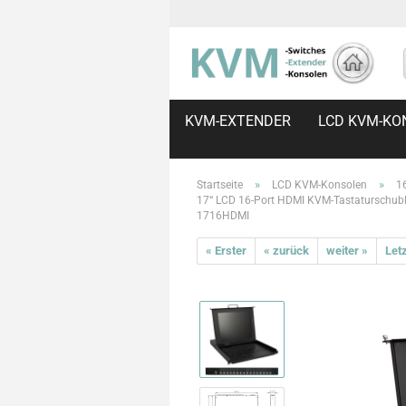
KVM-EXTENDER
LCD KVM-KO
»
»
Startseite
LCD KVM-Konsolen
1
17“ LCD 16-Port HDMI KVM-Tastaturschubl
1716HDMI
« Erster
« zurück
weiter »
Letz