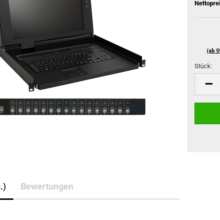
Nettopre
(ab 5
Stück:
Stück
.)
Bewertungen