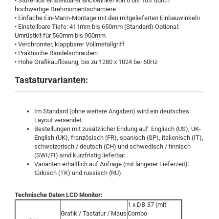
• Stufenlos einstellbarer Blickwinkel von 0 bis 105°durch
hochwertige Drehmomentscharniere
• Einfache Ein-Mann-Montage mit den mitgelieferten Einbauwinkeln
• Einstellbare Tiefe: 411mm bis 650mm (Standard) Optional:
Umrüstkit für 560mm bis 900mm
• Verchromter, klappbarer Vollmetallgriff
• Praktische Rändelschrauben
• Hohe Grafikauflösung, bis zu 1280 x 1024 bei 60Hz
Tastaturvarianten:
Im Standard (ohne weitere Angaben) wird ein deutsches
Layout versendet.
Bestellungen mit zusätzlicher Endung auf: Englisch (US), UK-
English (UK), französisch (FR), spanisch (SP), italienisch (IT),
schweizerisch / deutsch (CH) und schwedisch / finnisch
(SWI/FI) sind kurzfristig lieferbar.
Varianten erhältlich auf Anfrage (mit längerer Lieferzeit):
türkisch (TK) und russisch (RU).
Technische Daten LCD Monitor:
1 x DB-37 (mit
Grafik / Tastatur / Maus
Combo-