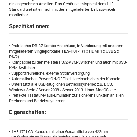
ein angenehmes Arbeiten. Das Gehäuse entspricht dem 1HE
Standard und ist einfach mit den mitgelieferten Einbauwinkeln
montierbar.
Spezifikationen:
• Praktischer DB-37 Kombo Anschluss, in Verbindung mit unserem
mitgelieferten Singleportkabel HLS-H01-1 (1 x HDMI 1 x USB 2 x
PS/2)
• Kompatibel zu den meisten PS/2-KVM-Switchen und auch mit USB-
KVM-Switchen
• Supportfreundliche, externe Stromversorgung
• Automatisches Power ON/OFF bei Hereinschieben der Konsole
• Unterstützt alle USB-tauglichen Betriebssysteme: z.B. DOS,
Windows Serie / Server 2008 / Server 2013, Linux, MacOS, etc.
• Perfekte Tastatur/Maus-Emulation zur sicheren Funktion an allen
Rechnern und Betriebssystemen
Eigenschaften:
• 1HE 17“ LCD Konsole mit einer Gesamttiefe von 422mm