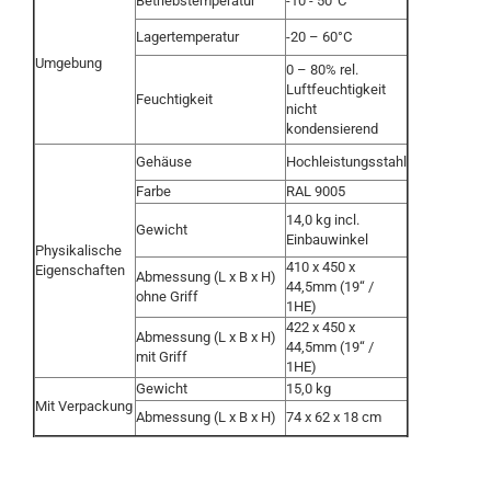
Betriebstemperatur
-10 - 50°C
Lagertemperatur
-20 – 60°C
Umgebung
0 – 80% rel.
Luftfeuchtigkeit
Feuchtigkeit
nicht
kondensierend
Gehäuse
Hochleistungsstahl
Farbe
RAL 9005
14,0 kg incl.
Gewicht
Einbauwinkel
Physikalische
410 x 450 x
Eigenschaften
Abmessung (L x B x H)
44,5mm (19“ /
ohne Griff
1HE)
422 x 450 x
Abmessung (L x B x H)
44,5mm (19“ /
mit Griff
1HE)
Gewicht
15,0 kg
Mit Verpackung
Abmessung (L x B x H)
74 x 62 x 18 cm