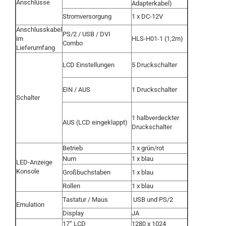
Anschlüsse
Adapterkabel)
Stromversorgung
1 x DC-12V
Anschlusskabel
PS/2 / USB / DVI
im
HLS-H01-1 (1,2m)
Combo
Lieferumfang
LCD Einstellungen
5 Druckschalter
EIN / AUS
1 Druckschalter
Schalter
1 halbverdeckter
AUS (LCD eingeklappt)
Druckschalter
Betrieb
1 x grün/rot
Num
1 x blau
LED-Anzeige
Konsole
Großbuchstaben
1 x blau
Rollen
1 x blau
Tastatur / Maus
USB und PS/2
Emulation
Display
JA
17“ LCD
1280 x 1024