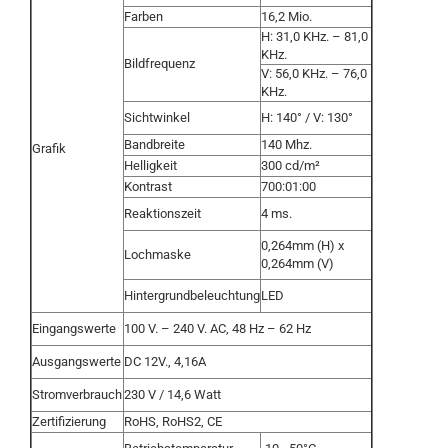
Farben
16,2 Mio.
H: 31,0 KHz. – 81,0
KHz.
Bildfrequenz
V: 56,0 KHz. – 76,0
KHz.
Sichtwinkel
H: 140° / V: 130°
Bandbreite
140 Mhz.
Grafik
Helligkeit
300 cd/m²
Kontrast
700:01:00
Reaktionszeit
4 ms.
0,264mm (H) x
Lochmaske
0,264mm (V)
Hintergrundbeleuchtung
LED
Eingangswerte
100 V. – 240 V. AC, 48 Hz – 62 Hz
Ausgangswerte
DC 12V., 4,16A
Stromverbrauch
230 V / 14,6 Watt
Zertifizierung
RoHS, RoHS2, CE