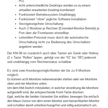
PC).
Acht unterschiedliche Desktops werden so zu einem
virtuellen erweiterten Desktop kombiniert
Funktioniert Betriebssystem-Unabhängig
Funktioniert "ohne" jegliche Software-Installation
Verzögerungsfreie Umschaltung
Auch 2 Monitore je Rechner (Extended-Monitor-Betrieb) je
Port über die Fronttasten einstellbar.
Leitstellen-Personal muss durch die automatische
Umschaltung nicht zur Bedienung des Umschalters
angelernt werden
Der KM-08 ist zusätzlich auch über Tasten am Gerät oder Hotkey
(2 x Taste “Rollen” tippen, gefolgt von der “01” bis “08”) jederzeit
und unabhängig vom Rechnerstatus schaltbar.
Es sind zwei Anordungsmöglichkeiten der bis zu 8 Monitore
möglich.
Es können acht Monitore nebeneinander stehen oder vier Monitore
oben und vier Monitore unten.
Um dem KM-Switch mitzuteilen, in welcher Anordnung die Monitore
aufgestellt sind, die entsprechende Front-Taste drücken.
Egal, welche der beiden Varianten Sie wählen; bewegen Sie einfach
den Maus-Cursor von dem einen Monitor zum benachbarten Monitor
und schalten damit unterbrechungsfrei und völlig automatisch um.