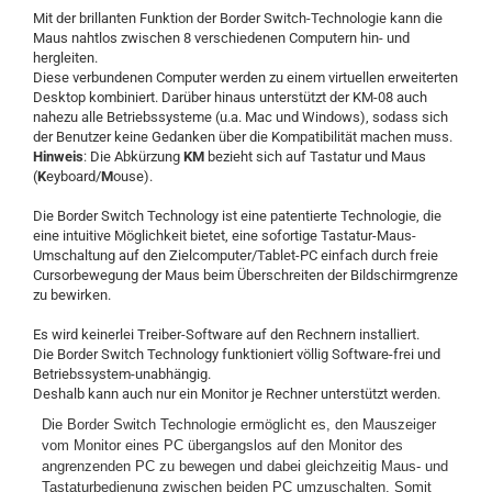
Mit der brillanten Funktion der Border Switch-Technologie kann die
Maus nahtlos zwischen 8 verschiedenen Computern hin- und
hergleiten.
Diese verbundenen Computer werden zu einem virtuellen erweiterten
Desktop kombiniert. Darüber hinaus unterstützt der KM-08 auch
nahezu alle Betriebssysteme (u.a. Mac und Windows), sodass sich
der Benutzer keine Gedanken über die Kompatibilität machen muss.
Hinweis
: Die Abkürzung
KM
bezieht sich auf Tastatur und Maus
(
K
eyboard/
M
ouse).
Die Border Switch Technology ist eine patentierte Technologie, die
eine intuitive Möglichkeit bietet, eine sofortige Tastatur-Maus-
Umschaltung auf den Zielcomputer/Tablet-PC einfach durch freie
Cursorbewegung der Maus beim Überschreiten der Bildschirmgrenze
zu bewirken.
Es wird keinerlei Treiber-Software auf den Rechnern installiert.
Die Border Switch Technology funktioniert völlig Software-frei und
Betriebssystem-unabhängig.
Deshalb kann auch nur ein Monitor je Rechner unterstützt werden.
Die Border Switch Technologie ermöglicht es, den Mauszeiger
vom Monitor eines PC übergangslos auf den Monitor des
angrenzenden PC zu bewegen und dabei gleichzeitig Maus- und
Tastaturbedienung zwischen beiden PC umzuschalten. Somit