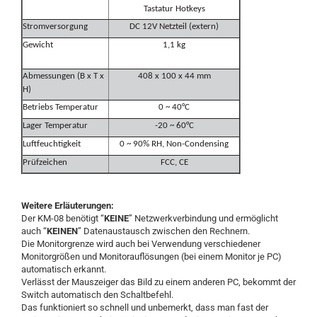
Tastatur Hotkeys
Stromversorgung
DC 12V Netzteil (extern)
Gewicht
1,1 kg
Abmessungen (B x T x
408 x 100 x 44 mm
H)
Betriebs Temperatur
0 ~ 40°C
Lager Temperatur
-20 ~ 60°C
Luftfeuchtigkeit
0 ~ 90% RH, Non-Condensing
Prüfzeichen
FCC, CE
Weitere Erläuterungen:
Der KM-08 benötigt “
KEINE
” Netzwerkverbindung und ermöglicht
auch “
KEINEN
” Datenaustausch zwischen den Rechnern.
Die Monitorgrenze wird auch bei Verwendung verschiedener
Monitorgrößen und Monitorauflösungen (bei einem Monitor je PC)
automatisch erkannt.
Verlässt der Mauszeiger das Bild zu einem anderen PC, bekommt der
Switch automatisch den Schaltbefehl.
Das funktioniert so schnell und unbemerkt, dass man fast der