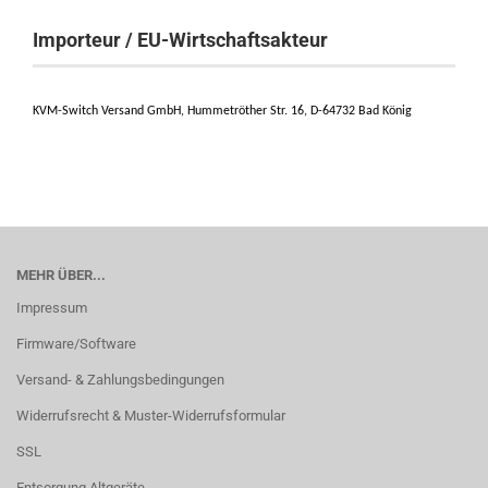
Importeur / EU-Wirtschaftsakteur
KVM-Switch Versand GmbH, Hummetröther Str. 16, D-64732 Bad König
MEHR ÜBER...
Impressum
Firmware/Software
Versand- & Zahlungsbedingungen
Widerrufsrecht & Muster-Widerrufsformular
SSL
Entsorgung Altgeräte