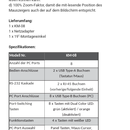
d) 100% Zoom-Faktor, damit die mit-lesende Position des
Mauszeigers auch der auf dem Bildschirm entspricht.
Lieferumfang:
1 x KM-08
1 x Netzadapter
1 x 19"-Montagewinkel
Spezifikationen:
Modell Nr.
KM-08
Anzahl der PC Ports
8
Bedien-Anschlüsse
2 x USB Type-A Buchsen
(Tastatur/Maus)
RS-232 Kaskade
2 x RJ-45 Buchsen
(vorherige/folgende Einheit)
PC Port Anschlüsse
8 x USB Type-B Buchsen (PC)
Port-Switching
8 x Tasten mit Dual Color LED:
Tasten
grün (aktiviert) / orange
(deaktiviert)
Funktionstasten
4 x Tasten mit weißer LED
PC-Port Auswahl
Panel Tasten, Maus-Cursor,