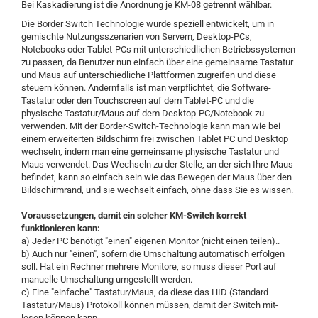
Bei Kaskadierung ist die Anordnung je KM-08 getrennt wählbar.
Die Border Switch Technologie wurde speziell entwickelt, um in
gemischte Nutzungsszenarien von Servern, Desktop-PCs,
Notebooks oder Tablet-PCs mit unterschiedlichen Betriebssystemen
zu passen, da Benutzer nun einfach über eine gemeinsame Tastatur
und Maus auf unterschiedliche Plattformen zugreifen und diese
steuern können. Andernfalls ist man verpflichtet, die Software-
Tastatur oder den Touchscreen auf dem Tablet-PC und die
physische Tastatur/Maus auf dem Desktop-PC/Notebook zu
verwenden. Mit der Border-Switch-Technologie kann man wie bei
einem erweiterten Bildschirm frei zwischen Tablet PC und Desktop
wechseln, indem man eine gemeinsame physische Tastatur und
Maus verwendet. Das Wechseln zu der Stelle, an der sich Ihre Maus
befindet, kann so einfach sein wie das Bewegen der Maus über den
Bildschirmrand, und sie wechselt einfach, ohne dass Sie es wissen.
Voraussetzungen, damit ein solcher KM-Switch korrekt
funktionieren kann:
a) Jeder PC benötigt "einen" eigenen Monitor (nicht einen teilen)..
b) Auch nur "einen", sofern die Umschaltung automatisch erfolgen
soll. Hat ein Rechner mehrere Monitore, so muss dieser Port auf
manuelle Umschaltung umgestellt werden.
c) Eine "einfache" Tastatur/Maus, da diese das HID (Standard
Tastatur/Maus) Protokoll können müssen, damit der Switch mit-
lesen können kann.